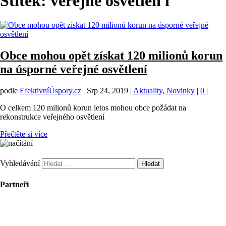
Štítek:
veřejné osvětlen í
Obce mohou opět získat 120 milionů korun
na úsporné veřejné osvětlení
podle
EfektivníÚspory.cz
|
Srp 24, 2019
|
Aktuality, Novinky
|
0
|
O celkem 120 milionů korun letos mohou obce požádat na
rekonstrukce veřejného osvětlení
Přečtěte si více
Vyhledávání
Partneři