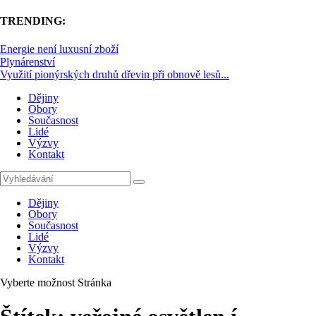
TRENDING:
Energie není luxusní zboží
Plynárenství
Využití pionýrských druhů dřevin při obnově lesů...
Dějiny
Obory
Současnost
Lidé
Výzvy
Kontakt
Dějiny
Obory
Současnost
Lidé
Výzvy
Kontakt
Vyberte možnost Stránka