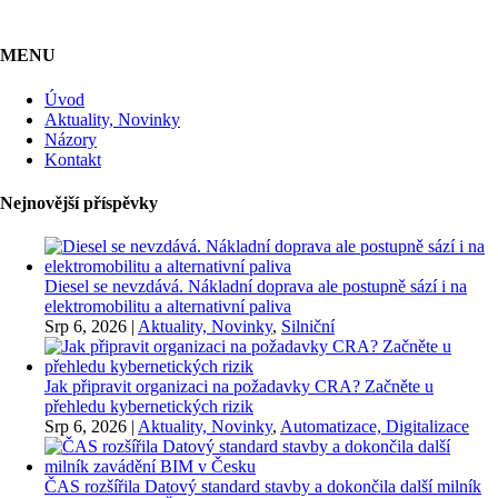
MENU
Úvod
Aktuality, Novinky
Názory
Kontakt
Nejnovější příspěvky
Diesel se nevzdává. Nákladní doprava ale postupně sází i na
elektromobilitu a alternativní paliva
Srp 6, 2026
|
Aktuality, Novinky
,
Silniční
Jak připravit organizaci na požadavky CRA? Začněte u
přehledu kybernetických rizik
Srp 6, 2026
|
Aktuality, Novinky
,
Automatizace, Digitalizace
ČAS rozšířila Datový standard stavby a dokončila další milník