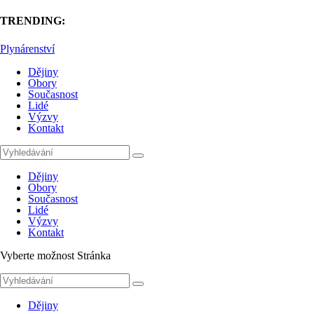
TRENDING:
Plynárenství
Dějiny
Obory
Současnost
Lidé
Výzvy
Kontakt
Dějiny
Obory
Současnost
Lidé
Výzvy
Kontakt
Vyberte možnost Stránka
Dějiny