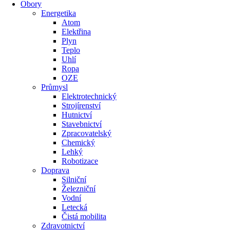
Obory
Energetika
Atom
Elektřina
Plyn
Teplo
Uhlí
Ropa
OZE
Průmysl
Elektrotechnický
Strojírenství
Hutnictví
Stavebnictví
Zpracovatelský
Chemický
Lehký
Robotizace
Doprava
Silniční
Železniční
Vodní
Letecká
Čistá mobilita
Zdravotnictví