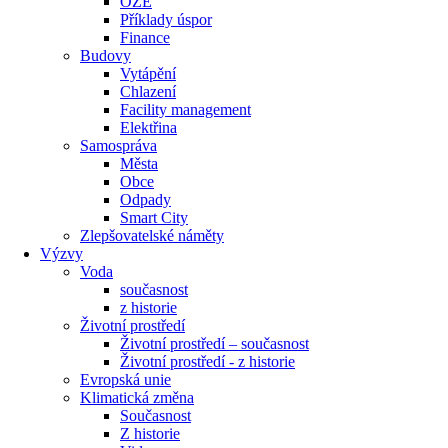
OZE
Příklady úspor
Finance
Budovy
Vytápění
Chlazení
Facility management
Elektřina
Samospráva
Města
Obce
Odpady
Smart City
Zlepšovatelské náměty
Výzvy
Voda
současnost
z historie
Životní prostředí
Životní prostředí – současnost
Životní prostředí ​- z historie
Evropská unie
Klimatická změna
Současnost
Z historie