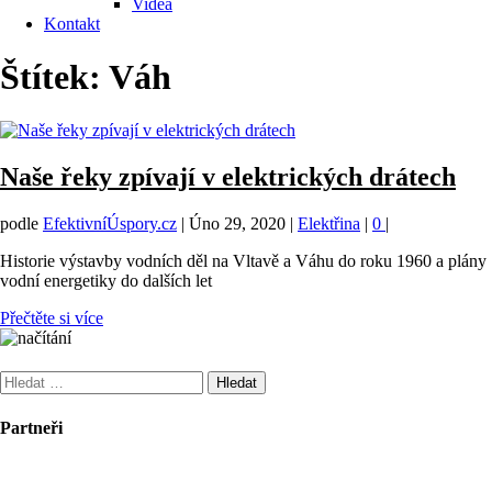
Videa
Kontakt
Štítek:
Váh
Naše řeky zpívají v elektrických drátech
podle
EfektivníÚspory.cz
|
Úno 29, 2020
|
Elektřina
|
0
|
Historie výstavby vodních děl na Vltavě a Váhu do roku 1960 a plány
vodní energetiky do dalších let
Přečtěte si více
Vyhledávání
Partneři