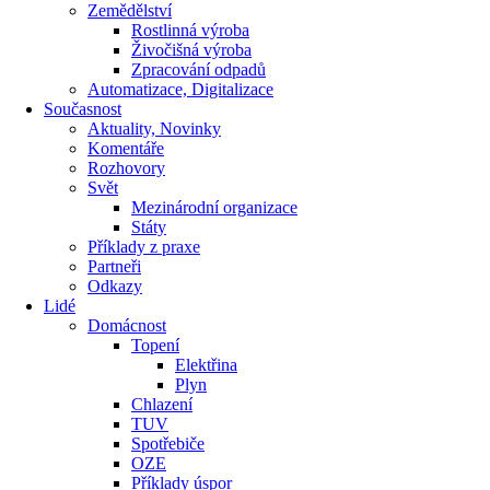
Zemědělství
Rostlinná výroba
Živočišná výroba
Zpracování odpadů
Automatizace, Digitalizace
Současnost
Aktuality, Novinky
Komentáře
Rozhovory
Svět
Mezinárodní organizace
Státy
Příklady z praxe
Partneři
Odkazy
Lidé
Domácnost
Topení
Elektřina
Plyn
Chlazení
TUV
Spotřebiče
OZE
Příklady úspor