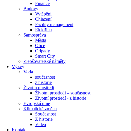
Finance
Budovy
Vytápění
Chlazení
Facility management
Elektřina
Samospráva
Města
Obce
Odpady
Smart City
Zlepšovatelské náměty
Výzvy
Voda
současnost
z historie
Životní prostředí
Životní prostředí – současnost
Životní prostředí ​- z historie
Evropská unie
Klimatická změna
Současnost
Z historie
Videa
Kontakt