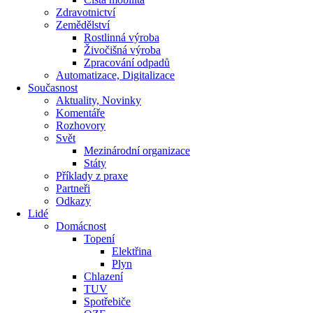
Zdravotnictví
Zemědělství
Rostlinná výroba
Živočišná výroba
Zpracování odpadů
Automatizace, Digitalizace
Současnost
Aktuality, Novinky
Komentáře
Rozhovory
Svět
Mezinárodní organizace
Státy
Příklady z praxe
Partneři
Odkazy
Lidé
Domácnost
Topení
Elektřina
Plyn
Chlazení
TUV
Spotřebiče