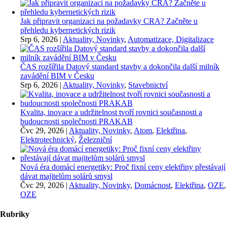
Jak připravit organizaci na požadavky CRA? Začněte u
přehledu kybernetických rizik
Srp 6, 2026
|
Aktuality, Novinky
,
Automatizace, Digitalizace
ČAS rozšířila Datový standard stavby a dokončila další milník
zavádění BIM v Česku
Srp 6, 2026
|
Aktuality, Novinky
,
Stavebnictví
Kvalita, inovace a udržitelnost tvoří rovnici současnosti a
budoucnosti společnosti PRAKAB
Čvc 29, 2026
|
Aktuality, Novinky
,
Atom
,
Elektřina
,
Elektrotechnický
,
Železniční
Nová éra domácí energetiky: Proč fixní ceny elektřiny přestávají
dávat majitelům solárů smysl
Čvc 29, 2026
|
Aktuality, Novinky
,
Domácnost
,
Elektřina
,
OZE
,
OZE
Rubriky