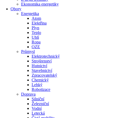
Ekonomika energetiky
Obory
Energetika
Atom
Elektřina
Plyn
Teplo
Uhlí
Ropa
OZE
Průmysl
Elektrotechnický
Strojírenství
Hutnictví
Stavebnictví
Zpracovatelský
Chemický
Lehký
Robotizace
Doprava
Silniční
Železniční
Vodní
Letecká
Čistá mobilita