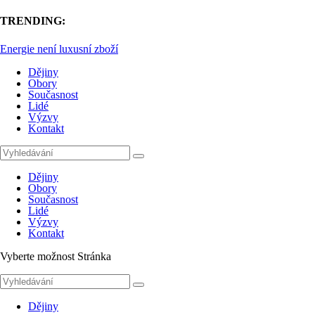
TRENDING:
Energie není luxusní zboží
Dějiny
Obory
Současnost
Lidé
Výzvy
Kontakt
Dějiny
Obory
Současnost
Lidé
Výzvy
Kontakt
Vyberte možnost Stránka
Dějiny