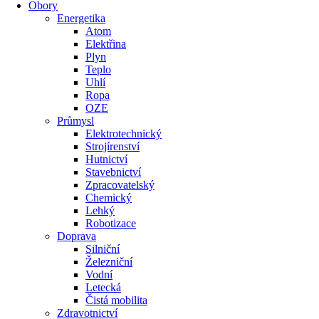
Obory
Energetika
Atom
Elektřina
Plyn
Teplo
Uhlí
Ropa
OZE
Průmysl
Elektrotechnický
Strojírenství
Hutnictví
Stavebnictví
Zpracovatelský
Chemický
Lehký
Robotizace
Doprava
Silniční
Železniční
Vodní
Letecká
Čistá mobilita
Zdravotnictví