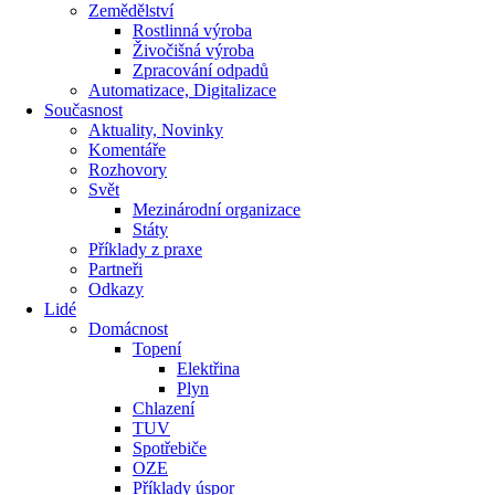
Zemědělství
Rostlinná výroba
Živočišná výroba
Zpracování odpadů
Automatizace, Digitalizace
Současnost
Aktuality, Novinky
Komentáře
Rozhovory
Svět
Mezinárodní organizace
Státy
Příklady z praxe
Partneři
Odkazy
Lidé
Domácnost
Topení
Elektřina
Plyn
Chlazení
TUV
Spotřebiče
OZE
Příklady úspor