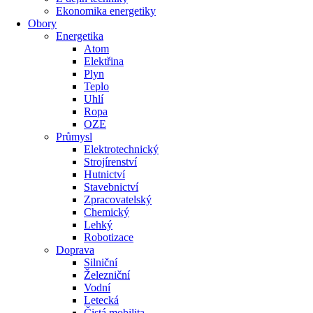
Ekonomika energetiky
Obory
Energetika
Atom
Elektřina
Plyn
Teplo
Uhlí
Ropa
OZE
Průmysl
Elektrotechnický
Strojírenství
Hutnictví
Stavebnictví
Zpracovatelský
Chemický
Lehký
Robotizace
Doprava
Silniční
Železniční
Vodní
Letecká
Čistá mobilita