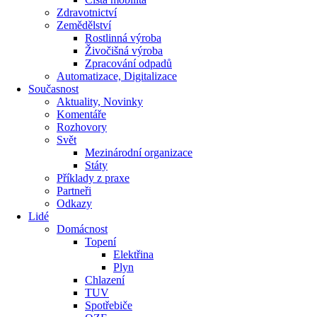
Zdravotnictví
Zemědělství
Rostlinná výroba
Živočišná výroba
Zpracování odpadů
Automatizace, Digitalizace
Současnost
Aktuality, Novinky
Komentáře
Rozhovory
Svět
Mezinárodní organizace
Státy
Příklady z praxe
Partneři
Odkazy
Lidé
Domácnost
Topení
Elektřina
Plyn
Chlazení
TUV
Spotřebiče