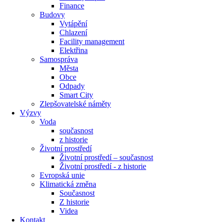
Finance
Budovy
Vytápění
Chlazení
Facility management
Elektřina
Samospráva
Města
Obce
Odpady
Smart City
Zlepšovatelské náměty
Výzvy
Voda
současnost
z historie
Životní prostředí
Životní prostředí – současnost
Životní prostředí ​- z historie
Evropská unie
Klimatická změna
Současnost
Z historie
Videa
Kontakt