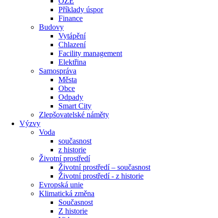
OZE
Příklady úspor
Finance
Budovy
Vytápění
Chlazení
Facility management
Elektřina
Samospráva
Města
Obce
Odpady
Smart City
Zlepšovatelské náměty
Výzvy
Voda
současnost
z historie
Životní prostředí
Životní prostředí – současnost
Životní prostředí ​- z historie
Evropská unie
Klimatická změna
Současnost
Z historie