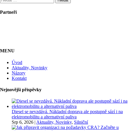
Partneři
MENU
Úvod
Aktuality, Novinky
Názory
Kontakt
Nejnovější příspěvky
Diesel se nevzdává. Nákladní doprava ale postupně sází i na
elektromobilitu a alternativní paliva
Srp 6, 2026
|
Aktuality, Novinky
,
Silniční