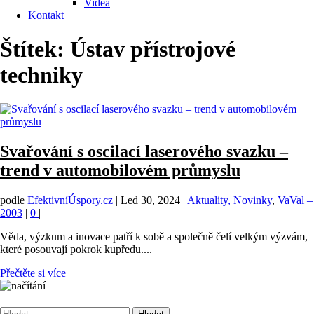
Videa
Kontakt
Štítek:
Ústav přístrojové
techniky
Svařování s oscilací laserového svazku –
trend v automobilovém průmyslu
podle
EfektivníÚspory.cz
|
Led 30, 2024
|
Aktuality, Novinky
,
VaVal –
2003
|
0
|
Věda, výzkum a inovace patří k sobě a společně čelí velkým výzvám,
které posouvají pokrok kupředu....
Přečtěte si více
Vyhledávání