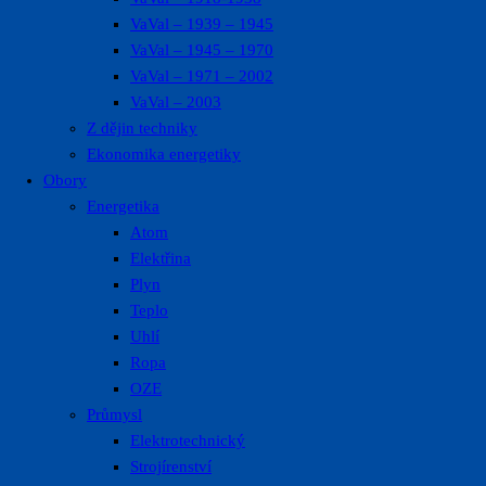
VaVal – 1939 – 1945
VaVal – 1945 – 1970
VaVal – 1971 – 2002
VaVal – 2003
Z dějin techniky
Ekonomika energetiky
Obory
Energetika
Atom
Elektřina
Plyn
Teplo
Uhlí
Ropa
OZE
Průmysl
Elektrotechnický
Strojírenství