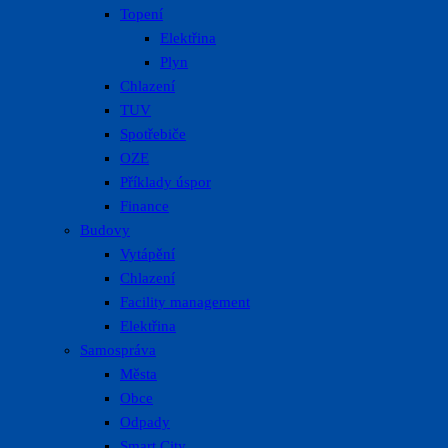
Topení
Elektřina
Plyn
Chlazení
TUV
Spotřebiče
OZE
Příklady úspor
Finance
Budovy
Vytápění
Chlazení
Facility management
Elektřina
Samospráva
Města
Obce
Odpady
Smart City