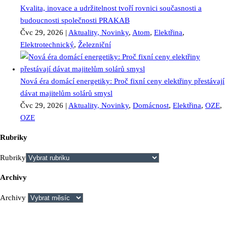
Kvalita, inovace a udržitelnost tvoří rovnici současnosti a
budoucnosti společnosti PRAKAB
Čvc 29, 2026
|
Aktuality, Novinky
,
Atom
,
Elektřina
,
Elektrotechnický
,
Železniční
Nová éra domácí energetiky: Proč fixní ceny elektřiny přestávají
dávat majitelům solárů smysl
Čvc 29, 2026
|
Aktuality, Novinky
,
Domácnost
,
Elektřina
,
OZE
,
OZE
Rubriky
Rubriky
Archivy
Archivy