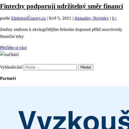
Fintechy podporují udržitelný směr financí
podle
EfektivníÚspory.cz
|
Kvě 5, 2021
|
Aktuality, Novinky
|
0
|
Změny směrem k ekologičtějším řešením doposud příliš neovlivnily
finanční toky
Přečtěte si více
Vyhledávání
Partneři