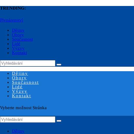
TRENDING:
Plynárenství
Dějiny
Obory
Současnost
Lidé
Výzvy
Kontakt
Dějiny
Obory
Současnost
Lidé
Výzvy
Kontakt
Vyberte možnost Stránka
Dějiny