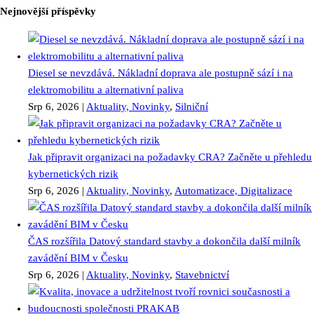
Nejnovější příspěvky
Diesel se nevzdává. Nákladní doprava ale postupně sází i na
elektromobilitu a alternativní paliva
Srp 6, 2026
|
Aktuality, Novinky
,
Silniční
Jak připravit organizaci na požadavky CRA? Začněte u přehledu
kybernetických rizik
Srp 6, 2026
|
Aktuality, Novinky
,
Automatizace, Digitalizace
ČAS rozšířila Datový standard stavby a dokončila další milník
zavádění BIM v Česku
Srp 6, 2026
|
Aktuality, Novinky
,
Stavebnictví