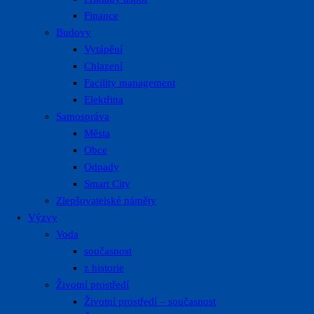
Finance
Budovy
Vytápění
Chlazení
Facility management
Elektřina
Samospráva
Města
Obce
Odpady
Smart City
Zlepšovatelské náměty
Výzvy
Voda
současnost
z historie
Životní prostředí
Životní prostředí – současnost