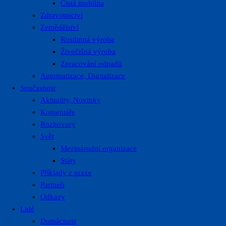
Čistá mobilita
Zdravotnictví
Zemědělství
Rostlinná výroba
Živočišná výroba
Zpracování odpadů
Automatizace, Digitalizace
Současnost
Aktuality, Novinky
Komentáře
Rozhovory
Svět
Mezinárodní organizace
Státy
Příklady z praxe
Partneři
Odkazy
Lidé
Domácnost