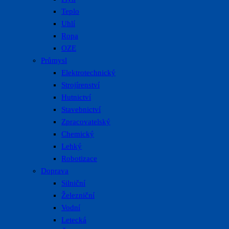
Teplo
Uhlí
Ropa
OZE
Průmysl
Elektrotechnický
Strojírenství
Hutnictví
Stavebnictví
Zpracovatelský
Chemický
Lehký
Robotizace
Doprava
Silniční
Železniční
Vodní
Letecká