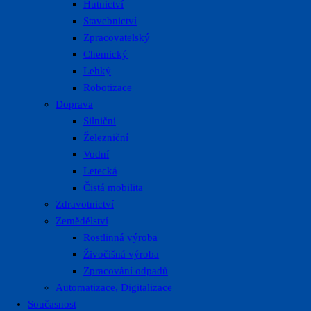
Hutnictví
Stavebnictví
Zpracovatelský
Chemický
Lehký
Robotizace
Doprava
Silniční
Železniční
Vodní
Letecká
Čistá mobilita
Zdravotnictví
Zemědělství
Rostlinná výroba
Živočišná výroba
Zpracování odpadů
Automatizace, Digitalizace
Současnost