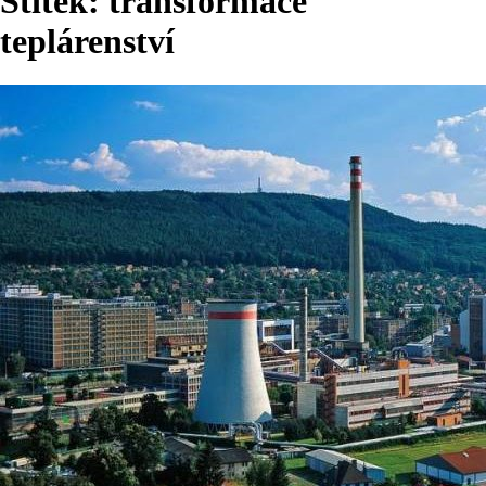
Štítek:
transformace
teplárenství