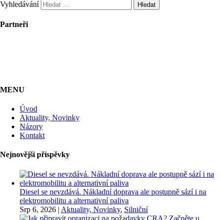
Vyhledávání
Partneři
MENU
Úvod
Aktuality, Novinky
Názory
Kontakt
Nejnovější příspěvky
Diesel se nevzdává. Nákladní doprava ale postupně sází i na
elektromobilitu a alternativní paliva
Srp 6, 2026
|
Aktuality, Novinky
,
Silniční