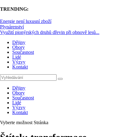
TRENDING:
Energie není luxusní zboží
Plynárenství
Využití pionýrských druhů dřevin při obnově lesů...
Dějiny
Obory
Současnost
Lidé
Výzvy
Kontakt
Dějiny
Obory
Současnost
Lidé
Výzvy
Kontakt
Vyberte možnost Stránka