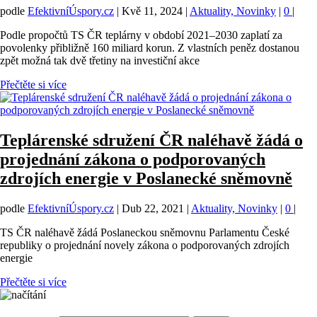
podle
EfektivníÚspory.cz
|
Kvě 11, 2024
|
Aktuality, Novinky
|
0
|
Podle propočtů TS ČR teplárny v období 2021–2030 zaplatí za
povolenky přibližně 160 miliard korun. Z vlastních peněz dostanou
zpět možná tak dvě třetiny na investiční akce
Přečtěte si více
Teplárenské sdružení ČR naléhavě žádá o
projednání zákona o podporovaných
zdrojích energie v Poslanecké sněmovně
podle
EfektivníÚspory.cz
|
Dub 22, 2021
|
Aktuality, Novinky
|
0
|
TS ČR naléhavě žádá Poslaneckou sněmovnu Parlamentu České
republiky o projednání novely zákona o podporovaných zdrojích
energie
Přečtěte si více