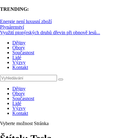
TRENDING:
Energie není luxusní zboží
Plynárenství
Využití pionýrských druhů dřevin při obnově lesů...
Dějiny
Obory
Současnost
Lidé
Výzvy
Kontakt
Dějiny
Obory
Současnost
Lidé
Výzvy
Kontakt
Vyberte možnost Stránka