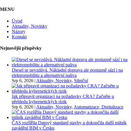
MENU
Úvod
Aktuality, Novinky
Názory
Kontakt
Nejnovější příspěvky
Diesel se nevzdává. Nákladní doprava ale postupně sází i na
elektromobilitu a alternativní paliva
Srp 6, 2026
|
Aktuality, Novinky
,
Silniční
Jak připravit organizaci na požadavky CRA? Začněte u
přehledu kybernetických rizik
Srp 6, 2026
|
Aktuality, Novinky
,
Automatizace, Digitalizace
ČAS rozšířila Datový standard stavby a dokončila další milník
zavádění BIM v Česku