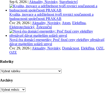
Srp 6, 2026
|
Aktuality, Novinky
,
Stavebnictví
Kvalita, inovace a udržitelnost tvoří rovnici současnosti a
budoucnosti společnosti PRAKAB
Čvc 29, 2026
|
Aktuality, Novinky
,
Atom
,
Elektřina
,
Elektrotechnický
,
Železniční
Nová éra domácí energetiky: Proč fixní ceny elektřiny přestávají
dávat majitelům solárů smysl
Čvc 29, 2026
|
Aktuality, Novinky
,
Domácnost
,
Elektřina
,
OZE
,
OZE
Rubriky
Rubriky
Archivy
Archivy