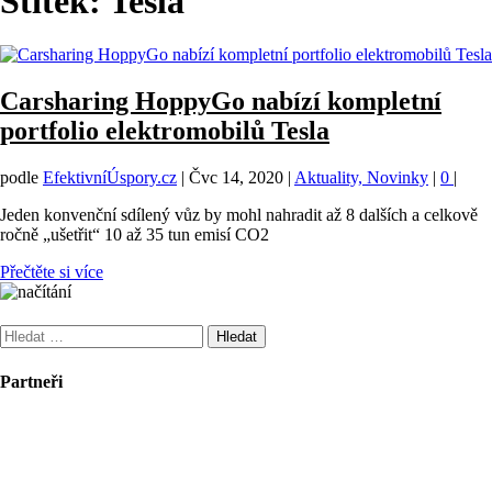
Štítek:
Tesla
Carsharing HoppyGo nabízí kompletní
portfolio elektromobilů Tesla
podle
EfektivníÚspory.cz
|
Čvc 14, 2020
|
Aktuality, Novinky
|
0
|
Jeden konvenční sdílený vůz by mohl nahradit až 8 dalších a celkově
ročně „ušetřit“ 10 až 35 tun emisí CO2
Přečtěte si více
Vyhledávání
Partneři