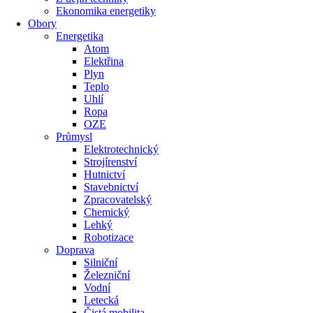
Ekonomika energetiky
Obory
Energetika
Atom
Elektřina
Plyn
Teplo
Uhlí
Ropa
OZE
Průmysl
Elektrotechnický
Strojírenství
Hutnictví
Stavebnictví
Zpracovatelský
Chemický
Lehký
Robotizace
Doprava
Silniční
Železniční
Vodní
Letecká
Čistá mobilita