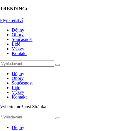
TRENDING:
Plynárenství
Dějiny
Obory
Současnost
Lidé
Výzvy
Kontakt
Dějiny
Obory
Současnost
Lidé
Výzvy
Kontakt
Vyberte možnost Stránka
Dějiny