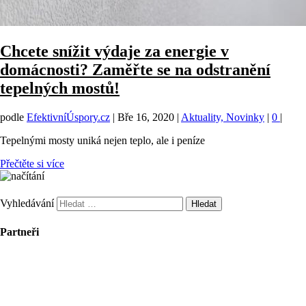
Chcete snížit výdaje za energie v
domácnosti? Zaměřte se na odstranění
tepelných mostů!
podle
EfektivníÚspory.cz
|
Bře 16, 2020
|
Aktuality, Novinky
|
0
|
Tepelnými mosty uniká nejen teplo, ale i peníze
Přečtěte si více
Vyhledávání
Partneři