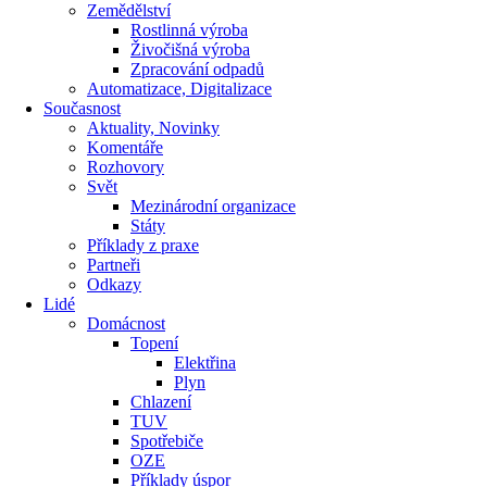
Zemědělství
Rostlinná výroba
Živočišná výroba
Zpracování odpadů
Automatizace, Digitalizace
Současnost
Aktuality, Novinky
Komentáře
Rozhovory
Svět
Mezinárodní organizace
Státy
Příklady z praxe
Partneři
Odkazy
Lidé
Domácnost
Topení
Elektřina
Plyn
Chlazení
TUV
Spotřebiče
OZE
Příklady úspor