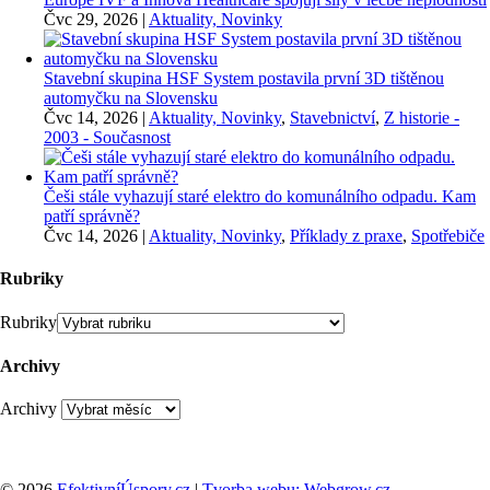
Čvc 29, 2026
|
Aktuality, Novinky
Stavební skupina HSF System postavila první 3D tištěnou
automyčku na Slovensku
Čvc 14, 2026
|
Aktuality, Novinky
,
Stavebnictví
,
Z historie -
2003 - Současnost
Češi stále vyhazují staré elektro do komunálního odpadu. Kam
patří správně?
Čvc 14, 2026
|
Aktuality, Novinky
,
Příklady z praxe
,
Spotřebiče
Rubriky
Rubriky
Archivy
Archivy
© 2026
EfektivníÚspory.cz
|
Tvorba webu: Webgrow.cz