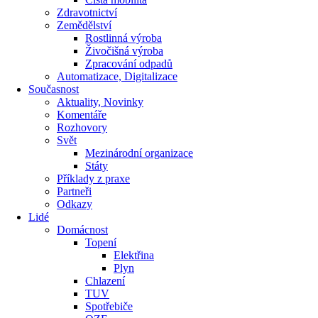
Zdravotnictví
Zemědělství
Rostlinná výroba
Živočišná výroba
Zpracování odpadů
Automatizace, Digitalizace
Současnost
Aktuality, Novinky
Komentáře
Rozhovory
Svět
Mezinárodní organizace
Státy
Příklady z praxe
Partneři
Odkazy
Lidé
Domácnost
Topení
Elektřina
Plyn
Chlazení
TUV
Spotřebiče