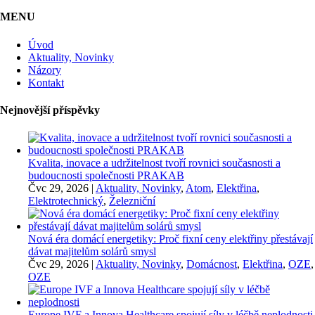
MENU
Úvod
Aktuality, Novinky
Názory
Kontakt
Nejnovější příspěvky
Kvalita, inovace a udržitelnost tvoří rovnici současnosti a
budoucnosti společnosti PRAKAB
Čvc 29, 2026
|
Aktuality, Novinky
,
Atom
,
Elektřina
,
Elektrotechnický
,
Železniční
Nová éra domácí energetiky: Proč fixní ceny elektřiny přestávají
dávat majitelům solárů smysl
Čvc 29, 2026
|
Aktuality, Novinky
,
Domácnost
,
Elektřina
,
OZE
,
OZE
Europe IVF a Innova Healthcare spojují síly v léčbě neplodnosti