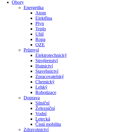
Obory
Energetika
Atom
Elektřina
Plyn
Teplo
Uhlí
Ropa
OZE
Průmysl
Elektrotechnický
Strojírenství
Hutnictví
Stavebnictví
Zpracovatelský
Chemický
Lehký
Robotizace
Doprava
Silniční
Železniční
Vodní
Letecká
Čistá mobilita
Zdravotnictví