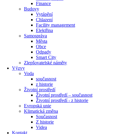
Finance
Budovy
Vytápění
Chlazení
Facility management
Elektřina
Samospráva
Města
Obce
Odpady
Smart City
Zlepšovatelské náměty
Výzvy
Voda
současnost
z historie
Životní prostředí
Životní prostředí – současnost
Životní prostředí ​- z historie
Evropská unie
Klimatická změna
Současnost
Z historie
Videa
Kontakt