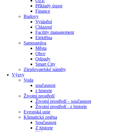
OZE
Příklady úspor
Finance
Budovy
Vytápění
Chlazení
Facility management
Elektřina
Samospráva
Města
Obce
Odpady
Smart City
Zlepšovatelské náměty
Výzvy
Voda
současnost
z historie
Životní prostředí
Životní prostředí – současnost
Životní prostředí ​- z historie
Evropská unie
Klimatická změna
Současnost
Z historie