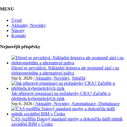
MENU
Úvod
Aktuality, Novinky
Názory
Kontakt
Nejnovější příspěvky
Diesel se nevzdává. Nákladní doprava ale postupně sází i na
elektromobilitu a alternativní paliva
Srp 6, 2026
|
Aktuality, Novinky
,
Silniční
Jak připravit organizaci na požadavky CRA? Začněte u
přehledu kybernetických rizik
Srp 6, 2026
|
Aktuality, Novinky
,
Automatizace, Digitalizace
ČAS rozšířila Datový standard stavby a dokončila další milník
zavádění BIM v Česku