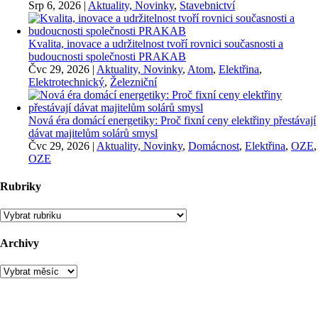
Srp 6, 2026
|
Aktuality, Novinky
,
Stavebnictví
Kvalita, inovace a udržitelnost tvoří rovnici současnosti a
budoucnosti společnosti PRAKAB
Čvc 29, 2026
|
Aktuality, Novinky
,
Atom
,
Elektřina
,
Elektrotechnický
,
Železniční
Nová éra domácí energetiky: Proč fixní ceny elektřiny přestávají
dávat majitelům solárů smysl
Čvc 29, 2026
|
Aktuality, Novinky
,
Domácnost
,
Elektřina
,
OZE
,
OZE
Rubriky
Rubriky
Archivy
Archivy