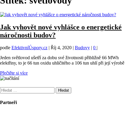
Štítek:
světlovody
Jak vyhovět nové vyhlášce o energetické
náročnosti budov?
podle
EfektivníÚspory.cz
|
Říj 4, 2020
|
Budovy
|
0
|
Jeden světlovod ušetří za dobu své životnosti přibližně 66 MWh
elektřiny, to je 66 tun oxidu uhličitého a 106 tun uhlí při její výrobě
Přečtěte si více
Vyhledávání
Partneři