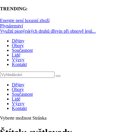
TRENDING:
Energie není luxusní zboží
Plynárenství
Využití pionýrských druhů dřevin při obnově lesů...
Dějiny
Obory
Současnost
Lidé
Výzvy
Kontakt
Dějiny
Obory
Současnost
Lidé
Výzvy
Kontakt
Vyberte možnost Stránka