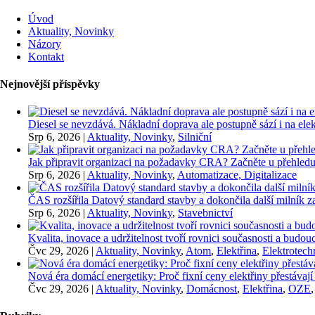
Úvod
Aktuality, Novinky
Názory
Kontakt
Nejnovější příspěvky
Diesel se nevzdává. Nákladní doprava ale postupně sází i na elekt
Srp 6, 2026
|
Aktuality, Novinky
,
Silniční
Jak připravit organizaci na požadavky CRA? Začněte u přehledu
Srp 6, 2026
|
Aktuality, Novinky
,
Automatizace, Digitalizace
ČAS rozšířila Datový standard stavby a dokončila další milník
Srp 6, 2026
|
Aktuality, Novinky
,
Stavebnictví
Kvalita, inovace a udržitelnost tvoří rovnici současnosti a bu
Čvc 29, 2026
|
Aktuality, Novinky
,
Atom
,
Elektřina
,
Elektrotech
Nová éra domácí energetiky: Proč fixní ceny elektřiny přestávají
Čvc 29, 2026
|
Aktuality, Novinky
,
Domácnost
,
Elektřina
,
OZE