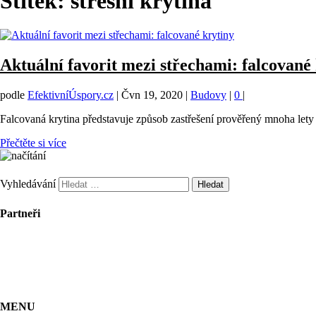
Štítek:
střešní krytina
Aktuální favorit mezi střechami: falcované
podle
EfektivníÚspory.cz
|
Čvn 19, 2020
|
Budovy
|
0
|
Falcovaná krytina představuje způsob zastřešení prověřený mnoha lety
Přečtěte si více
Vyhledávání
Partneři
MENU