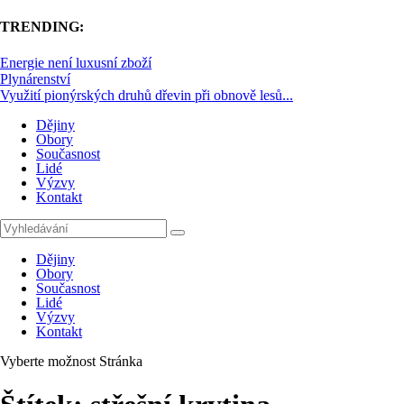
TRENDING:
Energie není luxusní zboží
Plynárenství
Využití pionýrských druhů dřevin při obnově lesů...
Dějiny
Obory
Současnost
Lidé
Výzvy
Kontakt
Dějiny
Obory
Současnost
Lidé
Výzvy
Kontakt
Vyberte možnost Stránka