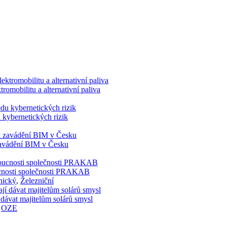
romobilitu a alternativní paliva
 kybernetických rizik
 zavádění BIM v Česku
doucnosti společnosti PRAKAB
nický
,
Železniční
 dávat majitelům solárů smysl
,
OZE