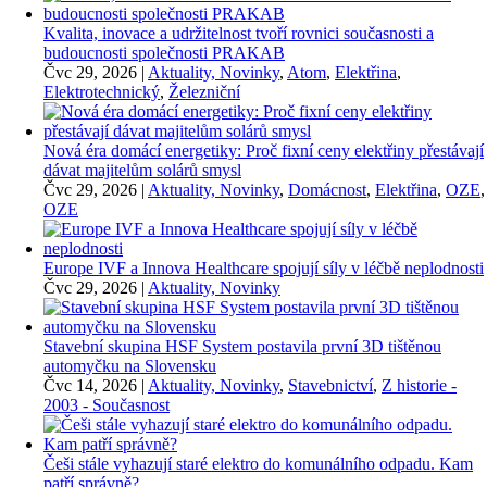
Kvalita, inovace a udržitelnost tvoří rovnici současnosti a
budoucnosti společnosti PRAKAB
Čvc 29, 2026
|
Aktuality, Novinky
,
Atom
,
Elektřina
,
Elektrotechnický
,
Železniční
Nová éra domácí energetiky: Proč fixní ceny elektřiny přestávají
dávat majitelům solárů smysl
Čvc 29, 2026
|
Aktuality, Novinky
,
Domácnost
,
Elektřina
,
OZE
,
OZE
Europe IVF a Innova Healthcare spojují síly v léčbě neplodnosti
Čvc 29, 2026
|
Aktuality, Novinky
Stavební skupina HSF System postavila první 3D tištěnou
automyčku na Slovensku
Čvc 14, 2026
|
Aktuality, Novinky
,
Stavebnictví
,
Z historie -
2003 - Současnost
Češi stále vyhazují staré elektro do komunálního odpadu. Kam
patří správně?