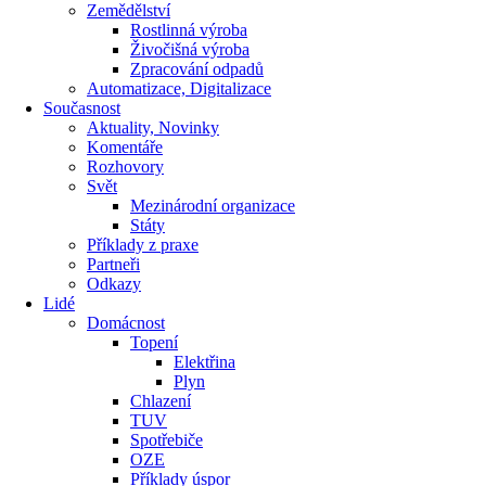
Zemědělství
Rostlinná výroba
Živočišná výroba
Zpracování odpadů
Automatizace, Digitalizace
Současnost
Aktuality, Novinky
Komentáře
Rozhovory
Svět
Mezinárodní organizace
Státy
Příklady z praxe
Partneři
Odkazy
Lidé
Domácnost
Topení
Elektřina
Plyn
Chlazení
TUV
Spotřebiče
OZE
Příklady úspor