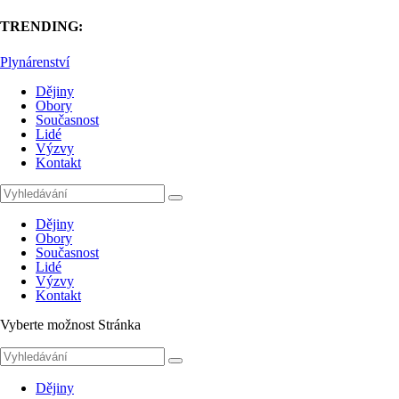
TRENDING:
Plynárenství
Dějiny
Obory
Současnost
Lidé
Výzvy
Kontakt
Dějiny
Obory
Současnost
Lidé
Výzvy
Kontakt
Vyberte možnost Stránka
Dějiny