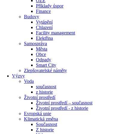
OZE
Příklady úspor
Finance
Budovy
Vytápění
Chlazení
Facility management
Elektřina
Samospráva
Města
Obce
Odpady
Smart City
Zlepšovatelské náměty
Výzvy
Voda
současnost
z historie
Životní prostředí
Životní prostředí – současnost
Životní prostředí ​- z historie
Evropská unie
Klimatická změna
Současnost
Z historie