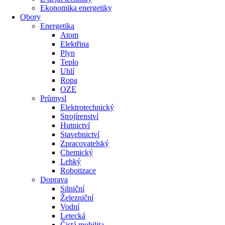
Ekonomika energetiky
Obory
Energetika
Atom
Elektřina
Plyn
Teplo
Uhlí
Ropa
OZE
Průmysl
Elektrotechnický
Strojírenství
Hutnictví
Stavebnictví
Zpracovatelský
Chemický
Lehký
Robotizace
Doprava
Silniční
Železniční
Vodní
Letecká
Čistá mobilita