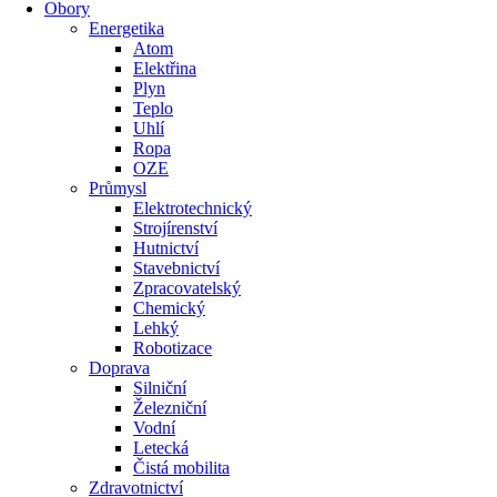
Obory
Energetika
Atom
Elektřina
Plyn
Teplo
Uhlí
Ropa
OZE
Průmysl
Elektrotechnický
Strojírenství
Hutnictví
Stavebnictví
Zpracovatelský
Chemický
Lehký
Robotizace
Doprava
Silniční
Železniční
Vodní
Letecká
Čistá mobilita
Zdravotnictví