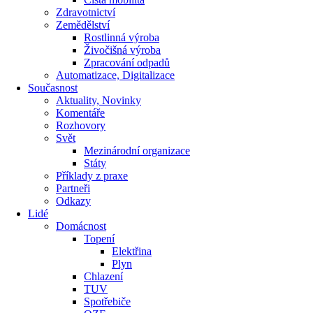
Zdravotnictví
Zemědělství
Rostlinná výroba
Živočišná výroba
Zpracování odpadů
Automatizace, Digitalizace
Současnost
Aktuality, Novinky
Komentáře
Rozhovory
Svět
Mezinárodní organizace
Státy
Příklady z praxe
Partneři
Odkazy
Lidé
Domácnost
Topení
Elektřina
Plyn
Chlazení
TUV
Spotřebiče