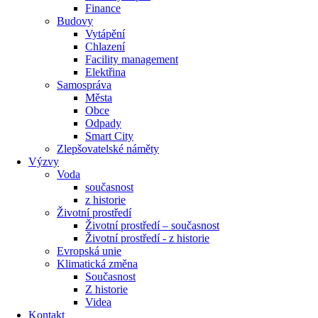
Finance
Budovy
Vytápění
Chlazení
Facility management
Elektřina
Samospráva
Města
Obce
Odpady
Smart City
Zlepšovatelské náměty
Výzvy
Voda
současnost
z historie
Životní prostředí
Životní prostředí – současnost
Životní prostředí ​- z historie
Evropská unie
Klimatická změna
Současnost
Z historie
Videa
Kontakt