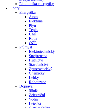
Ekonomika energetiky
Obory
Energetika
Atom
Elektřina
Plyn
Teplo
Uhlí
Ropa
OZE
Průmysl
Elektrotechnický
Strojírenství
Hutnictví
Stavebnictví
Zpracovatelský
Chemický
Lehký
Robotizace
Doprava
Silniční
Železniční
Vodní
Letecká
Čistá mobilita