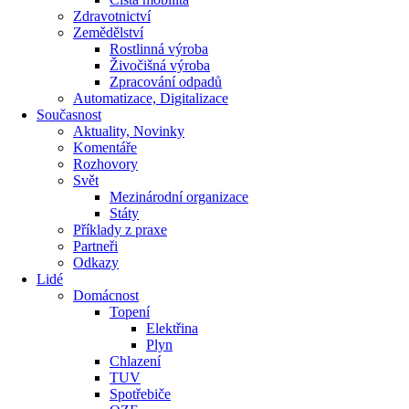
Zdravotnictví
Zemědělství
Rostlinná výroba
Živočišná výroba
Zpracování odpadů
Automatizace, Digitalizace
Současnost
Aktuality, Novinky
Komentáře
Rozhovory
Svět
Mezinárodní organizace
Státy
Příklady z praxe
Partneři
Odkazy
Lidé
Domácnost
Topení
Elektřina
Plyn
Chlazení
TUV
Spotřebiče