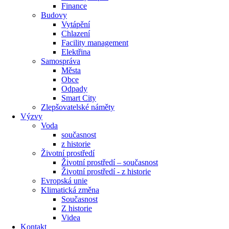
Finance
Budovy
Vytápění
Chlazení
Facility management
Elektřina
Samospráva
Města
Obce
Odpady
Smart City
Zlepšovatelské náměty
Výzvy
Voda
současnost
z historie
Životní prostředí
Životní prostředí – současnost
Životní prostředí ​- z historie
Evropská unie
Klimatická změna
Současnost
Z historie
Videa
Kontakt