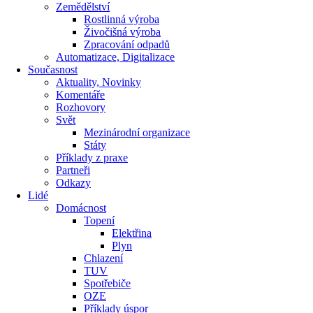
Zemědělství
Rostlinná výroba
Živočišná výroba
Zpracování odpadů
Automatizace, Digitalizace
Současnost
Aktuality, Novinky
Komentáře
Rozhovory
Svět
Mezinárodní organizace
Státy
Příklady z praxe
Partneři
Odkazy
Lidé
Domácnost
Topení
Elektřina
Plyn
Chlazení
TUV
Spotřebiče
OZE
Příklady úspor