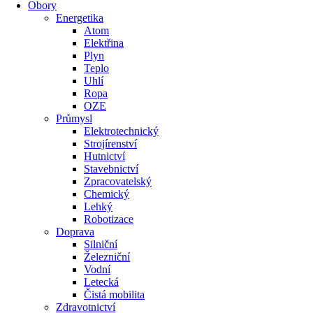
Obory
Energetika
Atom
Elektřina
Plyn
Teplo
Uhlí
Ropa
OZE
Průmysl
Elektrotechnický
Strojírenství
Hutnictví
Stavebnictví
Zpracovatelský
Chemický
Lehký
Robotizace
Doprava
Silniční
Železniční
Vodní
Letecká
Čistá mobilita
Zdravotnictví