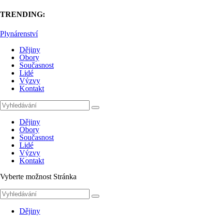
TRENDING:
Plynárenství
Dějiny
Obory
Současnost
Lidé
Výzvy
Kontakt
Dějiny
Obory
Současnost
Lidé
Výzvy
Kontakt
Vyberte možnost Stránka
Dějiny