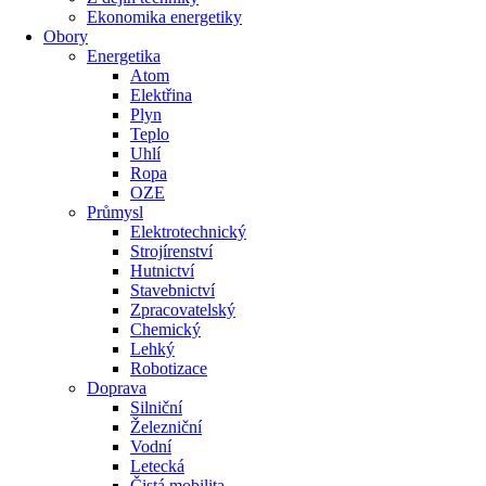
Ekonomika energetiky
Obory
Energetika
Atom
Elektřina
Plyn
Teplo
Uhlí
Ropa
OZE
Průmysl
Elektrotechnický
Strojírenství
Hutnictví
Stavebnictví
Zpracovatelský
Chemický
Lehký
Robotizace
Doprava
Silniční
Železniční
Vodní
Letecká
Čistá mobilita