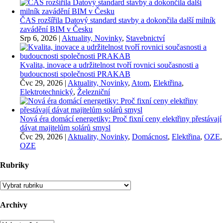
ČAS rozšířila Datový standard stavby a dokončila další milník
zavádění BIM v Česku
Srp 6, 2026
|
Aktuality, Novinky
,
Stavebnictví
Kvalita, inovace a udržitelnost tvoří rovnici současnosti a
budoucnosti společnosti PRAKAB
Čvc 29, 2026
|
Aktuality, Novinky
,
Atom
,
Elektřina
,
Elektrotechnický
,
Železniční
Nová éra domácí energetiky: Proč fixní ceny elektřiny přestávají
dávat majitelům solárů smysl
Čvc 29, 2026
|
Aktuality, Novinky
,
Domácnost
,
Elektřina
,
OZE
,
OZE
Rubriky
Rubriky
Archivy