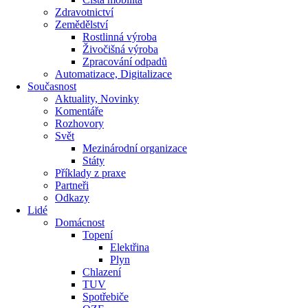
Zdravotnictví
Zemědělství
Rostlinná výroba
Živočišná výroba
Zpracování odpadů
Automatizace, Digitalizace
Současnost
Aktuality, Novinky
Komentáře
Rozhovory
Svět
Mezinárodní organizace
Státy
Příklady z praxe
Partneři
Odkazy
Lidé
Domácnost
Topení
Elektřina
Plyn
Chlazení
TUV
Spotřebiče