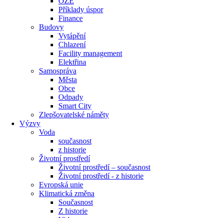
OZE
Příklady úspor
Finance
Budovy
Vytápění
Chlazení
Facility management
Elektřina
Samospráva
Města
Obce
Odpady
Smart City
Zlepšovatelské náměty
Výzvy
Voda
současnost
z historie
Životní prostředí
Životní prostředí – současnost
Životní prostředí ​- z historie
Evropská unie
Klimatická změna
Současnost
Z historie