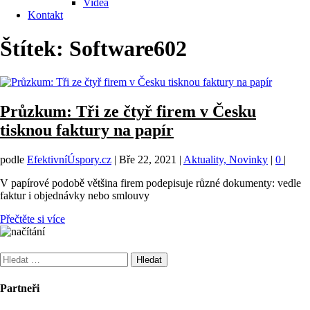
Videa
Kontakt
Štítek:
Software602
Průzkum: Tři ze čtyř firem v Česku
tisknou faktury na papír
podle
EfektivníÚspory.cz
|
Bře 22, 2021
|
Aktuality, Novinky
|
0
|
V papírové podobě většina firem podepisuje různé dokumenty: vedle
faktur i objednávky nebo smlouvy
Přečtěte si více
Vyhledávání
Partneři