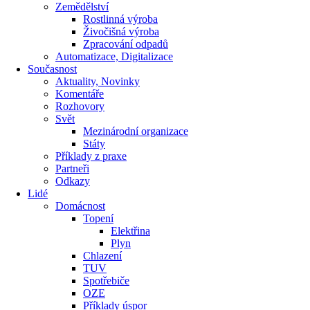
Zemědělství
Rostlinná výroba
Živočišná výroba
Zpracování odpadů
Automatizace, Digitalizace
Současnost
Aktuality, Novinky
Komentáře
Rozhovory
Svět
Mezinárodní organizace
Státy
Příklady z praxe
Partneři
Odkazy
Lidé
Domácnost
Topení
Elektřina
Plyn
Chlazení
TUV
Spotřebiče
OZE
Příklady úspor