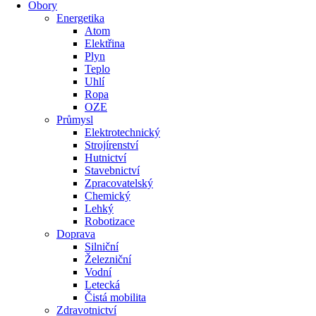
Obory
Energetika
Atom
Elektřina
Plyn
Teplo
Uhlí
Ropa
OZE
Průmysl
Elektrotechnický
Strojírenství
Hutnictví
Stavebnictví
Zpracovatelský
Chemický
Lehký
Robotizace
Doprava
Silniční
Železniční
Vodní
Letecká
Čistá mobilita
Zdravotnictví