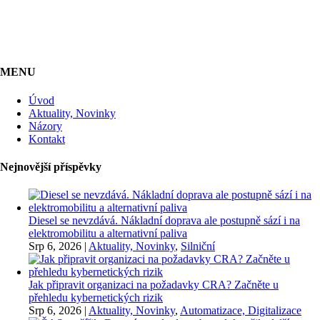
MENU
Úvod
Aktuality, Novinky
Názory
Kontakt
Nejnovější příspěvky
Diesel se nevzdává. Nákladní doprava ale postupně sází i na
elektromobilitu a alternativní paliva
Srp 6, 2026
|
Aktuality, Novinky
,
Silniční
Jak připravit organizaci na požadavky CRA? Začněte u
přehledu kybernetických rizik
Srp 6, 2026
|
Aktuality, Novinky
,
Automatizace, Digitalizace