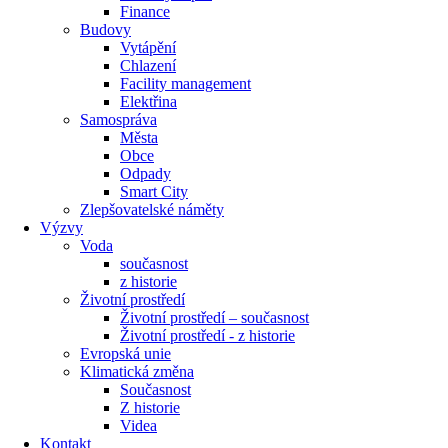
Finance
Budovy
Vytápění
Chlazení
Facility management
Elektřina
Samospráva
Města
Obce
Odpady
Smart City
Zlepšovatelské náměty
Výzvy
Voda
současnost
z historie
Životní prostředí
Životní prostředí – současnost
Životní prostředí ​- z historie
Evropská unie
Klimatická změna
Současnost
Z historie
Videa
Kontakt