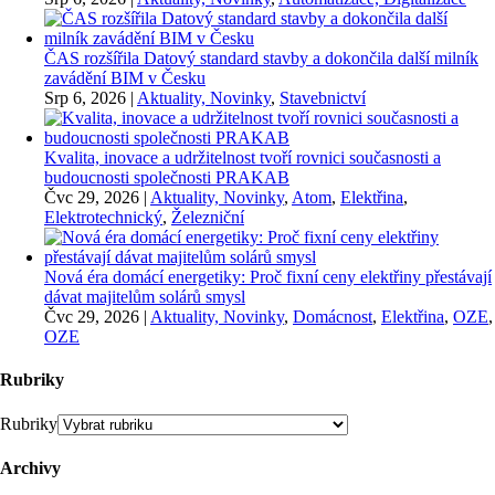
ČAS rozšířila Datový standard stavby a dokončila další milník
zavádění BIM v Česku
Srp 6, 2026
|
Aktuality, Novinky
,
Stavebnictví
Kvalita, inovace a udržitelnost tvoří rovnici současnosti a
budoucnosti společnosti PRAKAB
Čvc 29, 2026
|
Aktuality, Novinky
,
Atom
,
Elektřina
,
Elektrotechnický
,
Železniční
Nová éra domácí energetiky: Proč fixní ceny elektřiny přestávají
dávat majitelům solárů smysl
Čvc 29, 2026
|
Aktuality, Novinky
,
Domácnost
,
Elektřina
,
OZE
,
OZE
Rubriky
Rubriky
Archivy