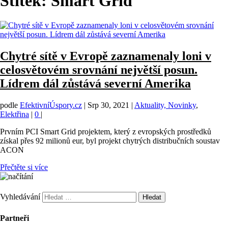
Štítek:
Smart Grid
Chytré sítě v Evropě zaznamenaly loni v
celosvětovém srovnání největší posun.
Lídrem dál zůstává severní Amerika
podle
EfektivníÚspory.cz
|
Srp 30, 2021
|
Aktuality, Novinky
,
Elektřina
|
0
|
Prvním PCI Smart Grid projektem, který z evropských prostředků
získal přes 92 milionů eur, byl projekt chytrých distribučních soustav
ACON
Přečtěte si více
Vyhledávání
Partneři