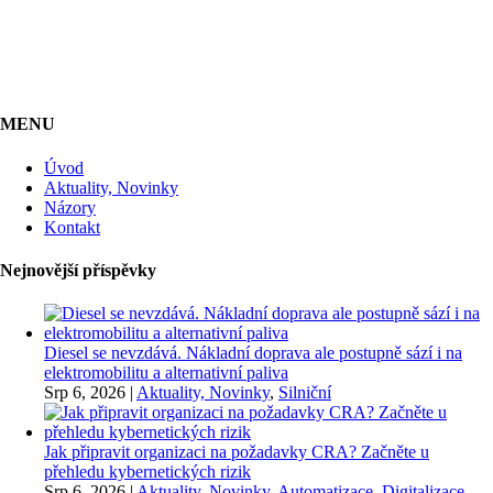
MENU
Úvod
Aktuality, Novinky
Názory
Kontakt
Nejnovější příspěvky
Diesel se nevzdává. Nákladní doprava ale postupně sází i na
elektromobilitu a alternativní paliva
Srp 6, 2026
|
Aktuality, Novinky
,
Silniční
Jak připravit organizaci na požadavky CRA? Začněte u
přehledu kybernetických rizik
Srp 6, 2026
|
Aktuality, Novinky
,
Automatizace, Digitalizace