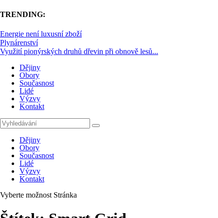
TRENDING:
Energie není luxusní zboží
Plynárenství
Využití pionýrských druhů dřevin při obnově lesů...
Dějiny
Obory
Současnost
Lidé
Výzvy
Kontakt
Dějiny
Obory
Současnost
Lidé
Výzvy
Kontakt
Vyberte možnost Stránka