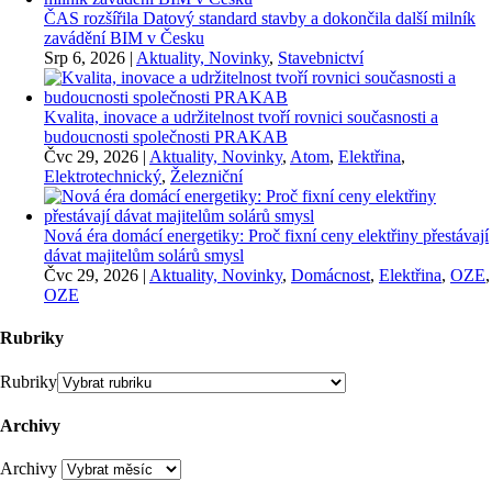
ČAS rozšířila Datový standard stavby a dokončila další milník
zavádění BIM v Česku
Srp 6, 2026
|
Aktuality, Novinky
,
Stavebnictví
Kvalita, inovace a udržitelnost tvoří rovnici současnosti a
budoucnosti společnosti PRAKAB
Čvc 29, 2026
|
Aktuality, Novinky
,
Atom
,
Elektřina
,
Elektrotechnický
,
Železniční
Nová éra domácí energetiky: Proč fixní ceny elektřiny přestávají
dávat majitelům solárů smysl
Čvc 29, 2026
|
Aktuality, Novinky
,
Domácnost
,
Elektřina
,
OZE
,
OZE
Rubriky
Rubriky
Archivy
Archivy