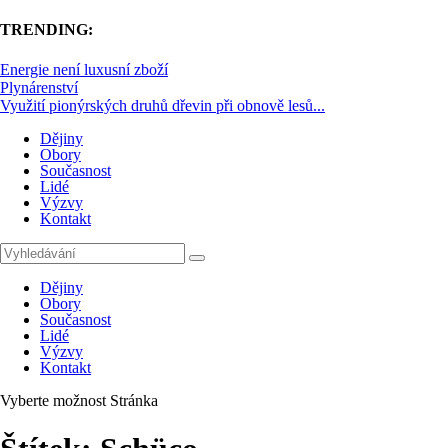
TRENDING:
Energie není luxusní zboží
Plynárenství
Využití pionýrských druhů dřevin při obnově lesů...
Dějiny
Obory
Současnost
Lidé
Výzvy
Kontakt
Dějiny
Obory
Současnost
Lidé
Výzvy
Kontakt
Vyberte možnost Stránka