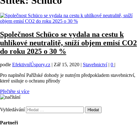
Štítek:
Schüco
Společnost Schüco se vydala na cestu k
uhlíkové neutralitě, sníží objem emisí CO2
do roku 2025 o 30 %
podle
EfektivníÚspory.cz
|
Zář 15, 2020
|
Stavebnictví
|
0
|
Pro naplnění Pařížské dohody je nutným předpokladem stavebnictví,
které usiluje o ochranu přírody
Přečtěte si více
Vyhledávání
Partneři