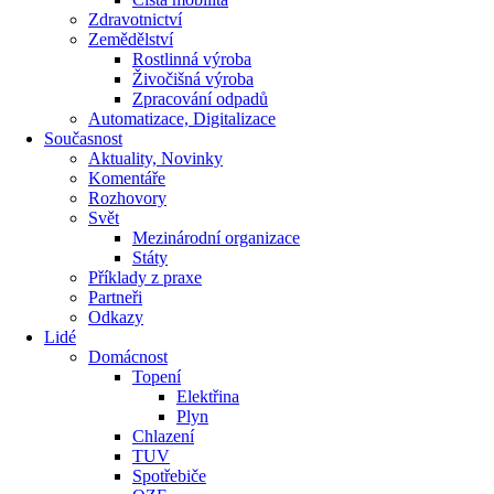
Zdravotnictví
Zemědělství
Rostlinná výroba
Živočišná výroba
Zpracování odpadů
Automatizace, Digitalizace
Současnost
Aktuality, Novinky
Komentáře
Rozhovory
Svět
Mezinárodní organizace
Státy
Příklady z praxe
Partneři
Odkazy
Lidé
Domácnost
Topení
Elektřina
Plyn
Chlazení
TUV
Spotřebiče