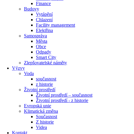
Finance
Budovy
Vytápění
Chlazení
Facility management
Elektřina
Samospráva
Města
Obce
Odpady
Smart City
Zlepšovatelské náměty
Výzvy
Voda
současnost
z historie
Životní prostředí
Životní prostředí – současnost
Životní prostředí ​- z historie
Evropská unie
Klimatická změna
Současnost
Z historie
Videa
Kontakt