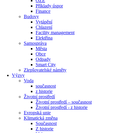
OZE
Příklady úspor
Finance
Budovy
Vytápění
Chlazení
Facility management
Elektřina
Samospráva
Města
Obce
Odpady
Smart City
Zlepšovatelské náměty
Výzvy
Voda
současnost
z historie
Životní prostředí
Životní prostředí – současnost
Životní prostředí ​- z historie
Evropská unie
Klimatická změna
Současnost
Z historie