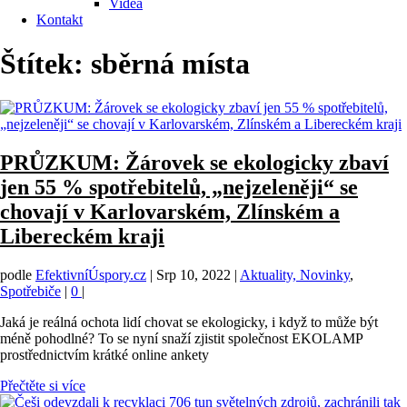
Videa
Kontakt
Štítek:
sběrná místa
PRŮZKUM: Žárovek se ekologicky zbaví
jen 55 % spotřebitelů, „nejzeleněji“ se
chovají v Karlovarském, Zlínském a
Libereckém kraji
podle
EfektivníÚspory.cz
|
Srp 10, 2022
|
Aktuality, Novinky
,
Spotřebiče
|
0
|
Jaká je reálná ochota lidí chovat se ekologicky, i když to může být
méně pohodlné? To se nyní snaží zjistit společnost EKOLAMP
prostřednictvím krátké online ankety
Přečtěte si více