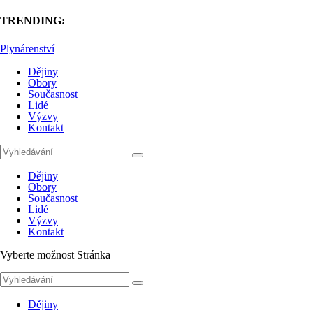
TRENDING:
Plynárenství
Dějiny
Obory
Současnost
Lidé
Výzvy
Kontakt
Dějiny
Obory
Současnost
Lidé
Výzvy
Kontakt
Vyberte možnost Stránka
Dějiny