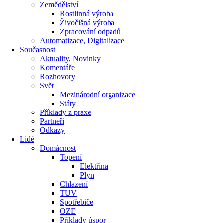
Zemědělství
Rostlinná výroba
Živočišná výroba
Zpracování odpadů
Automatizace, Digitalizace
Současnost
Aktuality, Novinky
Komentáře
Rozhovory
Svět
Mezinárodní organizace
Státy
Příklady z praxe
Partneři
Odkazy
Lidé
Domácnost
Topení
Elektřina
Plyn
Chlazení
TUV
Spotřebiče
OZE
Příklady úspor