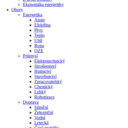
Ekonomika energetiky
Obory
Energetika
Atom
Elektřina
Plyn
Teplo
Uhlí
Ropa
OZE
Průmysl
Elektrotechnický
Strojírenství
Hutnictví
Stavebnictví
Zpracovatelský
Chemický
Lehký
Robotizace
Doprava
Silniční
Železniční
Vodní
Letecká
Čistá mobilita