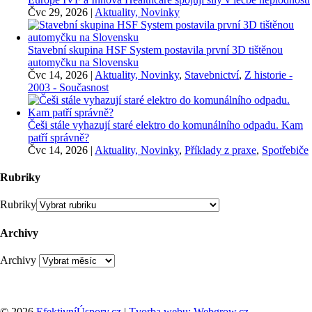
Čvc 29, 2026
|
Aktuality, Novinky
Stavební skupina HSF System postavila první 3D tištěnou
automyčku na Slovensku
Čvc 14, 2026
|
Aktuality, Novinky
,
Stavebnictví
,
Z historie -
2003 - Současnost
Češi stále vyhazují staré elektro do komunálního odpadu. Kam
patří správně?
Čvc 14, 2026
|
Aktuality, Novinky
,
Příklady z praxe
,
Spotřebiče
Rubriky
Rubriky
Archivy
Archivy
© 2026
EfektivníÚspory.cz
|
Tvorba webu: Webgrow.cz