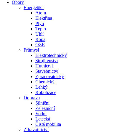
Obory
Energetika
Atom
Elektřina
Plyn
Teplo
Uhlí
Ropa
OZE
Průmysl
Elektrotechnický
Strojírenství
Hutnictví
Stavebnictví
Zpracovatelský
Chemický
Lehký
Robotizace
Doprava
Silniční
Železniční
Vodní
Letecká
Čistá mobilita
Zdravotnictví