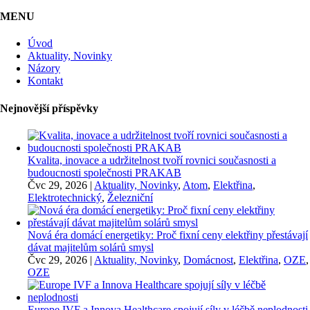
MENU
Úvod
Aktuality, Novinky
Názory
Kontakt
Nejnovější příspěvky
Kvalita, inovace a udržitelnost tvoří rovnici současnosti a
budoucnosti společnosti PRAKAB
Čvc 29, 2026
|
Aktuality, Novinky
,
Atom
,
Elektřina
,
Elektrotechnický
,
Železniční
Nová éra domácí energetiky: Proč fixní ceny elektřiny přestávají
dávat majitelům solárů smysl
Čvc 29, 2026
|
Aktuality, Novinky
,
Domácnost
,
Elektřina
,
OZE
,
OZE
Europe IVF a Innova Healthcare spojují síly v léčbě neplodnosti