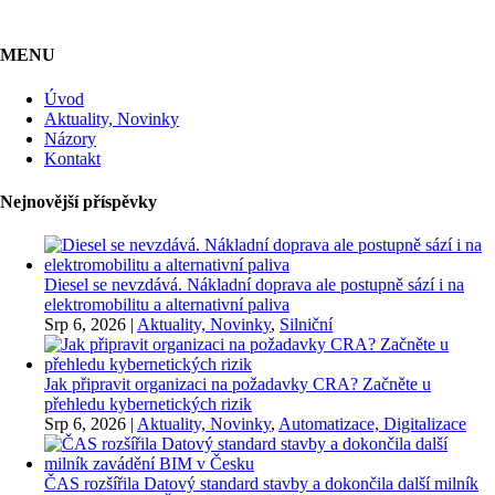
MENU
Úvod
Aktuality, Novinky
Názory
Kontakt
Nejnovější příspěvky
Diesel se nevzdává. Nákladní doprava ale postupně sází i na
elektromobilitu a alternativní paliva
Srp 6, 2026
|
Aktuality, Novinky
,
Silniční
Jak připravit organizaci na požadavky CRA? Začněte u
přehledu kybernetických rizik
Srp 6, 2026
|
Aktuality, Novinky
,
Automatizace, Digitalizace
ČAS rozšířila Datový standard stavby a dokončila další milník