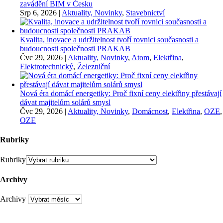
zavádění BIM v Česku
Srp 6, 2026
|
Aktuality, Novinky
,
Stavebnictví
Kvalita, inovace a udržitelnost tvoří rovnici současnosti a
budoucnosti společnosti PRAKAB
Čvc 29, 2026
|
Aktuality, Novinky
,
Atom
,
Elektřina
,
Elektrotechnický
,
Železniční
Nová éra domácí energetiky: Proč fixní ceny elektřiny přestávají
dávat majitelům solárů smysl
Čvc 29, 2026
|
Aktuality, Novinky
,
Domácnost
,
Elektřina
,
OZE
,
OZE
Rubriky
Rubriky
Archivy
Archivy