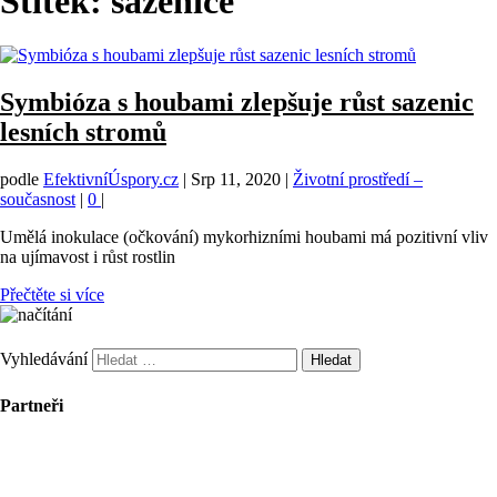
Štítek:
sazenice
Symbióza s houbami zlepšuje růst sazenic
lesních stromů
podle
EfektivníÚspory.cz
|
Srp 11, 2020
|
Životní prostředí –
současnost
|
0
|
Umělá inokulace (očkování) mykorhizními houbami má pozitivní vliv
na ujímavost i růst rostlin
Přečtěte si více
Vyhledávání
Partneři