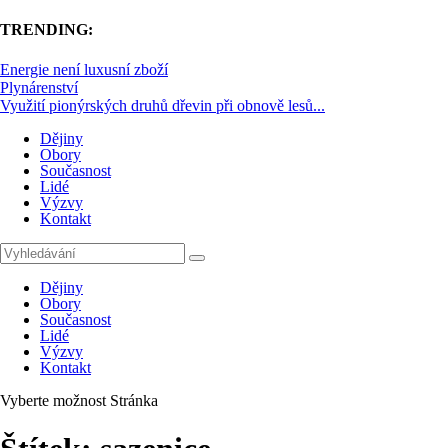
TRENDING:
Energie není luxusní zboží
Plynárenství
Využití pionýrských druhů dřevin při obnově lesů...
Dějiny
Obory
Současnost
Lidé
Výzvy
Kontakt
Dějiny
Obory
Současnost
Lidé
Výzvy
Kontakt
Vyberte možnost Stránka