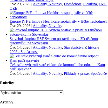
Čvc 29, 2026
|
Aktuality, Novinky
,
Domácnost
,
Elektřina
,
OZE
,
OZE
Europe IVF a Innova Healthcare spojují síly v léčbě neplodnosti
Čvc 29, 2026
|
Aktuality, Novinky
Stavební skupina HSF System postavila první 3D tištěnou
automyčku na Slovensku
Čvc 14, 2026
|
Aktuality, Novinky
,
Stavebnictví
,
Z historie -
2003 - Současnost
Češi stále vyhazují staré elektro do komunálního odpadu. Kam
patří správně?
Čvc 14, 2026
|
Aktuality, Novinky
,
Příklady z praxe
,
Spotřebiče
Rubriky
Rubriky
Archivy