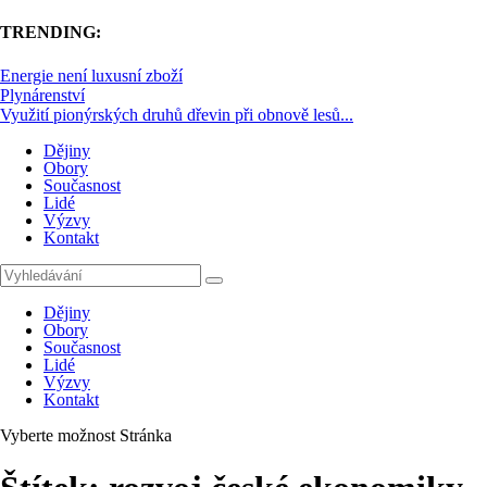
TRENDING:
Energie není luxusní zboží
Plynárenství
Využití pionýrských druhů dřevin při obnově lesů...
Dějiny
Obory
Současnost
Lidé
Výzvy
Kontakt
Dějiny
Obory
Současnost
Lidé
Výzvy
Kontakt
Vyberte možnost Stránka