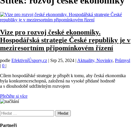
Štítek:
rozvoj české ekonomiky
Vize pro rozvoj české ekonomiky.
Hospodářská strategie České republiky je v
meziresortním připomínkovém řízení
podle
EfektivníÚspory.cz
|
Srp 25, 2024
|
Aktuality, Novinky
,
Průmysl
|
0
|
Cílem hospodářské strategie je přispět k tomu, aby česká ekonomika
byla konkurenceschopná, založená na vysoké přidané hodnotě
a s dlouhodobě udržitelným rozvojem
Přečtěte si více
Vyhledávání
Partneři