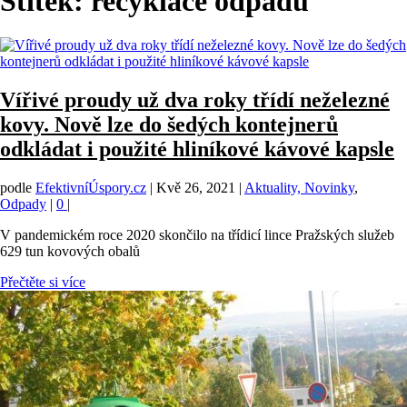
Štítek:
recyklace odpadu
Vířivé proudy už dva roky třídí neželezné
kovy. Nově lze do šedých kontejnerů
odkládat i použité hliníkové kávové kapsle
podle
EfektivníÚspory.cz
|
Kvě 26, 2021
|
Aktuality, Novinky
,
Odpady
|
0
|
V pandemickém roce 2020 skončilo na třídicí lince Pražských služeb
629 tun kovových obalů
Přečtěte si více