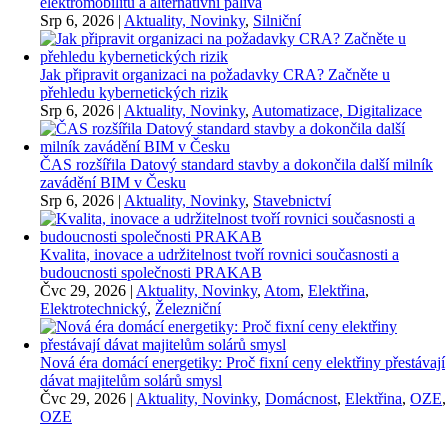
elektromobilitu a alternativní paliva
Srp 6, 2026
|
Aktuality, Novinky
,
Silniční
Jak připravit organizaci na požadavky CRA? Začněte u
přehledu kybernetických rizik
Srp 6, 2026
|
Aktuality, Novinky
,
Automatizace, Digitalizace
ČAS rozšířila Datový standard stavby a dokončila další milník
zavádění BIM v Česku
Srp 6, 2026
|
Aktuality, Novinky
,
Stavebnictví
Kvalita, inovace a udržitelnost tvoří rovnici současnosti a
budoucnosti společnosti PRAKAB
Čvc 29, 2026
|
Aktuality, Novinky
,
Atom
,
Elektřina
,
Elektrotechnický
,
Železniční
Nová éra domácí energetiky: Proč fixní ceny elektřiny přestávají
dávat majitelům solárů smysl
Čvc 29, 2026
|
Aktuality, Novinky
,
Domácnost
,
Elektřina
,
OZE
,
OZE