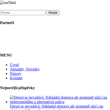
Vyhledávání
Partneři
MENU
Úvod
Aktuality, Novinky
Názory
Kontakt
Nejnovější příspěvky
Diesel se nevzdává. Nákladní doprava ale postupně sází i na