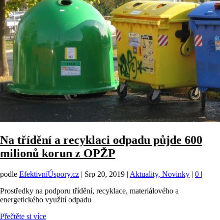
Na třídění a recyklaci odpadu půjde 600
milionů korun z OPŽP
podle
EfektivníÚspory.cz
|
Srp 20, 2019
|
Aktuality, Novinky
|
0
|
Prostředky na podporu třídění, recyklace, materiálového a
energetického využití odpadu
Přečtěte si více