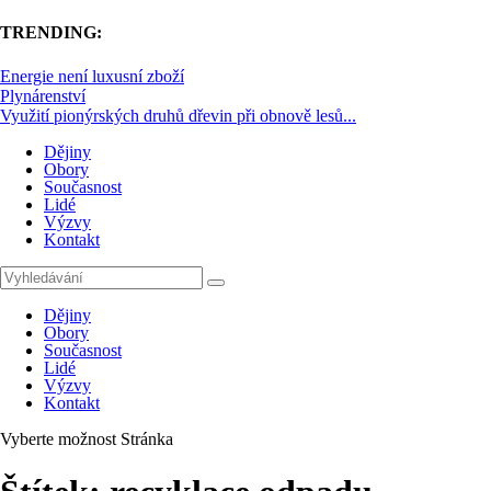
TRENDING:
Energie není luxusní zboží
Plynárenství
Využití pionýrských druhů dřevin při obnově lesů...
Dějiny
Obory
Současnost
Lidé
Výzvy
Kontakt
Dějiny
Obory
Současnost
Lidé
Výzvy
Kontakt
Vyberte možnost Stránka