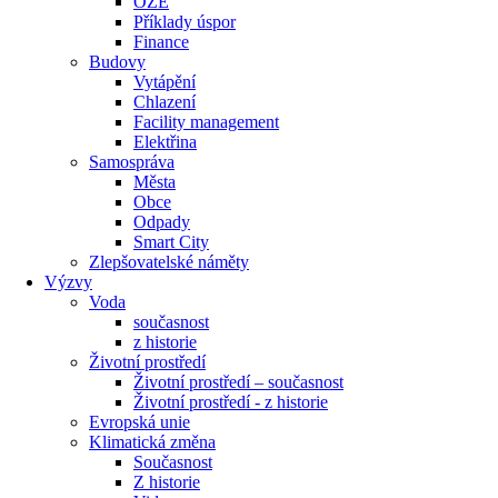
OZE
Příklady úspor
Finance
Budovy
Vytápění
Chlazení
Facility management
Elektřina
Samospráva
Města
Obce
Odpady
Smart City
Zlepšovatelské náměty
Výzvy
Voda
současnost
z historie
Životní prostředí
Životní prostředí – současnost
Životní prostředí ​- z historie
Evropská unie
Klimatická změna
Současnost
Z historie