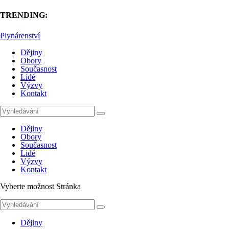
TRENDING:
Plynárenství
Dějiny
Obory
Současnost
Lidé
Výzvy
Kontakt
Dějiny
Obory
Současnost
Lidé
Výzvy
Kontakt
Vyberte možnost Stránka
Dějiny