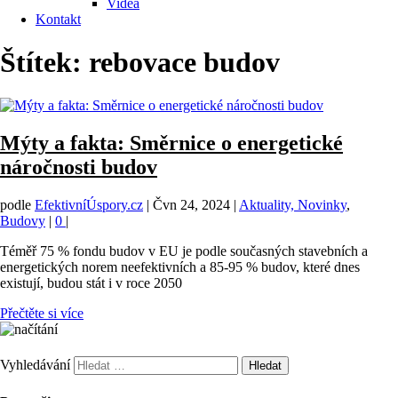
Videa
Kontakt
Štítek:
rebovace budov
Mýty a fakta: Směrnice o energetické
náročnosti budov
podle
EfektivníÚspory.cz
|
Čvn 24, 2024
|
Aktuality, Novinky
,
Budovy
|
0
|
Téměř 75 % fondu budov v EU je podle současných stavebních a
energetických norem neefektivních a 85-95 % budov, které dnes
existují, budou stát i v roce 2050
Přečtěte si více
Vyhledávání