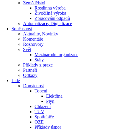
Zemědělství
Rostlinná výroba
Živočišná výroba
Zpracování odpadů
Automatizace, Digitalizace
Současnost
Aktuality, Novinky
Komentáře
Rozhovory
Svět
Mezinárodní organizace
Státy
Příklady z praxe
Partneři
Odkazy
Lidé
Domácnost
Topení
Elektřina
Plyn
Chlazení
TUV
Spotřebiče
OZE
Příklady úspor