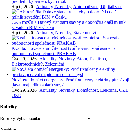
přehledu kybernetických rizik
Srp 6, 2026
|
Aktuality, Novinky
,
Automatizace, Digitalizace
ČAS rozšířila Datový standard stavby a dokončila další milník
zavádění BIM v Česku
Srp 6, 2026
|
Aktuality, Novinky
,
Stavebnictví
Kvalita, inovace a udržitelnost tvoří rovnici současnosti a
budoucnosti společnosti PRAKAB
Čvc 29, 2026
|
Aktuality, Novinky
,
Atom
,
Elektřina
,
Elektrotechnický
,
Železniční
Nová éra domácí energetiky: Proč fixní ceny elektřiny přestávají
dávat majitelům solárů smysl
Čvc 29, 2026
|
Aktuality, Novinky
,
Domácnost
,
Elektřina
,
OZE
,
OZE
Rubriky
Rubriky
Archivy