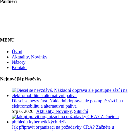
Partneři
MENU
Úvod
Aktuality, Novinky
Názory
Kontakt
Nejnovější příspěvky
Diesel se nevzdává. Nákladní doprava ale postupně sází i na
elektromobilitu a alternativní paliva
Srp 6, 2026
|
Aktuality, Novinky
,
Silniční
Jak připravit organizaci na požadavky CRA? Začněte u