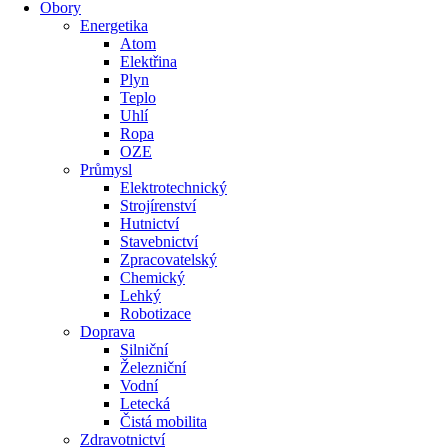
Obory
Energetika
Atom
Elektřina
Plyn
Teplo
Uhlí
Ropa
OZE
Průmysl
Elektrotechnický
Strojírenství
Hutnictví
Stavebnictví
Zpracovatelský
Chemický
Lehký
Robotizace
Doprava
Silniční
Železniční
Vodní
Letecká
Čistá mobilita
Zdravotnictví