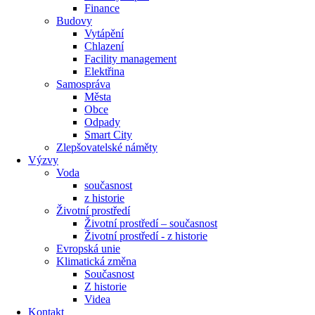
Finance
Budovy
Vytápění
Chlazení
Facility management
Elektřina
Samospráva
Města
Obce
Odpady
Smart City
Zlepšovatelské náměty
Výzvy
Voda
současnost
z historie
Životní prostředí
Životní prostředí – současnost
Životní prostředí ​- z historie
Evropská unie
Klimatická změna
Současnost
Z historie
Videa
Kontakt