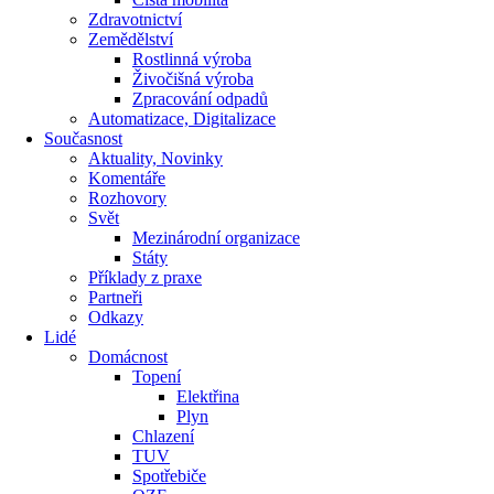
Zdravotnictví
Zemědělství
Rostlinná výroba
Živočišná výroba
Zpracování odpadů
Automatizace, Digitalizace
Současnost
Aktuality, Novinky
Komentáře
Rozhovory
Svět
Mezinárodní organizace
Státy
Příklady z praxe
Partneři
Odkazy
Lidé
Domácnost
Topení
Elektřina
Plyn
Chlazení
TUV
Spotřebiče