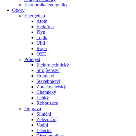
Ekonomika energetiky
Obory
Energetika
Atom
Elektřina
Plyn
Teplo
Uhlí
Ropa
OZE
Průmysl
Elektrotechnický
Strojírenství
Hutnictví
Stavebnictví
Zpracovatelský
Chemický
Lehký
Robotizace
Doprava
Silniční
Železniční
Vodní
Letecká
Čistá mobilita