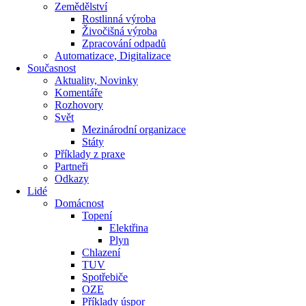
Zemědělství
Rostlinná výroba
Živočišná výroba
Zpracování odpadů
Automatizace, Digitalizace
Současnost
Aktuality, Novinky
Komentáře
Rozhovory
Svět
Mezinárodní organizace
Státy
Příklady z praxe
Partneři
Odkazy
Lidé
Domácnost
Topení
Elektřina
Plyn
Chlazení
TUV
Spotřebiče
OZE
Příklady úspor