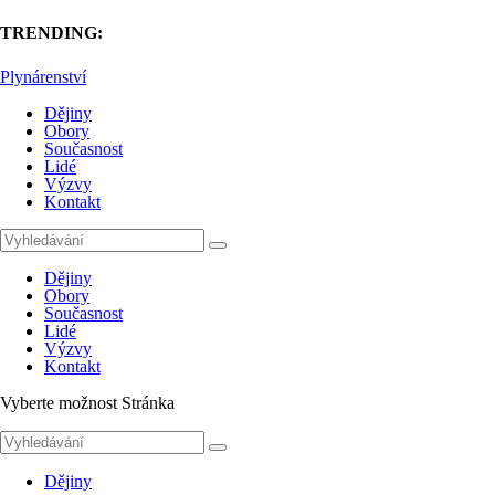
TRENDING:
Plynárenství
Dějiny
Obory
Současnost
Lidé
Výzvy
Kontakt
Dějiny
Obory
Současnost
Lidé
Výzvy
Kontakt
Vyberte možnost Stránka
Dějiny