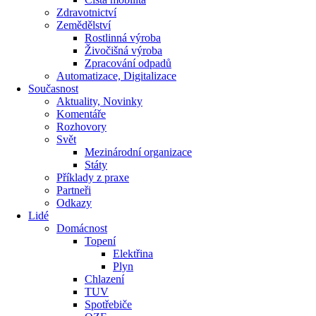
Zdravotnictví
Zemědělství
Rostlinná výroba
Živočišná výroba
Zpracování odpadů
Automatizace, Digitalizace
Současnost
Aktuality, Novinky
Komentáře
Rozhovory
Svět
Mezinárodní organizace
Státy
Příklady z praxe
Partneři
Odkazy
Lidé
Domácnost
Topení
Elektřina
Plyn
Chlazení
TUV
Spotřebiče