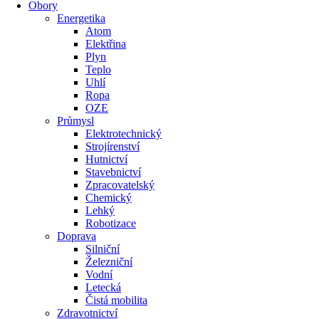
Obory
Energetika
Atom
Elektřina
Plyn
Teplo
Uhlí
Ropa
OZE
Průmysl
Elektrotechnický
Strojírenství
Hutnictví
Stavebnictví
Zpracovatelský
Chemický
Lehký
Robotizace
Doprava
Silniční
Železniční
Vodní
Letecká
Čistá mobilita
Zdravotnictví