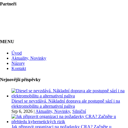
Partneři
MENU
Úvod
Aktuality, Novinky
Názory
Kontakt
Nejnovější příspěvky
Diesel se nevzdává. Nákladní doprava ale postupně sází i na
elektromobilitu a alternativní paliva
Srp 6, 2026
|
Aktuality, Novinky
,
Silniční
Jak připravit organizaci na požadavky CRA? Začněte u