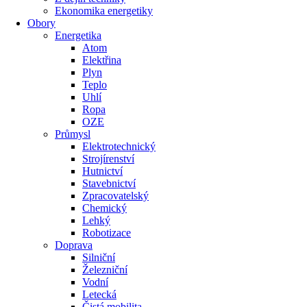
Ekonomika energetiky
Obory
Energetika
Atom
Elektřina
Plyn
Teplo
Uhlí
Ropa
OZE
Průmysl
Elektrotechnický
Strojírenství
Hutnictví
Stavebnictví
Zpracovatelský
Chemický
Lehký
Robotizace
Doprava
Silniční
Železniční
Vodní
Letecká
Čistá mobilita