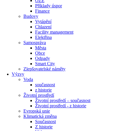
OZE
Příklady úspor
Finance
Budovy
Vytápění
Chlazení
Facility management
Elektřina
Samospráva
Města
Obce
Odpady
Smart City
Zlepšovatelské náměty
Výzvy
Voda
současnost
z historie
Životní prostředí
Životní prostředí – současnost
Životní prostředí ​- z historie
Evropská unie
Klimatická změna
Současnost
Z historie