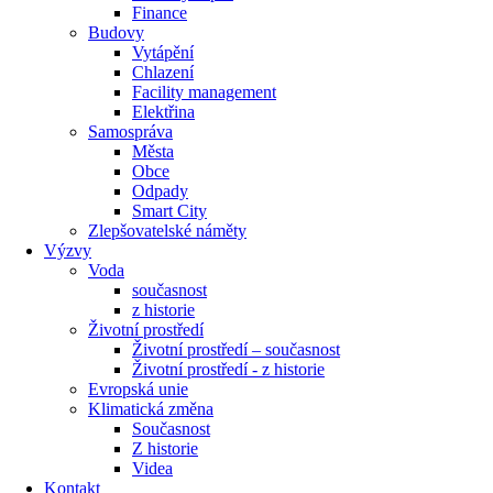
Finance
Budovy
Vytápění
Chlazení
Facility management
Elektřina
Samospráva
Města
Obce
Odpady
Smart City
Zlepšovatelské náměty
Výzvy
Voda
současnost
z historie
Životní prostředí
Životní prostředí – současnost
Životní prostředí ​- z historie
Evropská unie
Klimatická změna
Současnost
Z historie
Videa
Kontakt