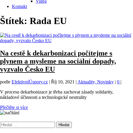
Videa
Kontakt
Štítek:
Rada EU
Na cestě k dekarbonizaci počítejme s
plynem a mysleme na sociální dopady,
vyzvalo Česko EU
podle
EfektivníÚspory.cz
|
Říj 10, 2021
|
Aktuality, Novinky
|
0
|
V procesu dekarbonizace je třeba zachovat zásady solidarity,
nákladové účinnosti a technologické neutrality
Přečtěte si více
Vyhledávání