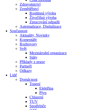
Zdravotnictví
Zemědělství
Rostlinná výroba
Živočišná výroba
Zpracování odpadů
Automatizace, Digitalizace
Současnost
Aktuality, Novinky
Komentáře
Rozhovory
Svět
Mezinárodní organizace
Státy
Příklady z praxe
Partneři
Odkazy
Lidé
Domácnost
Topení
Elektřina
Plyn
Chlazení
TUV
Spotřebiče