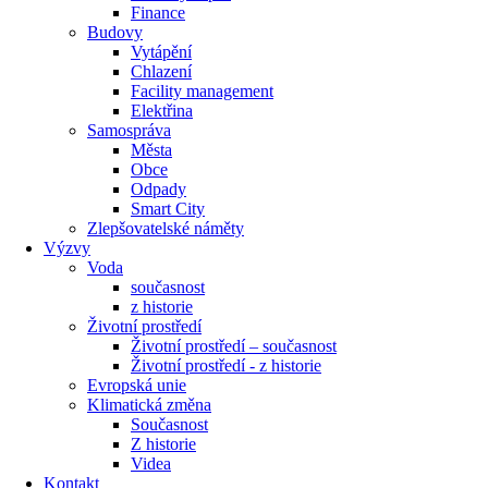
Finance
Budovy
Vytápění
Chlazení
Facility management
Elektřina
Samospráva
Města
Obce
Odpady
Smart City
Zlepšovatelské náměty
Výzvy
Voda
současnost
z historie
Životní prostředí
Životní prostředí – současnost
Životní prostředí ​- z historie
Evropská unie
Klimatická změna
Současnost
Z historie
Videa
Kontakt