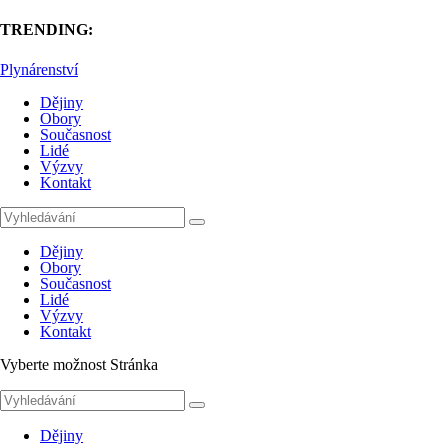
TRENDING:
Plynárenství
Dějiny
Obory
Současnost
Lidé
Výzvy
Kontakt
Dějiny
Obory
Současnost
Lidé
Výzvy
Kontakt
Vyberte možnost Stránka
Dějiny