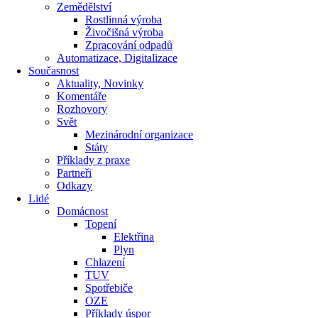
Zemědělství
Rostlinná výroba
Živočišná výroba
Zpracování odpadů
Automatizace, Digitalizace
Současnost
Aktuality, Novinky
Komentáře
Rozhovory
Svět
Mezinárodní organizace
Státy
Příklady z praxe
Partneři
Odkazy
Lidé
Domácnost
Topení
Elektřina
Plyn
Chlazení
TUV
Spotřebiče
OZE
Příklady úspor