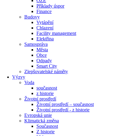
OZE
Příklady úspor
Finance
Budovy
Vytápění
Chlazení
Facility management
Elektřina
Samospráva
Města
Obce
Odpady
Smart City
Zlepšovatelské náměty
Výzvy
Voda
současnost
z historie
Životní prostředí
Životní prostředí – současnost
Životní prostředí ​- z historie
Evropská unie
Klimatická změna
Současnost
Z historie