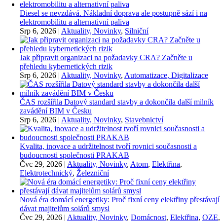
Diesel se nevzdává. Nákladní doprava ale postupně sází i na
elektromobilitu a alternativní paliva
Srp 6, 2026
|
Aktuality, Novinky
,
Silniční
Jak připravit organizaci na požadavky CRA? Začněte u
přehledu kybernetických rizik
Srp 6, 2026
|
Aktuality, Novinky
,
Automatizace, Digitalizace
ČAS rozšířila Datový standard stavby a dokončila další milník
zavádění BIM v Česku
Srp 6, 2026
|
Aktuality, Novinky
,
Stavebnictví
Kvalita, inovace a udržitelnost tvoří rovnici současnosti a
budoucnosti společnosti PRAKAB
Čvc 29, 2026
|
Aktuality, Novinky
,
Atom
,
Elektřina
,
Elektrotechnický
,
Železniční
Nová éra domácí energetiky: Proč fixní ceny elektřiny přestávají
dávat majitelům solárů smysl
Čvc 29, 2026
|
Aktuality, Novinky
,
Domácnost
,
Elektřina
,
OZE
,