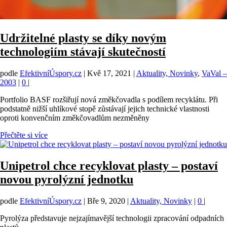
Udržitelné plasty se díky novým
technologiím stávají skutečností
podle
EfektivníÚspory.cz
|
Kvě 17, 2021
|
Aktuality, Novinky
,
VaVal –
2003
|
0
|
Portfolio BASF rozšiřují nová změkčovadla s podílem recyklátu. Při
podstatně nižší uhlíkové stopě zůstávají jejich technické vlastnosti
oproti konvenčním změkčovadlům nezměněny
Přečtěte si více
Unipetrol chce recyklovat plasty – postaví
novou pyrolýzní jednotku
podle
EfektivníÚspory.cz
|
Bře 9, 2020
|
Aktuality, Novinky
|
0
|
Pyrolýza představuje nejzajímavější technologii zpracování odpadních