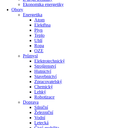
Ekonomika energetiky
Obory
Energetika
Atom
Elektřina
Plyn
Teplo
Uhlí
Ropa
OZE
Průmysl
Elektrotechnický
Strojírenství
Hutnictví
Stavebnictví
Zpracovatelský
Chemický
Lehký
Robotizace
Doprava
Silniční
Železniční
Vodní
Letecká
Čistá mobilita