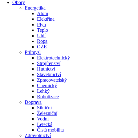
Obory
Energetika
Atom
Elektřina
Plyn
Teplo
Uhlí
Ropa
OZE
Průmysl
Elektrotechnický
Strojírenství
Hutnictví
Stavebnictví
Zpracovatelský
Chemický
Lehký
Robotizace
Doprava
Silniční
Železniční
Vodní
Letecká
Čistá mobilita
Zdravotnictví