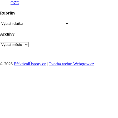
OZE
Rubriky
Rubriky
Archivy
Archivy
© 2026
EfektivníÚspory.cz
|
Tvorba webu: Webgrow.cz