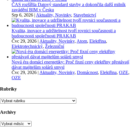
ČAS rozšířila Datový standard stavby a dokončila další milník
zavádění BIM v Česku
Srp 6, 2026
|
Aktuality, Novinky
,
Stavebnictví
Kvalita, inovace a udržitelnost tvoří rovnici současnosti a
budoucnosti společnosti PRAKAB
Čvc 29, 2026
|
Aktuality, Novinky
,
Atom
,
Elektřina
,
Elektrotechnický
,
Železniční
Nová éra domácí energetiky: Proč fixní ceny elektřiny přestávají
dávat majitelům solárů smysl
Čvc 29, 2026
|
Aktuality, Novinky
,
Domácnost
,
Elektřina
,
OZE
,
OZE
Rubriky
Rubriky
Archivy
Archivy