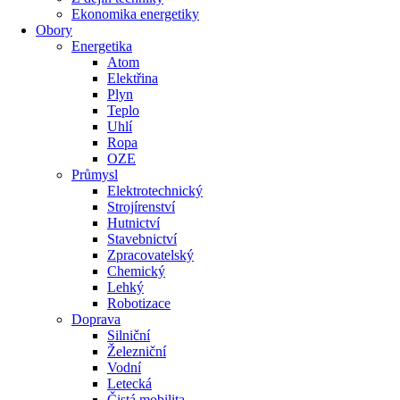
Ekonomika energetiky
Obory
Energetika
Atom
Elektřina
Plyn
Teplo
Uhlí
Ropa
OZE
Průmysl
Elektrotechnický
Strojírenství
Hutnictví
Stavebnictví
Zpracovatelský
Chemický
Lehký
Robotizace
Doprava
Silniční
Železniční
Vodní
Letecká
Čistá mobilita