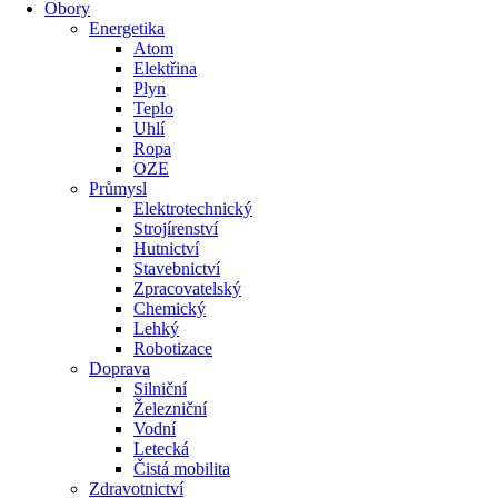
Obory
Energetika
Atom
Elektřina
Plyn
Teplo
Uhlí
Ropa
OZE
Průmysl
Elektrotechnický
Strojírenství
Hutnictví
Stavebnictví
Zpracovatelský
Chemický
Lehký
Robotizace
Doprava
Silniční
Železniční
Vodní
Letecká
Čistá mobilita
Zdravotnictví