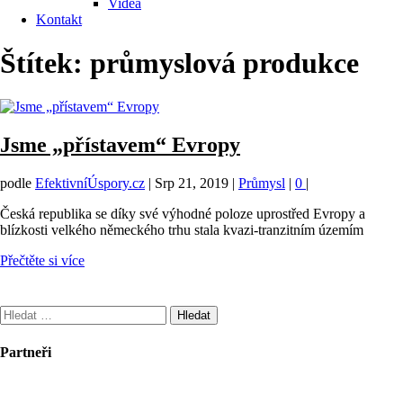
Videa
Kontakt
Štítek:
průmyslová produkce
Jsme „přístavem“ Evropy
podle
EfektivníÚspory.cz
|
Srp 21, 2019
|
Průmysl
|
0
|
Česká republika se díky své výhodné poloze uprostřed Evropy a
blízkosti velkého německého trhu stala kvazi-tranzitním územím
Přečtěte si více
Vyhledávání
Partneři