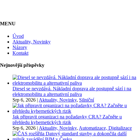
MENU
Úvod
Aktuality, Novinky
Názory
Kontakt
Nejnovější příspěvky
Diesel se nevzdává. Nákladní doprava ale postupně sází i na
elektromobilitu a alternativní paliva
Srp 6, 2026
|
Aktuality, Novinky
,
Silniční
Jak připravit organizaci na požadavky CRA? Začněte u
přehledu kybernetických rizik
Srp 6, 2026
|
Aktuality, Novinky
,
Automatizace, Digitalizace