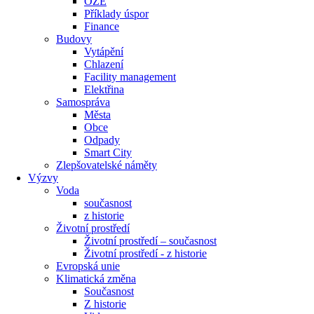
OZE
Příklady úspor
Finance
Budovy
Vytápění
Chlazení
Facility management
Elektřina
Samospráva
Města
Obce
Odpady
Smart City
Zlepšovatelské náměty
Výzvy
Voda
současnost
z historie
Životní prostředí
Životní prostředí – současnost
Životní prostředí ​- z historie
Evropská unie
Klimatická změna
Současnost
Z historie