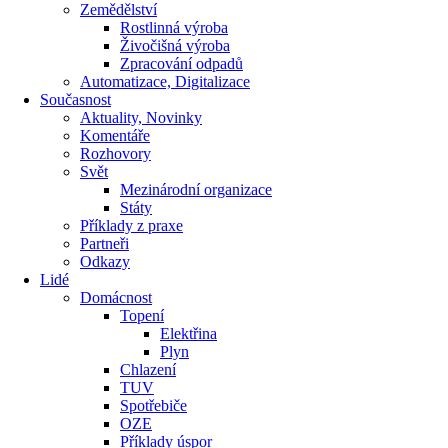
Zemědělství
Rostlinná výroba
Živočišná výroba
Zpracování odpadů
Automatizace, Digitalizace
Současnost
Aktuality, Novinky
Komentáře
Rozhovory
Svět
Mezinárodní organizace
Státy
Příklady z praxe
Partneři
Odkazy
Lidé
Domácnost
Topení
Elektřina
Plyn
Chlazení
TUV
Spotřebiče
OZE
Příklady úspor