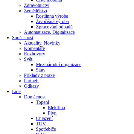
Zdravotnictví
Zemědělství
Rostlinná výroba
Živočišná výroba
Zpracování odpadů
Automatizace, Digitalizace
Současnost
Aktuality, Novinky
Komentáře
Rozhovory
Svět
Mezinárodní organizace
Státy
Příklady z praxe
Partneři
Odkazy
Lidé
Domácnost
Topení
Elektřina
Plyn
Chlazení
TUV
Spotřebiče