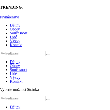
TRENDING:
Plynárenství
Dějiny
Obory
Současnost
Lidé
Výzvy
Kontakt
Dějiny
Obory
Současnost
Lidé
Výzvy
Kontakt
Vyberte možnost Stránka
Dějiny