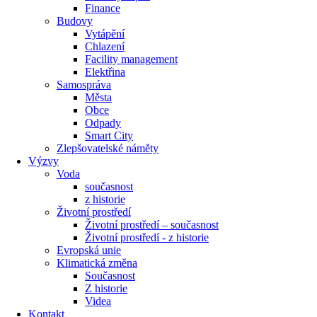
Finance
Budovy
Vytápění
Chlazení
Facility management
Elektřina
Samospráva
Města
Obce
Odpady
Smart City
Zlepšovatelské náměty
Výzvy
Voda
současnost
z historie
Životní prostředí
Životní prostředí – současnost
Životní prostředí ​- z historie
Evropská unie
Klimatická změna
Současnost
Z historie
Videa
Kontakt