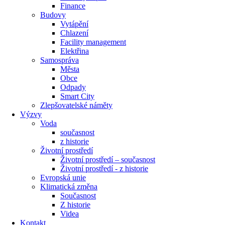
Finance
Budovy
Vytápění
Chlazení
Facility management
Elektřina
Samospráva
Města
Obce
Odpady
Smart City
Zlepšovatelské náměty
Výzvy
Voda
současnost
z historie
Životní prostředí
Životní prostředí – současnost
Životní prostředí ​- z historie
Evropská unie
Klimatická změna
Současnost
Z historie
Videa
Kontakt