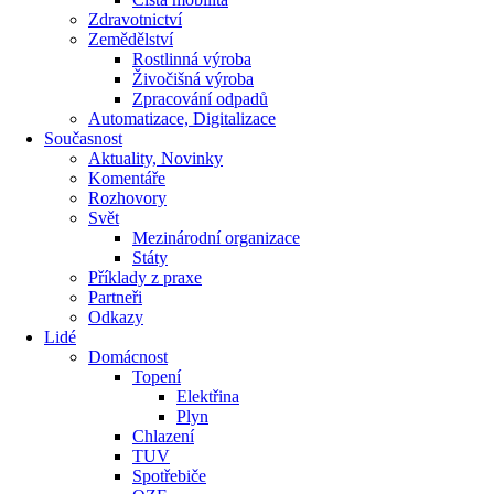
Zdravotnictví
Zemědělství
Rostlinná výroba
Živočišná výroba
Zpracování odpadů
Automatizace, Digitalizace
Současnost
Aktuality, Novinky
Komentáře
Rozhovory
Svět
Mezinárodní organizace
Státy
Příklady z praxe
Partneři
Odkazy
Lidé
Domácnost
Topení
Elektřina
Plyn
Chlazení
TUV
Spotřebiče