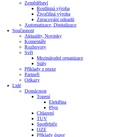
Zemědělství
Rostlinná výroba
Živočišná výroba
Zpracování odpadů
Automatizace, Digitalizace
Současnost
Aktuality, Novinky
Komentáře
Rozhovory
Svět
Mezinárodní organizace
Státy
Příklady z praxe
Partneři
Odkazy
Lidé
Domácnost
Topení
Elektřina
Plyn
Chlazení
TUV
Spotřebiče
OZE
Příklady úspor