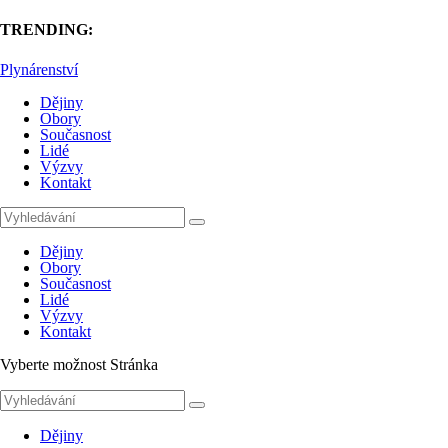
TRENDING:
Plynárenství
Dějiny
Obory
Současnost
Lidé
Výzvy
Kontakt
Dějiny
Obory
Současnost
Lidé
Výzvy
Kontakt
Vyberte možnost Stránka
Dějiny