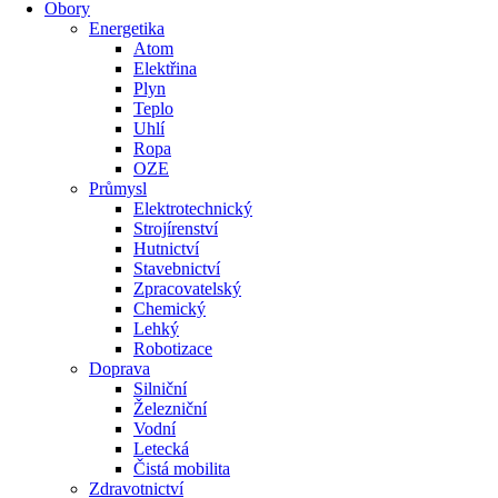
Obory
Energetika
Atom
Elektřina
Plyn
Teplo
Uhlí
Ropa
OZE
Průmysl
Elektrotechnický
Strojírenství
Hutnictví
Stavebnictví
Zpracovatelský
Chemický
Lehký
Robotizace
Doprava
Silniční
Železniční
Vodní
Letecká
Čistá mobilita
Zdravotnictví