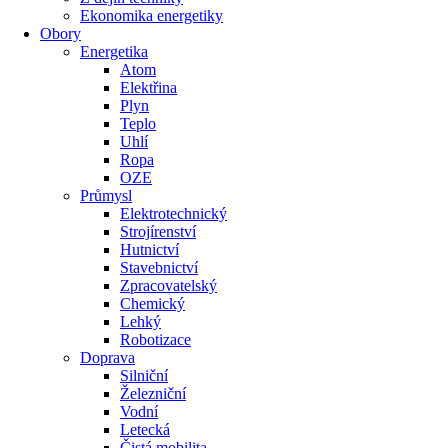
Ekonomika energetiky
Obory
Energetika
Atom
Elektřina
Plyn
Teplo
Uhlí
Ropa
OZE
Průmysl
Elektrotechnický
Strojírenství
Hutnictví
Stavebnictví
Zpracovatelský
Chemický
Lehký
Robotizace
Doprava
Silniční
Železniční
Vodní
Letecká
Čistá mobilita