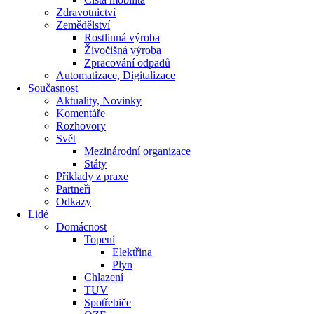
Zdravotnictví
Zemědělství
Rostlinná výroba
Živočišná výroba
Zpracování odpadů
Automatizace, Digitalizace
Současnost
Aktuality, Novinky
Komentáře
Rozhovory
Svět
Mezinárodní organizace
Státy
Příklady z praxe
Partneři
Odkazy
Lidé
Domácnost
Topení
Elektřina
Plyn
Chlazení
TUV
Spotřebiče