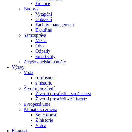
Finance
Budovy
Vytápění
Chlazení
Facility management
Elektřina
Samospráva
Města
Obce
Odpady
Smart City
Zlepšovatelské náměty
Výzvy
Voda
současnost
z historie
Životní prostředí
Životní prostředí – současnost
Životní prostředí ​- z historie
Evropská unie
Klimatická změna
Současnost
Z historie
Videa
Kontakt