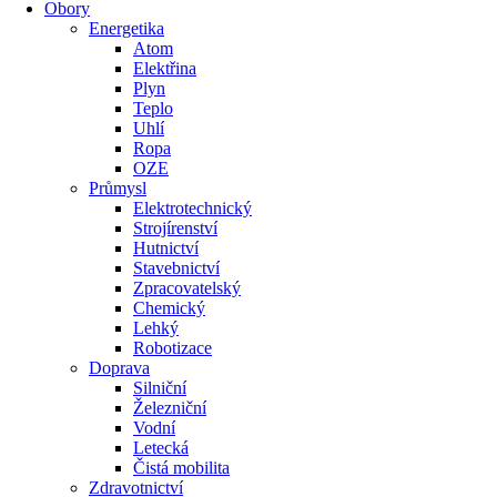
Obory
Energetika
Atom
Elektřina
Plyn
Teplo
Uhlí
Ropa
OZE
Průmysl
Elektrotechnický
Strojírenství
Hutnictví
Stavebnictví
Zpracovatelský
Chemický
Lehký
Robotizace
Doprava
Silniční
Železniční
Vodní
Letecká
Čistá mobilita
Zdravotnictví