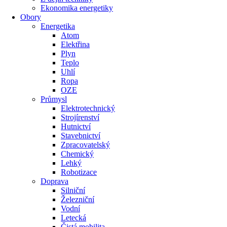
Ekonomika energetiky
Obory
Energetika
Atom
Elektřina
Plyn
Teplo
Uhlí
Ropa
OZE
Průmysl
Elektrotechnický
Strojírenství
Hutnictví
Stavebnictví
Zpracovatelský
Chemický
Lehký
Robotizace
Doprava
Silniční
Železniční
Vodní
Letecká
Čistá mobilita