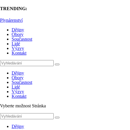
TRENDING:
Plynárenství
Dějiny
Obory
Současnost
Lidé
Výzvy
Kontakt
Dějiny
Obory
Současnost
Lidé
Výzvy
Kontakt
Vyberte možnost Stránka
Dějiny