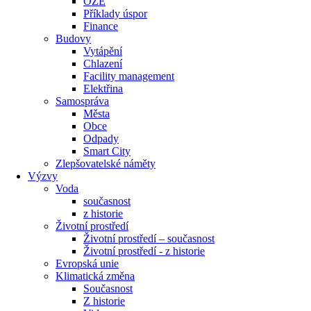
OZE
Příklady úspor
Finance
Budovy
Vytápění
Chlazení
Facility management
Elektřina
Samospráva
Města
Obce
Odpady
Smart City
Zlepšovatelské náměty
Výzvy
Voda
současnost
z historie
Životní prostředí
Životní prostředí – současnost
Životní prostředí ​- z historie
Evropská unie
Klimatická změna
Současnost
Z historie