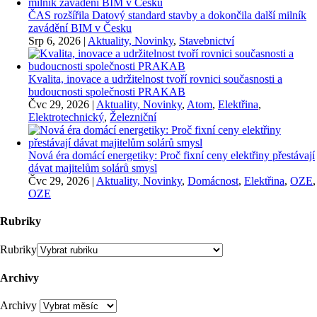
ČAS rozšířila Datový standard stavby a dokončila další milník
zavádění BIM v Česku
Srp 6, 2026
|
Aktuality, Novinky
,
Stavebnictví
Kvalita, inovace a udržitelnost tvoří rovnici současnosti a
budoucnosti společnosti PRAKAB
Čvc 29, 2026
|
Aktuality, Novinky
,
Atom
,
Elektřina
,
Elektrotechnický
,
Železniční
Nová éra domácí energetiky: Proč fixní ceny elektřiny přestávají
dávat majitelům solárů smysl
Čvc 29, 2026
|
Aktuality, Novinky
,
Domácnost
,
Elektřina
,
OZE
,
OZE
Rubriky
Rubriky
Archivy
Archivy