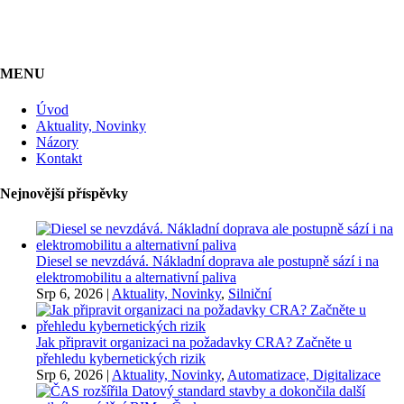
MENU
Úvod
Aktuality, Novinky
Názory
Kontakt
Nejnovější příspěvky
Diesel se nevzdává. Nákladní doprava ale postupně sází i na
elektromobilitu a alternativní paliva
Srp 6, 2026
|
Aktuality, Novinky
,
Silniční
Jak připravit organizaci na požadavky CRA? Začněte u
přehledu kybernetických rizik
Srp 6, 2026
|
Aktuality, Novinky
,
Automatizace, Digitalizace