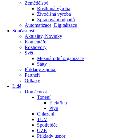
Zemědělství
Rostlinná výroba
Živočišná výroba
Zpracování odpadů
Automatizace, Digitalizace
Současnost
Aktuality, Novinky
Komentáře
Rozhovory
Svět
Mezinárodní organizace
Státy
Příklady z praxe
Partneři
Odkazy
Lidé
Domácnost
Topení
Elektřina
Plyn
Chlazení
TUV
Spotřebiče
OZE
Příklady úspor