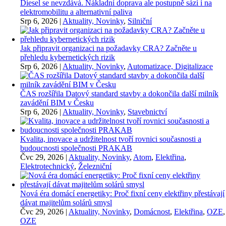
Diesel se nevzdává. Nákladní doprava ale postupně sází i na
elektromobilitu a alternativní paliva
Srp 6, 2026
|
Aktuality, Novinky
,
Silniční
Jak připravit organizaci na požadavky CRA? Začněte u
přehledu kybernetických rizik
Srp 6, 2026
|
Aktuality, Novinky
,
Automatizace, Digitalizace
ČAS rozšířila Datový standard stavby a dokončila další milník
zavádění BIM v Česku
Srp 6, 2026
|
Aktuality, Novinky
,
Stavebnictví
Kvalita, inovace a udržitelnost tvoří rovnici současnosti a
budoucnosti společnosti PRAKAB
Čvc 29, 2026
|
Aktuality, Novinky
,
Atom
,
Elektřina
,
Elektrotechnický
,
Železniční
Nová éra domácí energetiky: Proč fixní ceny elektřiny přestávají
dávat majitelům solárů smysl
Čvc 29, 2026
|
Aktuality, Novinky
,
Domácnost
,
Elektřina
,
OZE
,
OZE