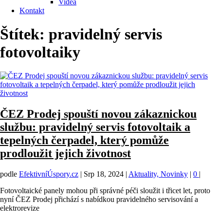
Videa
Kontakt
Štítek:
pravidelný servis
fotovoltaiky
ČEZ Prodej spouští novou zákaznickou
službu: pravidelný servis fotovoltaik a
tepelných čerpadel, který pomůže
prodloužit jejich životnost
podle
EfektivníÚspory.cz
|
Srp 18, 2024
|
Aktuality, Novinky
|
0
|
Fotovoltaické panely mohou při správné péči sloužit i třicet let, proto
nyní ČEZ Prodej přichází s nabídkou pravidelného servisování a
elektrorevize