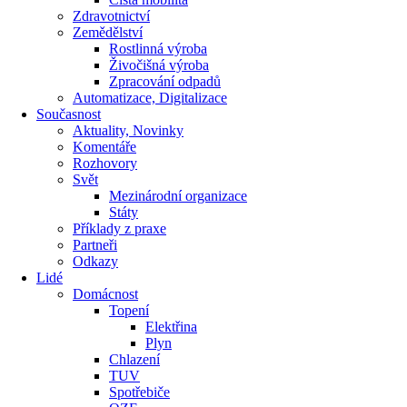
Zdravotnictví
Zemědělství
Rostlinná výroba
Živočišná výroba
Zpracování odpadů
Automatizace, Digitalizace
Současnost
Aktuality, Novinky
Komentáře
Rozhovory
Svět
Mezinárodní organizace
Státy
Příklady z praxe
Partneři
Odkazy
Lidé
Domácnost
Topení
Elektřina
Plyn
Chlazení
TUV
Spotřebiče