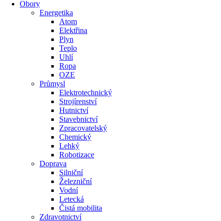
Obory
Energetika
Atom
Elektřina
Plyn
Teplo
Uhlí
Ropa
OZE
Průmysl
Elektrotechnický
Strojírenství
Hutnictví
Stavebnictví
Zpracovatelský
Chemický
Lehký
Robotizace
Doprava
Silniční
Železniční
Vodní
Letecká
Čistá mobilita
Zdravotnictví