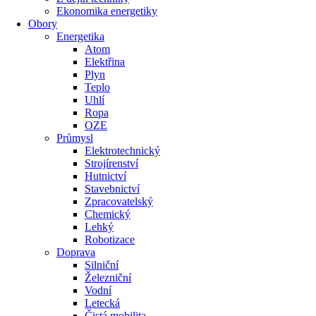
Ekonomika energetiky
Obory
Energetika
Atom
Elektřina
Plyn
Teplo
Uhlí
Ropa
OZE
Průmysl
Elektrotechnický
Strojírenství
Hutnictví
Stavebnictví
Zpracovatelský
Chemický
Lehký
Robotizace
Doprava
Silniční
Železniční
Vodní
Letecká
Čistá mobilita