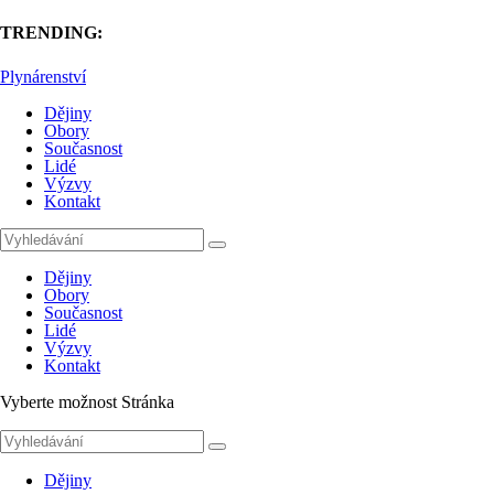
TRENDING:
Plynárenství
Dějiny
Obory
Současnost
Lidé
Výzvy
Kontakt
Dějiny
Obory
Současnost
Lidé
Výzvy
Kontakt
Vyberte možnost Stránka
Dějiny