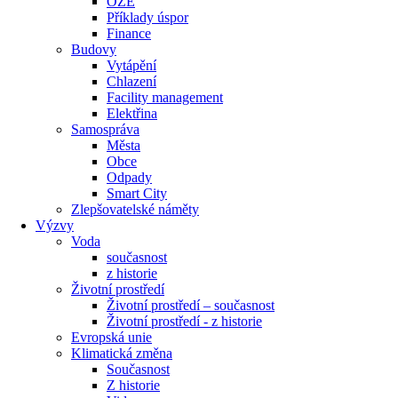
OZE
Příklady úspor
Finance
Budovy
Vytápění
Chlazení
Facility management
Elektřina
Samospráva
Města
Obce
Odpady
Smart City
Zlepšovatelské náměty
Výzvy
Voda
současnost
z historie
Životní prostředí
Životní prostředí – současnost
Životní prostředí ​- z historie
Evropská unie
Klimatická změna
Současnost
Z historie