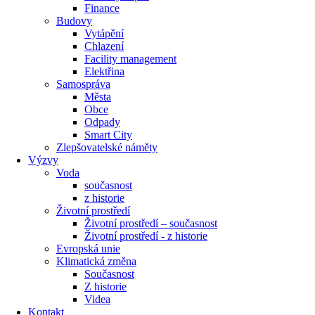
Finance
Budovy
Vytápění
Chlazení
Facility management
Elektřina
Samospráva
Města
Obce
Odpady
Smart City
Zlepšovatelské náměty
Výzvy
Voda
současnost
z historie
Životní prostředí
Životní prostředí – současnost
Životní prostředí ​- z historie
Evropská unie
Klimatická změna
Současnost
Z historie
Videa
Kontakt