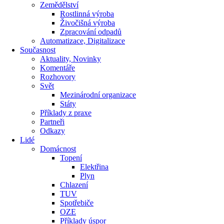
Zemědělství
Rostlinná výroba
Živočišná výroba
Zpracování odpadů
Automatizace, Digitalizace
Současnost
Aktuality, Novinky
Komentáře
Rozhovory
Svět
Mezinárodní organizace
Státy
Příklady z praxe
Partneři
Odkazy
Lidé
Domácnost
Topení
Elektřina
Plyn
Chlazení
TUV
Spotřebiče
OZE
Příklady úspor