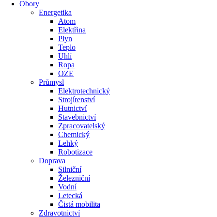
Obory
Energetika
Atom
Elektřina
Plyn
Teplo
Uhlí
Ropa
OZE
Průmysl
Elektrotechnický
Strojírenství
Hutnictví
Stavebnictví
Zpracovatelský
Chemický
Lehký
Robotizace
Doprava
Silniční
Železniční
Vodní
Letecká
Čistá mobilita
Zdravotnictví