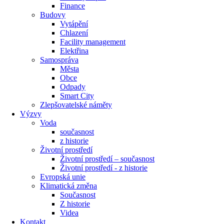
Finance
Budovy
Vytápění
Chlazení
Facility management
Elektřina
Samospráva
Města
Obce
Odpady
Smart City
Zlepšovatelské náměty
Výzvy
Voda
současnost
z historie
Životní prostředí
Životní prostředí – současnost
Životní prostředí ​- z historie
Evropská unie
Klimatická změna
Současnost
Z historie
Videa
Kontakt