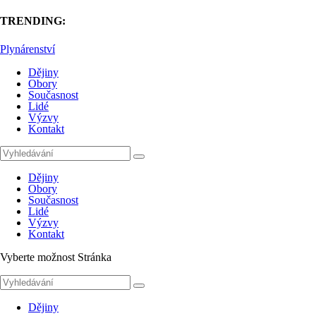
TRENDING:
Plynárenství
Dějiny
Obory
Současnost
Lidé
Výzvy
Kontakt
Dějiny
Obory
Současnost
Lidé
Výzvy
Kontakt
Vyberte možnost Stránka
Dějiny