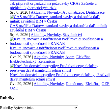
Jak připravit organizaci na požadavky CRA? Začněte u
přehledu kybernetických rizik
Srp 6, 2026
|
Aktuality, Novinky
,
Automatizace, Digitalizace
ČAS rozšířila Datový standard stavby a dokončila další milník
zavádění BIM v Česku
Srp 6, 2026
|
Aktuality, Novinky
,
Stavebnictví
Kvalita, inovace a udržitelnost tvoří rovnici současnosti a
budoucnosti společnosti PRAKAB
Čvc 29, 2026
|
Aktuality, Novinky
,
Atom
,
Elektřina
,
Elektrotechnický
,
Železniční
Nová éra domácí energetiky: Proč fixní ceny elektřiny přestávají
dávat majitelům solárů smysl
Čvc 29, 2026
|
Aktuality, Novinky
,
Domácnost
,
Elektřina
,
OZE
,
OZE
Rubriky
Rubriky