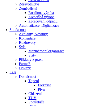
Zdravotnictví
Zemědělství
Rostlinná výroba
Živočišná výroba
Zpracování odpadů
Automatizace, Digitalizace
Současnost
Aktuality, Novinky
Komentáře
Rozhovory
Svět
Mezinárodní organizace
Státy
Příklady z praxe
Partneři
Odkazy
Lidé
Domácnost
Topení
Elektřina
Plyn
Chlazení
TUV
Spotřebiče