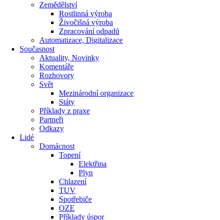
Zemědělství
Rostlinná výroba
Živočišná výroba
Zpracování odpadů
Automatizace, Digitalizace
Současnost
Aktuality, Novinky
Komentáře
Rozhovory
Svět
Mezinárodní organizace
Státy
Příklady z praxe
Partneři
Odkazy
Lidé
Domácnost
Topení
Elektřina
Plyn
Chlazení
TUV
Spotřebiče
OZE
Příklady úspor