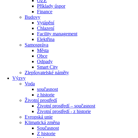
OZE
Příklady úspor
Finance
Budovy
Vytápění
Chlazení
Facility management
Elektřina
Samospráva
Města
Obce
Odpady
Smart City
Zlepšovatelské náměty
Výzvy
Voda
současnost
z historie
Životní prostředí
Životní prostředí – současnost
Životní prostředí ​- z historie
Evropská unie
Klimatická změna
Současnost
Z historie