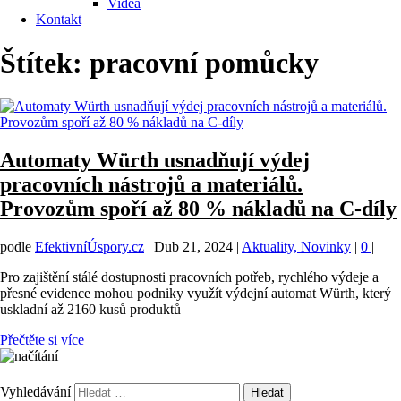
Videa
Kontakt
Štítek:
pracovní pomůcky
Automaty Würth usnadňují výdej
pracovních nástrojů a materiálů.
Provozům spoří až 80 % nákladů na C-díly
podle
EfektivníÚspory.cz
|
Dub 21, 2024
|
Aktuality, Novinky
|
0
|
Pro zajištění stálé dostupnosti pracovních potřeb, rychlého výdeje a
přesné evidence mohou podniky využít výdejní automat Würth, který
uskladní až 2160 kusů produktů
Přečtěte si více
Vyhledávání