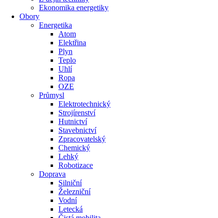
Ekonomika energetiky
Obory
Energetika
Atom
Elektřina
Plyn
Teplo
Uhlí
Ropa
OZE
Průmysl
Elektrotechnický
Strojírenství
Hutnictví
Stavebnictví
Zpracovatelský
Chemický
Lehký
Robotizace
Doprava
Silniční
Železniční
Vodní
Letecká
Čistá mobilita