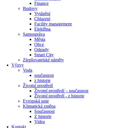
Finance
Budovy
Vytápění
Chlazení
Facility management
Elektřina
Samospráva
Města
Obce
Odpady
Smart City
Zlepšovatelské náměty
Výzvy
Voda
současnost
z historie
Životní prostředí
Životní prostředí – současnost
Životní prostředí ​- z historie
Evropská unie
Klimatická změna
Současnost
Z historie
Videa
Kontakt