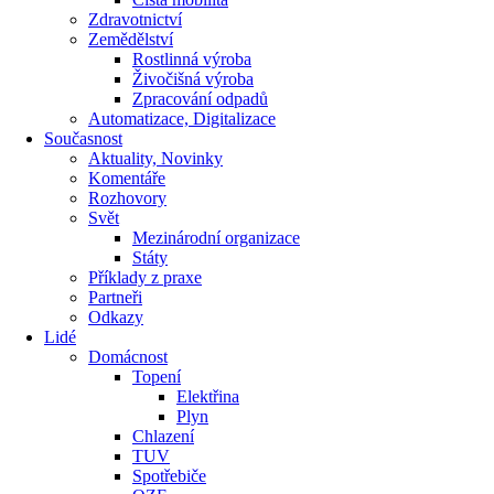
Zdravotnictví
Zemědělství
Rostlinná výroba
Živočišná výroba
Zpracování odpadů
Automatizace, Digitalizace
Současnost
Aktuality, Novinky
Komentáře
Rozhovory
Svět
Mezinárodní organizace
Státy
Příklady z praxe
Partneři
Odkazy
Lidé
Domácnost
Topení
Elektřina
Plyn
Chlazení
TUV
Spotřebiče