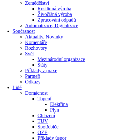
Zemědělství
Rostlinná výroba
Živočišná výroba
Zpracování odpadů
Automatizace, Digitalizace
Současnost
Aktuality, Novinky
Komentáře
Rozhovory
Svět
Mezinárodní organizace
Státy
Příklady z praxe
Partneři
Odkazy
Lidé
Domácnost
Topení
Elektřina
Plyn
Chlazení
TUV
Spotřebiče
OZE
Příklady úspor