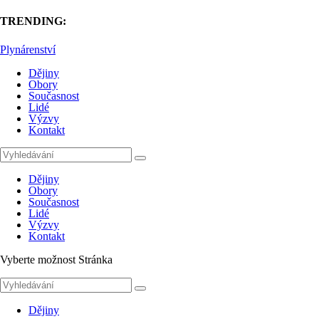
TRENDING:
Plynárenství
Dějiny
Obory
Současnost
Lidé
Výzvy
Kontakt
Dějiny
Obory
Současnost
Lidé
Výzvy
Kontakt
Vyberte možnost Stránka
Dějiny