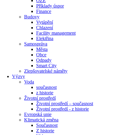
OZE
Příklady úspor
Finance
Budovy
Vytápění
Chlazení
Facility management
Elektřina
Samospráva
Města
Obce
Odpady
Smart City
Zlepšovatelské náměty
Výzvy
Voda
současnost
z historie
Životní prostředí
Životní prostředí – současnost
Životní prostředí ​- z historie
Evropská unie
Klimatická změna
Současnost
Z historie