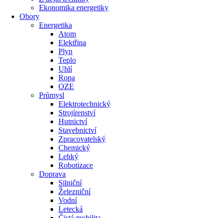
Ekonomika energetiky
Obory
Energetika
Atom
Elektřina
Plyn
Teplo
Uhlí
Ropa
OZE
Průmysl
Elektrotechnický
Strojírenství
Hutnictví
Stavebnictví
Zpracovatelský
Chemický
Lehký
Robotizace
Doprava
Silniční
Železniční
Vodní
Letecká
Čistá mobilita