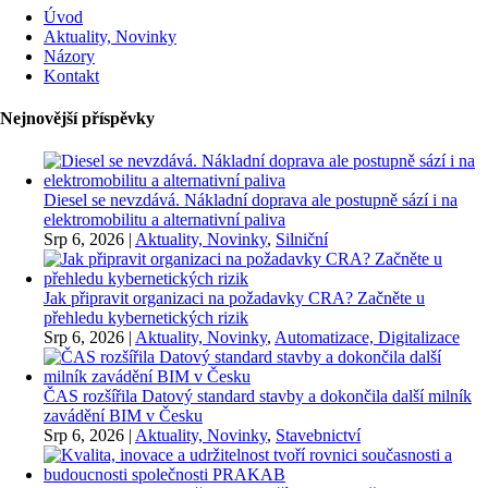
Úvod
Aktuality, Novinky
Názory
Kontakt
Nejnovější příspěvky
Diesel se nevzdává. Nákladní doprava ale postupně sází i na
elektromobilitu a alternativní paliva
Srp 6, 2026
|
Aktuality, Novinky
,
Silniční
Jak připravit organizaci na požadavky CRA? Začněte u
přehledu kybernetických rizik
Srp 6, 2026
|
Aktuality, Novinky
,
Automatizace, Digitalizace
ČAS rozšířila Datový standard stavby a dokončila další milník
zavádění BIM v Česku
Srp 6, 2026
|
Aktuality, Novinky
,
Stavebnictví