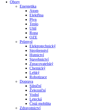
Obory
Energetika
Atom
Elektřina
Plyn
Teplo
Uhlí
Ropa
OZE
Průmysl
Elektrotechnický
Strojírenství
Hutnictví
Stavebnictví
Zpracovatelský
Chemický
Lehký
Robotizace
Doprava
Silniční
Železniční
Vodní
Letecká
Čistá mobilita
Zdravotnictví