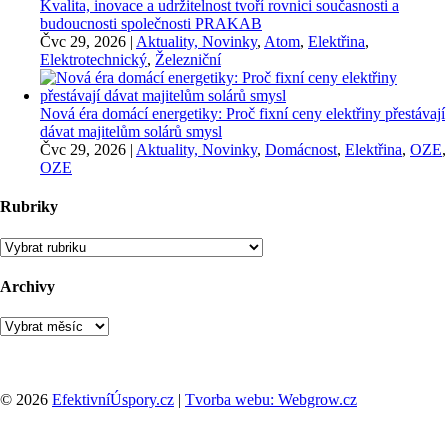
Kvalita, inovace a udržitelnost tvoří rovnici současnosti a
budoucnosti společnosti PRAKAB
Čvc 29, 2026
|
Aktuality, Novinky
,
Atom
,
Elektřina
,
Elektrotechnický
,
Železniční
Nová éra domácí energetiky: Proč fixní ceny elektřiny přestávají
dávat majitelům solárů smysl
Čvc 29, 2026
|
Aktuality, Novinky
,
Domácnost
,
Elektřina
,
OZE
,
OZE
Rubriky
Rubriky
Archivy
Archivy
© 2026
EfektivníÚspory.cz
|
Tvorba webu: Webgrow.cz