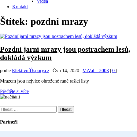
Videa
Kontakt
Štítek:
pozdní mrazy
Pozdní jarní mrazy jsou postrachem lesů,
dokládá výzkum
podle
EfektivníÚspory.cz
|
Čvn 14, 2020
|
VaVal – 2003
|
0
|
Mrazem jsou nejvíce ohrožené raně rašící listy
Přečtěte si více
Vyhledávání
Partneři