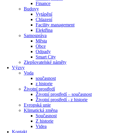
Finance
Budovy
Vytápění
Chlazení
Facility management
Elektřina
Samospráva
Města
Obce
Odpady
Smart City
Zlepšovatelské náměty
Výzvy
Voda
současnost
z historie
Životní prostředí
Životní prostředí – současnost
Životní prostředí ​- z historie
Evropská unie
Klimatická změna
Současnost
Z historie
Videa
Kontakt