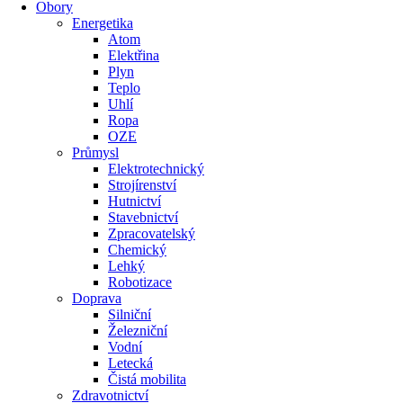
Obory
Energetika
Atom
Elektřina
Plyn
Teplo
Uhlí
Ropa
OZE
Průmysl
Elektrotechnický
Strojírenství
Hutnictví
Stavebnictví
Zpracovatelský
Chemický
Lehký
Robotizace
Doprava
Silniční
Železniční
Vodní
Letecká
Čistá mobilita
Zdravotnictví