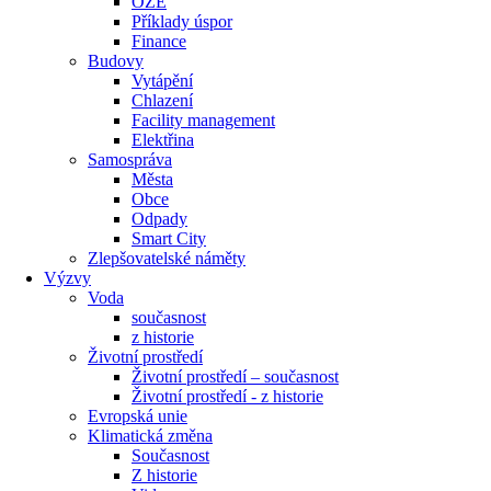
OZE
Příklady úspor
Finance
Budovy
Vytápění
Chlazení
Facility management
Elektřina
Samospráva
Města
Obce
Odpady
Smart City
Zlepšovatelské náměty
Výzvy
Voda
současnost
z historie
Životní prostředí
Životní prostředí – současnost
Životní prostředí ​- z historie
Evropská unie
Klimatická změna
Současnost
Z historie