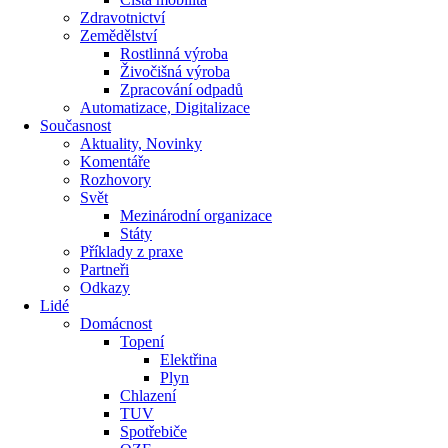
Zdravotnictví
Zemědělství
Rostlinná výroba
Živočišná výroba
Zpracování odpadů
Automatizace, Digitalizace
Současnost
Aktuality, Novinky
Komentáře
Rozhovory
Svět
Mezinárodní organizace
Státy
Příklady z praxe
Partneři
Odkazy
Lidé
Domácnost
Topení
Elektřina
Plyn
Chlazení
TUV
Spotřebiče