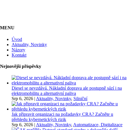
MENU
Úvod
Aktuality, Novinky
Názory
Kontakt
Nejnovější příspěvky
Diesel se nevzdává. Nákladní doprava ale postupně sází i na
elektromobilitu a alternativní paliva
Srp 6, 2026
|
Aktuality, Novinky
,
Silniční
Jak připravit organizaci na požadavky CRA? Začněte u
přehledu kybernetických rizik
Srp 6, 2026
|
Aktuality, Novinky
,
Automatizace, Digitalizace