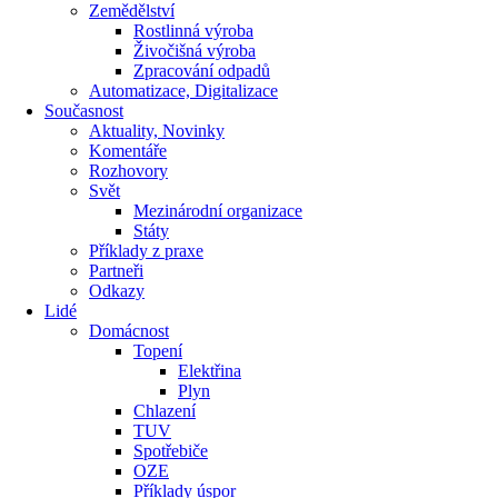
Zemědělství
Rostlinná výroba
Živočišná výroba
Zpracování odpadů
Automatizace, Digitalizace
Současnost
Aktuality, Novinky
Komentáře
Rozhovory
Svět
Mezinárodní organizace
Státy
Příklady z praxe
Partneři
Odkazy
Lidé
Domácnost
Topení
Elektřina
Plyn
Chlazení
TUV
Spotřebiče
OZE
Příklady úspor