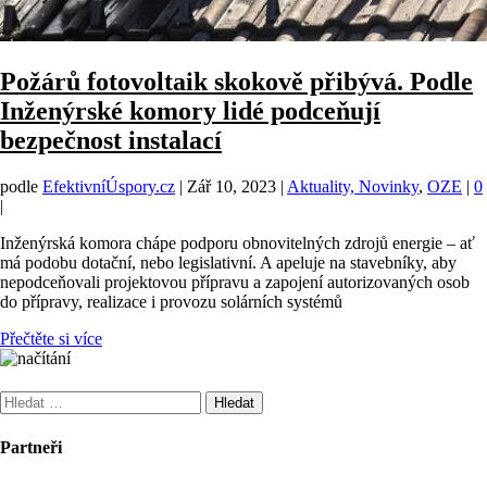
Požárů fotovoltaik skokově přibývá. Podle
Inženýrské komory lidé podceňují
bezpečnost instalací
podle
EfektivníÚspory.cz
|
Zář 10, 2023
|
Aktuality, Novinky
,
OZE
|
0
|
Inženýrská komora chápe podporu obnovitelných zdrojů energie – ať
má podobu dotační, nebo legislativní. A apeluje na stavebníky, aby
nepodceňovali projektovou přípravu a zapojení autorizovaných osob
do přípravy, realizace i provozu solárních systémů
Přečtěte si více
Vyhledávání
Partneři