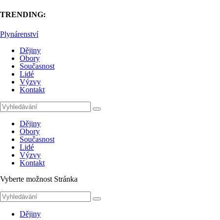
TRENDING:
Plynárenství
Dějiny
Obory
Současnost
Lidé
Výzvy
Kontakt
Dějiny
Obory
Současnost
Lidé
Výzvy
Kontakt
Vyberte možnost Stránka
Dějiny