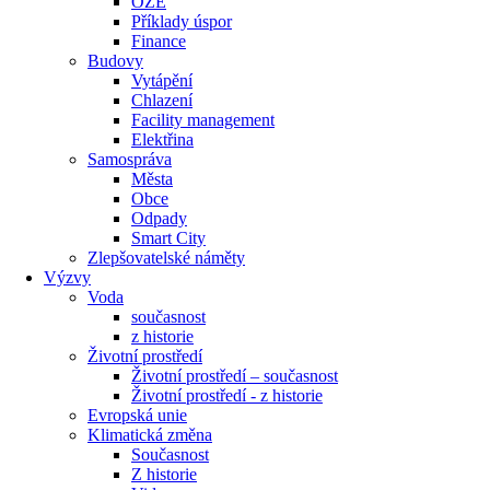
OZE
Příklady úspor
Finance
Budovy
Vytápění
Chlazení
Facility management
Elektřina
Samospráva
Města
Obce
Odpady
Smart City
Zlepšovatelské náměty
Výzvy
Voda
současnost
z historie
Životní prostředí
Životní prostředí – současnost
Životní prostředí ​- z historie
Evropská unie
Klimatická změna
Současnost
Z historie