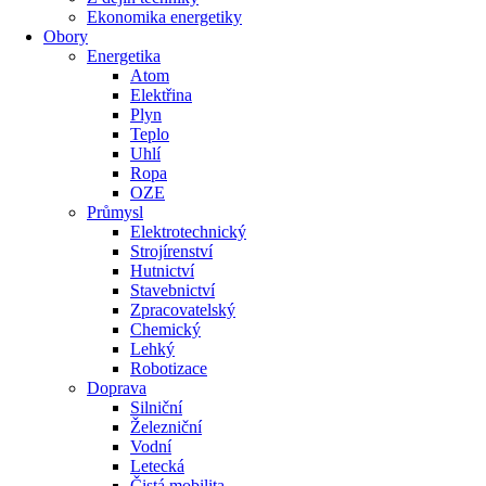
Ekonomika energetiky
Obory
Energetika
Atom
Elektřina
Plyn
Teplo
Uhlí
Ropa
OZE
Průmysl
Elektrotechnický
Strojírenství
Hutnictví
Stavebnictví
Zpracovatelský
Chemický
Lehký
Robotizace
Doprava
Silniční
Železniční
Vodní
Letecká
Čistá mobilita