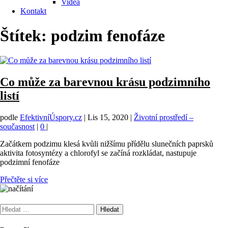
Videa
Kontakt
Štítek:
podzim fenofáze
Co může za barevnou krásu podzimního
listí
podle
EfektivníÚspory.cz
|
Lis 15, 2020
|
Životní prostředí –
současnost
|
0
|
Začátkem podzimu klesá kvůli nižšímu přídělu slunečních paprsků
aktivita fotosyntézy a chlorofyl se začíná rozkládat, nastupuje
podzimní fenofáze
Přečtěte si více
Vyhledávání