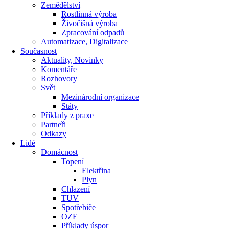
Zemědělství
Rostlinná výroba
Živočišná výroba
Zpracování odpadů
Automatizace, Digitalizace
Současnost
Aktuality, Novinky
Komentáře
Rozhovory
Svět
Mezinárodní organizace
Státy
Příklady z praxe
Partneři
Odkazy
Lidé
Domácnost
Topení
Elektřina
Plyn
Chlazení
TUV
Spotřebiče
OZE
Příklady úspor