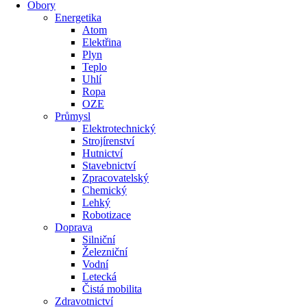
Obory
Energetika
Atom
Elektřina
Plyn
Teplo
Uhlí
Ropa
OZE
Průmysl
Elektrotechnický
Strojírenství
Hutnictví
Stavebnictví
Zpracovatelský
Chemický
Lehký
Robotizace
Doprava
Silniční
Železniční
Vodní
Letecká
Čistá mobilita
Zdravotnictví