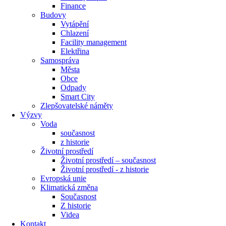
Finance
Budovy
Vytápění
Chlazení
Facility management
Elektřina
Samospráva
Města
Obce
Odpady
Smart City
Zlepšovatelské náměty
Výzvy
Voda
současnost
z historie
Životní prostředí
Životní prostředí – současnost
Životní prostředí ​- z historie
Evropská unie
Klimatická změna
Současnost
Z historie
Videa
Kontakt