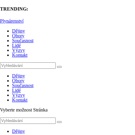
TRENDING:
Plynárenství
Dějiny
Obory
Současnost
Lidé
Výzvy
Kontakt
Dějiny
Obory
Současnost
Lidé
Výzvy
Kontakt
Vyberte možnost Stránka
Dějiny