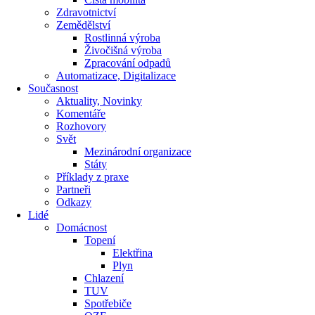
Zdravotnictví
Zemědělství
Rostlinná výroba
Živočišná výroba
Zpracování odpadů
Automatizace, Digitalizace
Současnost
Aktuality, Novinky
Komentáře
Rozhovory
Svět
Mezinárodní organizace
Státy
Příklady z praxe
Partneři
Odkazy
Lidé
Domácnost
Topení
Elektřina
Plyn
Chlazení
TUV
Spotřebiče