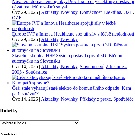
Nová éra domácí energetiky: Proč fixní ceny elektřiny přestávají
dávat majitelům solárů smysl
Čvc 29, 2026
|
Aktuality, Novinky
,
Domácnost
,
Elektřina
,
OZE
,
OZE
Europe IVF a Innova Healthcare spojují síly v léčbě neplodnosti
Čvc 29, 2026
|
Aktuality, Novinky
Stavební skupina HSF System postavila první 3D tištěnou
automyčku na Slovensku
Čvc 14, 2026
|
Aktuality, Novinky
,
Stavebnictví
,
Z historie -
2003 - Současnost
Češi stále vyhazují staré elektro do komunálního odpadu. Kam
patří správně?
Čvc 14, 2026
|
Aktuality, Novinky
,
Příklady z praxe
,
Spotřebiče
Rubriky
Rubriky
Archivy