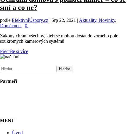
smí a co ne?
podle
EfektivníÚspory.cz
|
Srp 22, 2021
|
Aktuality, Novinky
,
Domácnost
|
0
|
Zákony chrání všechny, kteří se mohou dostat do zorného pole
soukromých kamerových systémů
Přečtěte si více
Vyhledávání
Partneři
MENU
Úvod