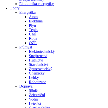
Ekonomika energetiky
Obory
Energetika
Atom
Elektřina
Plyn
Teplo
Uhlí
Ropa
OZE
Průmysl
Elektrotechnický
Strojírenství
Hutnictví
Stavebnictví
Zpracovatelský
Chemický
Lehký
Robotizace
Doprava
Silniční
Železniční
Vodní
Letecká
Čistá mobilita