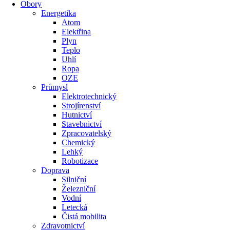
Obory
Energetika
Atom
Elektřina
Plyn
Teplo
Uhlí
Ropa
OZE
Průmysl
Elektrotechnický
Strojírenství
Hutnictví
Stavebnictví
Zpracovatelský
Chemický
Lehký
Robotizace
Doprava
Silniční
Železniční
Vodní
Letecká
Čistá mobilita
Zdravotnictví