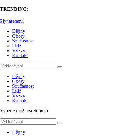
TRENDING:
Plynárenství
Dějiny
Obory
Současnost
Lidé
Výzvy
Kontakt
Dějiny
Obory
Současnost
Lidé
Výzvy
Kontakt
Vyberte možnost Stránka
Dějiny