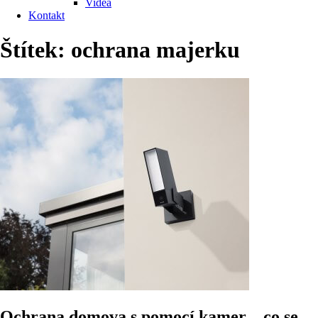
Videa
Kontakt
Štítek:
ochrana majerku
Ochrana domova s pomocí kamer – co se