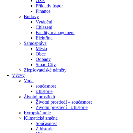
OZE
Příklady úspor
Finance
Budovy
Vytápění
Chlazení
Facility management
Elektřina
Samospráva
Města
Obce
Odpady
Smart City
Zlepšovatelské náměty
Výzvy
Voda
současnost
z historie
Životní prostředí
Životní prostředí – současnost
Životní prostředí ​- z historie
Evropská unie
Klimatická změna
Současnost
Z historie