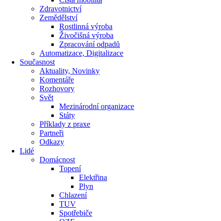
Zdravotnictví
Zemědělství
Rostlinná výroba
Živočišná výroba
Zpracování odpadů
Automatizace, Digitalizace
Současnost
Aktuality, Novinky
Komentáře
Rozhovory
Svět
Mezinárodní organizace
Státy
Příklady z praxe
Partneři
Odkazy
Lidé
Domácnost
Topení
Elektřina
Plyn
Chlazení
TUV
Spotřebiče