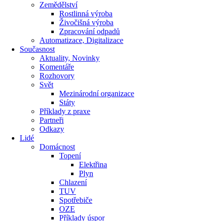
Zemědělství
Rostlinná výroba
Živočišná výroba
Zpracování odpadů
Automatizace, Digitalizace
Současnost
Aktuality, Novinky
Komentáře
Rozhovory
Svět
Mezinárodní organizace
Státy
Příklady z praxe
Partneři
Odkazy
Lidé
Domácnost
Topení
Elektřina
Plyn
Chlazení
TUV
Spotřebiče
OZE
Příklady úspor