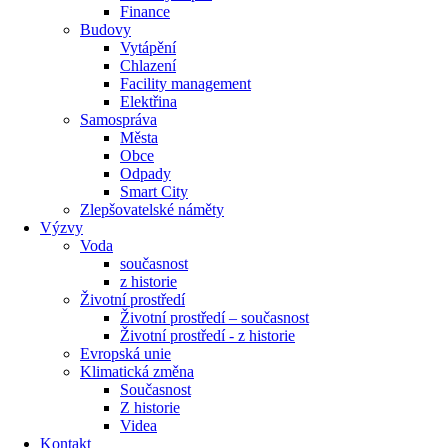
Finance
Budovy
Vytápění
Chlazení
Facility management
Elektřina
Samospráva
Města
Obce
Odpady
Smart City
Zlepšovatelské náměty
Výzvy
Voda
současnost
z historie
Životní prostředí
Životní prostředí – současnost
Životní prostředí ​- z historie
Evropská unie
Klimatická změna
Současnost
Z historie
Videa
Kontakt