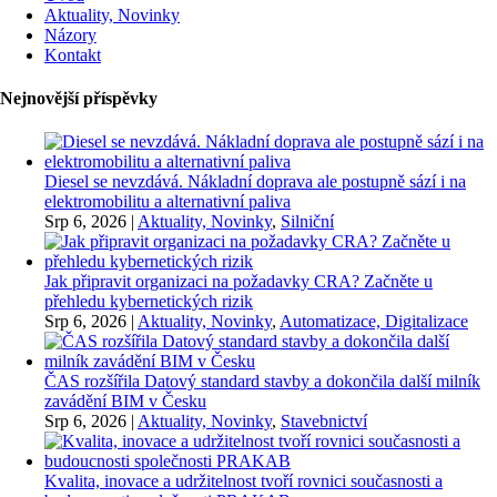
Aktuality, Novinky
Názory
Kontakt
Nejnovější příspěvky
Diesel se nevzdává. Nákladní doprava ale postupně sází i na
elektromobilitu a alternativní paliva
Srp 6, 2026
|
Aktuality, Novinky
,
Silniční
Jak připravit organizaci na požadavky CRA? Začněte u
přehledu kybernetických rizik
Srp 6, 2026
|
Aktuality, Novinky
,
Automatizace, Digitalizace
ČAS rozšířila Datový standard stavby a dokončila další milník
zavádění BIM v Česku
Srp 6, 2026
|
Aktuality, Novinky
,
Stavebnictví
Kvalita, inovace a udržitelnost tvoří rovnici současnosti a