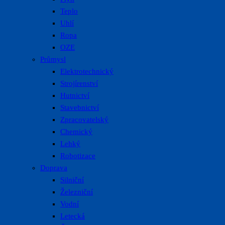
Teplo
Uhlí
Ropa
OZE
Průmysl
Elektrotechnický
Strojírenství
Hutnictví
Stavebnictví
Zpracovatelský
Chemický
Lehký
Robotizace
Doprava
Silniční
Železniční
Vodní
Letecká