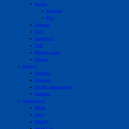
Topení
Elektřina
Plyn
Chlazení
TUV
Spotřebiče
OZE
Příklady úspor
Finance
Budovy
Vytápění
Chlazení
Facility management
Elektřina
Samospráva
Města
Obce
Odpady
Smart City