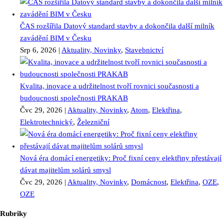
ČAS rozšířila Datový standard stavby a dokončila další milník
zavádění BIM v Česku
Srp 6, 2026
|
Aktuality, Novinky
,
Stavebnictví
Kvalita, inovace a udržitelnost tvoří rovnici současnosti a
budoucnosti společnosti PRAKAB
Čvc 29, 2026
|
Aktuality, Novinky
,
Atom
,
Elektřina
,
Elektrotechnický
,
Železniční
Nová éra domácí energetiky: Proč fixní ceny elektřiny přestávají
dávat majitelům solárů smysl
Čvc 29, 2026
|
Aktuality, Novinky
,
Domácnost
,
Elektřina
,
OZE
,
OZE
Rubriky