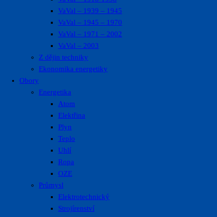
VaVal – 1939 – 1945
VaVal – 1945 – 1970
VaVal – 1971 – 2002
VaVal – 2003
Z dějin techniky
Ekonomika energetiky
Obory
Energetika
Atom
Elektřina
Plyn
Teplo
Uhlí
Ropa
OZE
Průmysl
Elektrotechnický
Strojírenství