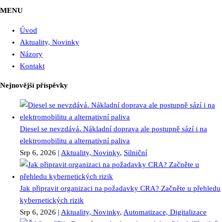
MENU
Úvod
Aktuality, Novinky
Názory
Kontakt
Nejnovější příspěvky
Diesel se nevzdává. Nákladní doprava ale postupně sází i na
elektromobilitu a alternativní paliva
Srp 6, 2026
|
Aktuality, Novinky
,
Silniční
Jak připravit organizaci na požadavky CRA? Začněte u přehledu
kybernetických rizik
Srp 6, 2026
|
Aktuality, Novinky
,
Automatizace, Digitalizace