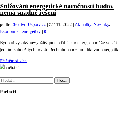
Snižování energetické náročnosti budov
nemá snadné řešení
podle
EfektivníÚspory.cz
|
Zář 11, 2022
|
Aktuality, Novinky
,
Ekonomika energetiky
|
0
|
Bydlení vysoký nevyužitý potenciál úspor energie a může se stát
jedním z důležitých prvků přechodu na nízkouhlíkovou energetiku
Přečtěte si více
Vyhledávání
Partneři