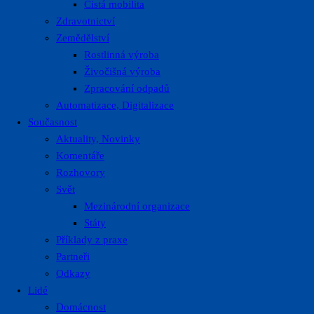
Čistá mobilita
Zdravotnictví
Zemědělství
Rostlinná výroba
Živočišná výroba
Zpracování odpadů
Automatizace, Digitalizace
Současnost
Aktuality, Novinky
Komentáře
Rozhovory
Svět
Mezinárodní organizace
Státy
Příklady z praxe
Partneři
Odkazy
Lidé
Domácnost