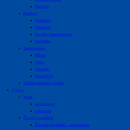
Finance
Budovy
Vytápění
Chlazení
Facility management
Elektřina
Samospráva
Města
Obce
Odpady
Smart City
Zlepšovatelské náměty
Výzvy
Voda
současnost
z historie
Životní prostředí
Životní prostředí – současnost