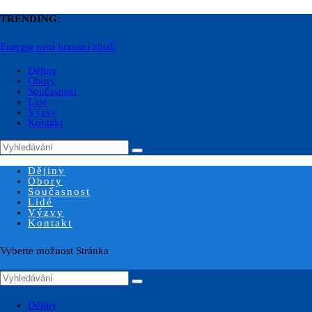
TRENDING:
Plynárenství
Dějiny
Obory
Současnost
Lidé
Výzvy
Kontakt
Dějiny
Obory
Současnost
Lidé
Výzvy
Kontakt
Vyberte možnost Stránka
Dějiny