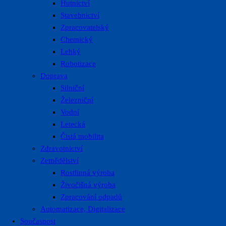
Hutnictví
Stavebnictví
Zpracovatelský
Chemický
Lehký
Robotizace
Doprava
Silniční
Železniční
Vodní
Letecká
Čistá mobilita
Zdravotnictví
Zemědělství
Rostlinná výroba
Živočišná výroba
Zpracování odpadů
Automatizace, Digitalizace
Současnost