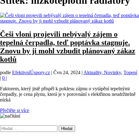
Štítek:
nízkoteplotní radiátory
Češi vloni projevili nebývalý zájem o
tepelná čerpadla, teď poptávka stagnuje.
Znovu by ji mohl vzbudit plánovaný zákaz
kotlů
podle
EfektivníÚspory.cz
|
Čvn 24, 2024
|
Aktuality, Novinky
,
Topení
|
0
|
Faktorem, který jistě přispěl k poklesu zájmu o vytápění tepelnými
čerpadly, je cena plynu, která je v porovnání s elektřinou neudržitelně
nízká
Přečtěte si více
Vyhledávání