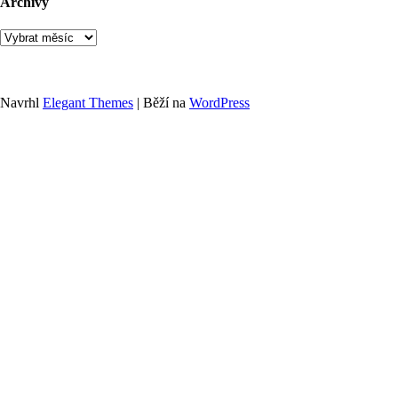
Archivy
Archivy
Navrhl
Elegant Themes
| Běží na
WordPress