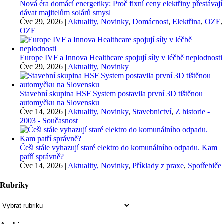
Nová éra domácí energetiky: Proč fixní ceny elektřiny přestávají
dávat majitelům solárů smysl
Čvc 29, 2026
|
Aktuality, Novinky
,
Domácnost
,
Elektřina
,
OZE
,
OZE
Europe IVF a Innova Healthcare spojují síly v léčbě neplodnosti
Čvc 29, 2026
|
Aktuality, Novinky
Stavební skupina HSF System postavila první 3D tištěnou
automyčku na Slovensku
Čvc 14, 2026
|
Aktuality, Novinky
,
Stavebnictví
,
Z historie -
2003 - Současnost
Češi stále vyhazují staré elektro do komunálního odpadu. Kam
patří správně?
Čvc 14, 2026
|
Aktuality, Novinky
,
Příklady z praxe
,
Spotřebiče
Rubriky
Rubriky