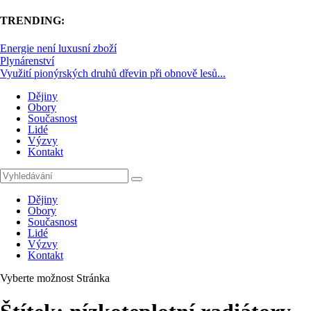
TRENDING:
Energie není luxusní zboží
Plynárenství
Využití pionýrských druhů dřevin při obnově lesů...
Dějiny
Obory
Současnost
Lidé
Výzvy
Kontakt
Dějiny
Obory
Současnost
Lidé
Výzvy
Kontakt
Vyberte možnost Stránka