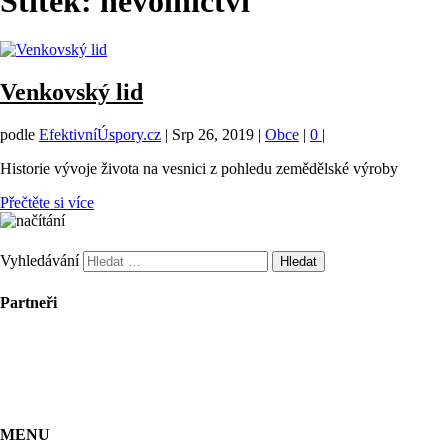
Štítek:
nevolnictví
Venkovský lid
podle
EfektivníÚspory.cz
|
Srp 26, 2019
|
Obce
|
0
|
Historie vývoje života na vesnici z pohledu zemědělské výroby
Přečtěte si více
Vyhledávání
Partneři
MENU