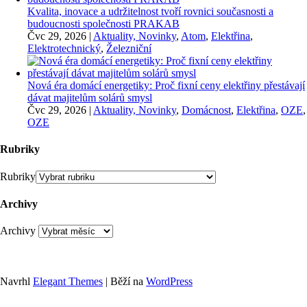
Kvalita, inovace a udržitelnost tvoří rovnici současnosti a
budoucnosti společnosti PRAKAB
Čvc 29, 2026
|
Aktuality, Novinky
,
Atom
,
Elektřina
,
Elektrotechnický
,
Železniční
Nová éra domácí energetiky: Proč fixní ceny elektřiny přestávají
dávat majitelům solárů smysl
Čvc 29, 2026
|
Aktuality, Novinky
,
Domácnost
,
Elektřina
,
OZE
,
OZE
Rubriky
Rubriky
Archivy
Archivy
Navrhl
Elegant Themes
| Běží na
WordPress