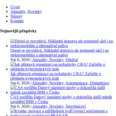
Úvod
Aktuality, Novinky
Názory
Kontakt
Nejnovější příspěvky
Diesel se nevzdává. Nákladní doprava ale postupně sází i na
elektromobilitu a alternativní paliva
Srp 6, 2026
|
Aktuality, Novinky
,
Silniční
Jak připravit organizaci na požadavky CRA? Začněte u
přehledu kybernetických rizik
Srp 6, 2026
|
Aktuality, Novinky
,
Automatizace, Digitalizace
ČAS rozšířila Datový standard stavby a dokončila další milník
zavádění BIM v Česku
Srp 6, 2026
|
Aktuality, Novinky
,
Stavebnictví