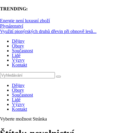
TRENDING:
Energie není luxusní zboží
Plynárenství
Využití pionýrských druhů dřevin při obnově lesů...
Dějiny
Obory
Současnost
Lidé
Výzvy
Kontakt
Dějiny
Obory
Současnost
Lidé
Výzvy
Kontakt
Vyberte možnost Stránka