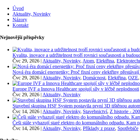
Úvod
Aktuality, Novinky
Názory
Kontakt
Nejnovější příspěvky
Kvalita, inovace a udržitelnost tvoří rovnici současnosti a bu
Čvc 29, 2026
|
Aktuality, Novinky
,
Atom
,
Elektřina
,
Elektrotech
Nová éra domácí energetiky: Proč fixní ceny elektřiny přestávají
Čvc 29, 2026
|
Aktuality, Novinky
,
Domácnost
,
Elektřina
,
OZE
Europe IVF a Innova Healthcare spojují síly v léčbě neplodnosti
Čvc 29, 2026
|
Aktuality, Novinky
Stavební skupina HSF System postavila první 3D tištěnou auto
Čvc 14, 2026
|
Aktuality, Novinky
,
Stavebnictví
,
Z historie - 20
Češi stále vyhazují staré elektro do komunálního odpadu. Kam p
Čvc 14, 2026
|
Aktuality, Novinky
,
Příklady z praxe
,
Spotřebiče