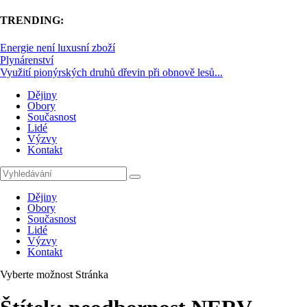
TRENDING:
Energie není luxusní zboží
Plynárenství
Využití pionýrských druhů dřevin při obnově lesů...
Dějiny
Obory
Současnost
Lidé
Výzvy
Kontakt
Dějiny
Obory
Současnost
Lidé
Výzvy
Kontakt
Vyberte možnost Stránka