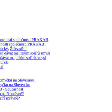
doucnosti společnosti PRAKAB
nický
,
Železniční
 dávat majitelům solárů smysl
,
OZE
myčku na Slovensku
03 - Současnost
atří správně?