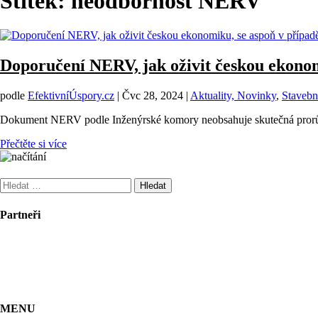
Štítek:
neodbornost NERV
Doporučení NERV, jak oživit českou ekonomi
podle
EfektivníÚspory.cz
|
Čvc 28, 2024
|
Aktuality, Novinky
,
Stavebn
Dokument NERV podle Inženýrské komory neobsahuje skutečná prorůstov
Přečtěte si více
Vyhledávání
Partneři
MENU