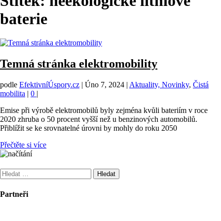
Štítek:
neekologické lithiové
baterie
Temná stránka elektromobility
podle
EfektivníÚspory.cz
|
Úno 7, 2024
|
Aktuality, Novinky
,
Čistá
mobilita
|
0
|
Emise při výrobě elektromobilů byly zejména kvůli bateriím v roce
2020 zhruba o 50 procent vyšší než u benzinových automobilů.
Přiblížit se ke srovnatelné úrovni by mohly do roku 2050
Přečtěte si více
Vyhledávání
Partneři