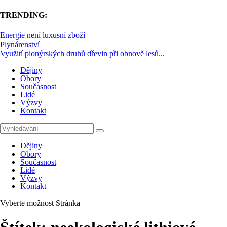
TRENDING:
Energie není luxusní zboží
Plynárenství
Využití pionýrských druhů dřevin při obnově lesů...
Dějiny
Obory
Současnost
Lidé
Výzvy
Kontakt
Dějiny
Obory
Současnost
Lidé
Výzvy
Kontakt
Vyberte možnost Stránka