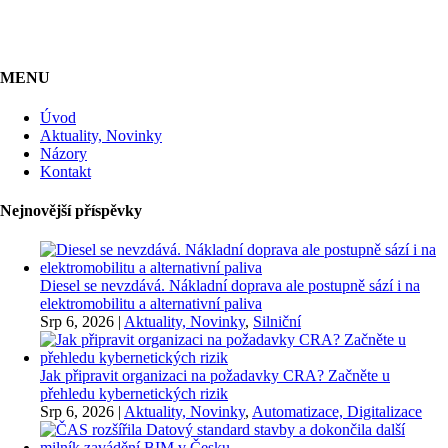
MENU
Úvod
Aktuality, Novinky
Názory
Kontakt
Nejnovější příspěvky
Diesel se nevzdává. Nákladní doprava ale postupně sází i na
elektromobilitu a alternativní paliva
Srp 6, 2026
|
Aktuality, Novinky
,
Silniční
Jak připravit organizaci na požadavky CRA? Začněte u
přehledu kybernetických rizik
Srp 6, 2026
|
Aktuality, Novinky
,
Automatizace, Digitalizace