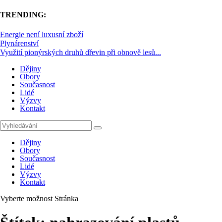
TRENDING:
Energie není luxusní zboží
Plynárenství
Využití pionýrských druhů dřevin při obnově lesů...
Dějiny
Obory
Současnost
Lidé
Výzvy
Kontakt
Dějiny
Obory
Současnost
Lidé
Výzvy
Kontakt
Vyberte možnost Stránka