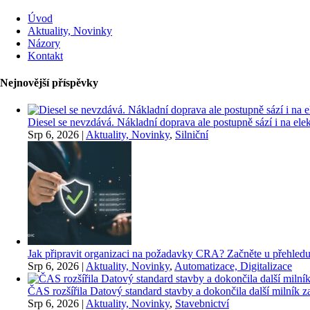
Úvod
Aktuality, Novinky
Názory
Kontakt
Nejnovější příspěvky
Diesel se nevzdává. Nákladní doprava ale postupně sází i na elekt
Srp 6, 2026
|
Aktuality, Novinky
,
Silniční
Jak připravit organizaci na požadavky CRA? Začněte u přehledu
Srp 6, 2026
|
Aktuality, Novinky
,
Automatizace, Digitalizace
ČAS rozšířila Datový standard stavby a dokončila další milník
Srp 6, 2026
|
Aktuality, Novinky
,
Stavebnictví