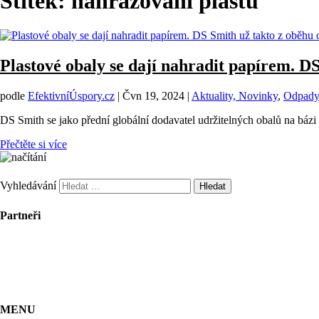
Štítek:
nahrazování plastů
Plastové obaly se dají nahradit papírem. DS
podle
EfektivníÚspory.cz
|
Čvn 19, 2024
|
Aktuality, Novinky
,
Odpady
DS Smith se jako přední globální dodavatel udržitelných obalů na bázi
Přečtěte si více
Vyhledávání
Partneři
MENU