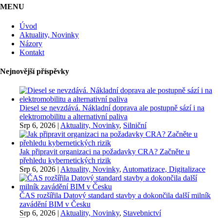
MENU
Úvod
Aktuality, Novinky
Názory
Kontakt
Nejnovější příspěvky
Diesel se nevzdává. Nákladní doprava ale postupně sází i na
elektromobilitu a alternativní paliva
Srp 6, 2026
|
Aktuality, Novinky
,
Silniční
Jak připravit organizaci na požadavky CRA? Začněte u
přehledu kybernetických rizik
Srp 6, 2026
|
Aktuality, Novinky
,
Automatizace, Digitalizace
ČAS rozšířila Datový standard stavby a dokončila další milník
zavádění BIM v Česku
Srp 6, 2026
|
Aktuality, Novinky
,
Stavebnictví