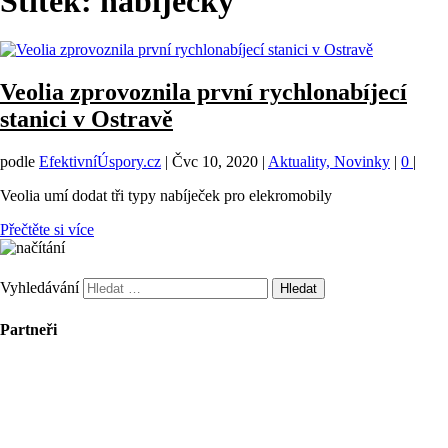
Štítek:
nabíječky
Veolia zprovoznila první rychlonabíjecí
stanici v Ostravě
podle
EfektivníÚspory.cz
|
Čvc 10, 2020
|
Aktuality, Novinky
|
0
|
Veolia umí dodat tři typy nabíječek pro elekromobily
Přečtěte si více
Vyhledávání
Partneři