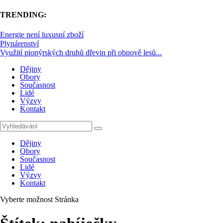
TRENDING:
Energie není luxusní zboží
Plynárenství
Využití pionýrských druhů dřevin při obnově lesů...
Dějiny
Obory
Současnost
Lidé
Výzvy
Kontakt
Dějiny
Obory
Současnost
Lidé
Výzvy
Kontakt
Vyberte možnost Stránka