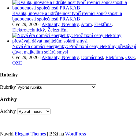
Kvalita, inovace a udržitelnost tvoří rovnici současnosti a
budoucnosti společnosti PRAKAB
Čvc 29, 2026
|
Aktuality, Novinky
,
Atom
,
Elektřina
,
Elektrotechnický
,
Železniční
Nová éra domácí energetiky: Proč fixní ceny elektřiny přestávají
dávat majitelům solárů smysl
Čvc 29, 2026
|
Aktuality, Novinky
,
Domácnost
,
Elektřina
,
OZE
,
OZE
Rubriky
Rubriky
Archivy
Archivy
Navrhl
Elegant Themes
| Běží na
WordPress