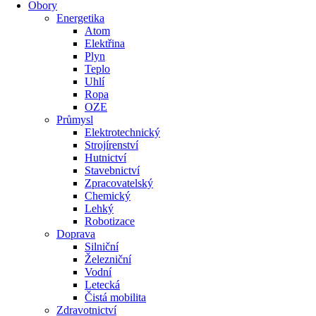
Obory
Energetika
Atom
Elektřina
Plyn
Teplo
Uhlí
Ropa
OZE
Průmysl
Elektrotechnický
Strojírenství
Hutnictví
Stavebnictví
Zpracovatelský
Chemický
Lehký
Robotizace
Doprava
Silniční
Železniční
Vodní
Letecká
Čistá mobilita
Zdravotnictví