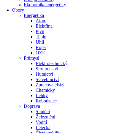
Ekonomika energetiky
Obory
Energetika
Atom
Elektřina
Plyn
Teplo
Uhlí
Ropa
OZE
Průmysl
Elektrotechnický
Strojírenství
Hutnictví
Stavebnictví
Zpracovatelský
Chemický
Lehký
Robotizace
Doprava
Silniční
Železniční
Vodní
Letecká
Čistá mobilita