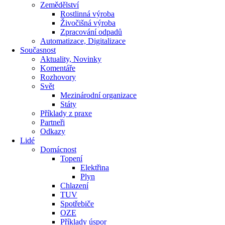
Zemědělství
Rostlinná výroba
Živočišná výroba
Zpracování odpadů
Automatizace, Digitalizace
Současnost
Aktuality, Novinky
Komentáře
Rozhovory
Svět
Mezinárodní organizace
Státy
Příklady z praxe
Partneři
Odkazy
Lidé
Domácnost
Topení
Elektřina
Plyn
Chlazení
TUV
Spotřebiče
OZE
Příklady úspor