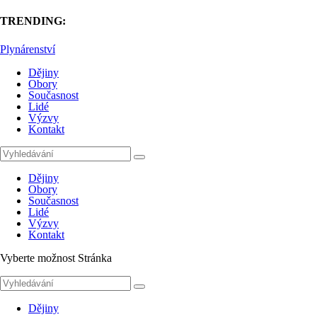
TRENDING:
Plynárenství
Dějiny
Obory
Současnost
Lidé
Výzvy
Kontakt
Dějiny
Obory
Současnost
Lidé
Výzvy
Kontakt
Vyberte možnost Stránka
Dějiny