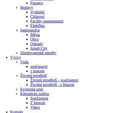
Finance
Budovy
Vytápění
Chlazení
Facility management
Elektřina
Samospráva
Města
Obce
Odpady
Smart City
Zlepšovatelské náměty
Výzvy
Voda
současnost
z historie
Životní prostředí
Životní prostředí – současnost
Životní prostředí ​- z historie
Evropská unie
Klimatická změna
Současnost
Z historie
Videa
Kontakt