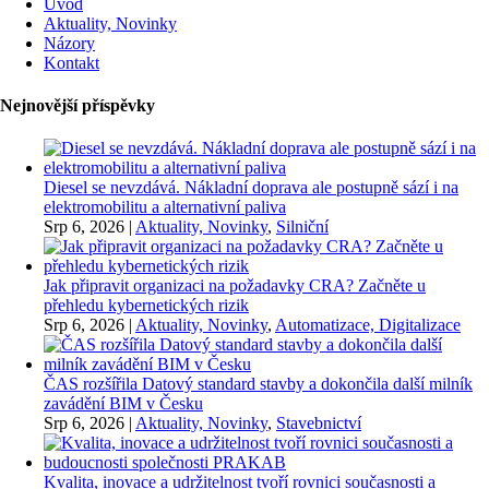
Úvod
Aktuality, Novinky
Názory
Kontakt
Nejnovější příspěvky
Diesel se nevzdává. Nákladní doprava ale postupně sází i na
elektromobilitu a alternativní paliva
Srp 6, 2026
|
Aktuality, Novinky
,
Silniční
Jak připravit organizaci na požadavky CRA? Začněte u
přehledu kybernetických rizik
Srp 6, 2026
|
Aktuality, Novinky
,
Automatizace, Digitalizace
ČAS rozšířila Datový standard stavby a dokončila další milník
zavádění BIM v Česku
Srp 6, 2026
|
Aktuality, Novinky
,
Stavebnictví
Kvalita, inovace a udržitelnost tvoří rovnici současnosti a