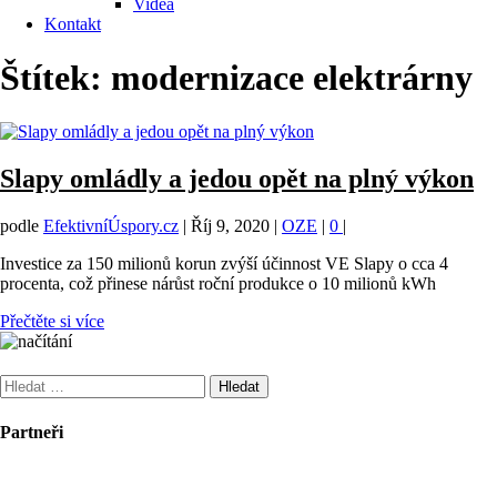
Videa
Kontakt
Štítek:
modernizace elektrárny
Slapy omládly a jedou opět na plný výkon
podle
EfektivníÚspory.cz
|
Říj 9, 2020
|
OZE
|
0
|
Investice za 150 milionů korun zvýší účinnost VE Slapy o cca 4
procenta, což přinese nárůst roční produkce o 10 milionů kWh
Přečtěte si více
Vyhledávání
Partneři