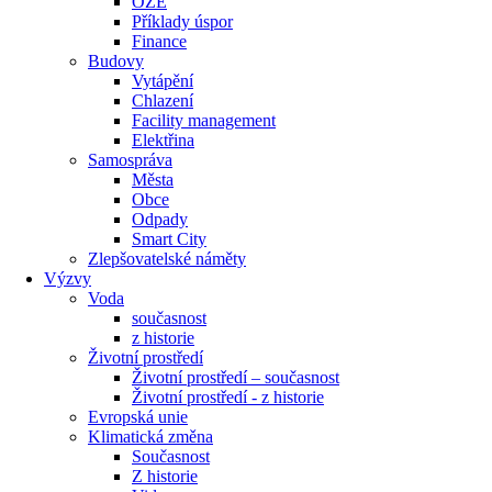
OZE
Příklady úspor
Finance
Budovy
Vytápění
Chlazení
Facility management
Elektřina
Samospráva
Města
Obce
Odpady
Smart City
Zlepšovatelské náměty
Výzvy
Voda
současnost
z historie
Životní prostředí
Životní prostředí – současnost
Životní prostředí ​- z historie
Evropská unie
Klimatická změna
Současnost
Z historie