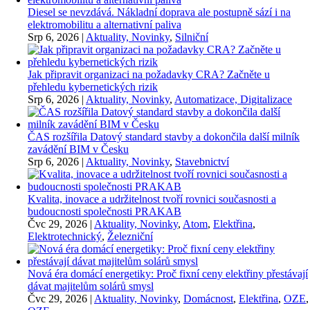
Diesel se nevzdává. Nákladní doprava ale postupně sází i na
elektromobilitu a alternativní paliva
Srp 6, 2026
|
Aktuality, Novinky
,
Silniční
Jak připravit organizaci na požadavky CRA? Začněte u
přehledu kybernetických rizik
Srp 6, 2026
|
Aktuality, Novinky
,
Automatizace, Digitalizace
ČAS rozšířila Datový standard stavby a dokončila další milník
zavádění BIM v Česku
Srp 6, 2026
|
Aktuality, Novinky
,
Stavebnictví
Kvalita, inovace a udržitelnost tvoří rovnici současnosti a
budoucnosti společnosti PRAKAB
Čvc 29, 2026
|
Aktuality, Novinky
,
Atom
,
Elektřina
,
Elektrotechnický
,
Železniční
Nová éra domácí energetiky: Proč fixní ceny elektřiny přestávají
dávat majitelům solárů smysl
Čvc 29, 2026
|
Aktuality, Novinky
,
Domácnost
,
Elektřina
,
OZE
,