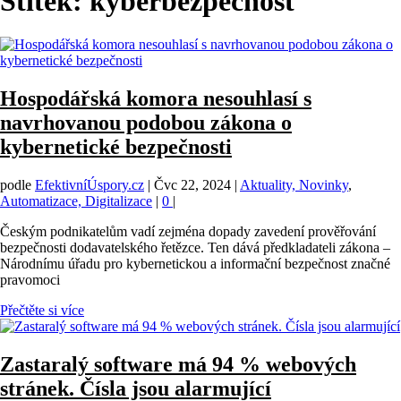
Štítek:
kyberbezpečnost
Hospodářská komora nesouhlasí s
navrhovanou podobou zákona o
kybernetické bezpečnosti
podle
EfektivníÚspory.cz
|
Čvc 22, 2024
|
Aktuality, Novinky
,
Automatizace, Digitalizace
|
0
|
Českým podnikatelům vadí zejména dopady zavedení prověřování
bezpečnosti dodavatelského řetězce. Ten dává předkladateli zákona –
Národnímu úřadu pro kybernetickou a informační bezpečnost značné
pravomoci
Přečtěte si více
Zastaralý software má 94 % webových
stránek. Čísla jsou alarmující