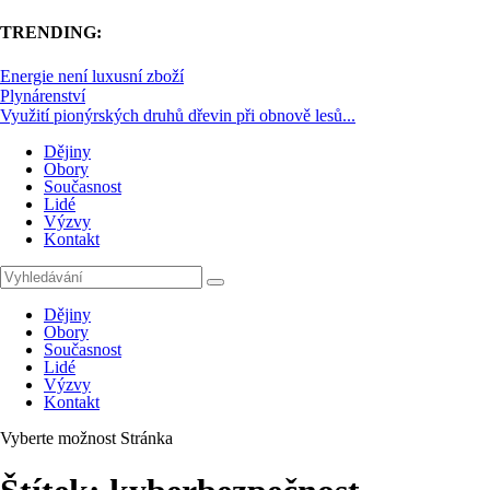
TRENDING:
Energie není luxusní zboží
Plynárenství
Využití pionýrských druhů dřevin při obnově lesů...
Dějiny
Obory
Současnost
Lidé
Výzvy
Kontakt
Dějiny
Obory
Současnost
Lidé
Výzvy
Kontakt
Vyberte možnost Stránka