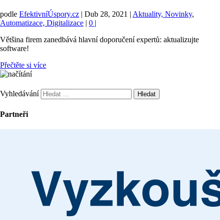
podle
EfektivníÚspory.cz
|
Dub 28, 2021
|
Aktuality, Novinky
,
Automatizace, Digitalizace
|
0
|
Většina firem zanedbává hlavní doporučení expertů: aktualizujte
software!
Přečtěte si více
Vyhledávání
Partneři