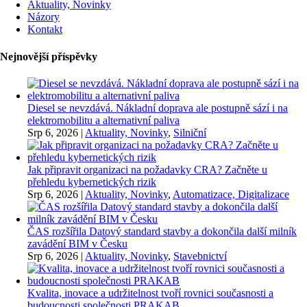
Aktuality, Novinky
Názory
Kontakt
Nejnovější příspěvky
Diesel se nevzdává. Nákladní doprava ale postupně sází i na
elektromobilitu a alternativní paliva
Srp 6, 2026
|
Aktuality, Novinky
,
Silniční
Jak připravit organizaci na požadavky CRA? Začněte u
přehledu kybernetických rizik
Srp 6, 2026
|
Aktuality, Novinky
,
Automatizace, Digitalizace
ČAS rozšířila Datový standard stavby a dokončila další milník
zavádění BIM v Česku
Srp 6, 2026
|
Aktuality, Novinky
,
Stavebnictví
Kvalita, inovace a udržitelnost tvoří rovnici současnosti a
budoucnosti společnosti PRAKAB