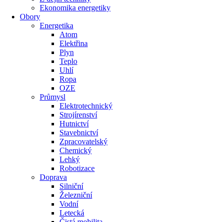
Ekonomika energetiky
Obory
Energetika
Atom
Elektřina
Plyn
Teplo
Uhlí
Ropa
OZE
Průmysl
Elektrotechnický
Strojírenství
Hutnictví
Stavebnictví
Zpracovatelský
Chemický
Lehký
Robotizace
Doprava
Silniční
Železniční
Vodní
Letecká
Čistá mobilita