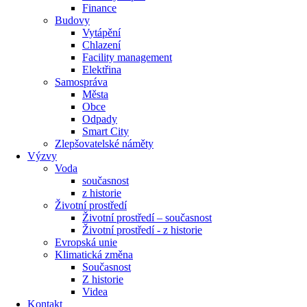
Finance
Budovy
Vytápění
Chlazení
Facility management
Elektřina
Samospráva
Města
Obce
Odpady
Smart City
Zlepšovatelské náměty
Výzvy
Voda
současnost
z historie
Životní prostředí
Životní prostředí – současnost
Životní prostředí ​- z historie
Evropská unie
Klimatická změna
Současnost
Z historie
Videa
Kontakt