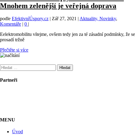
Mnohem zelenější je veřejná doprava
podle
EfektivníÚspory.cz
|
Zář 27, 2021
|
Aktuality, Novinky
,
Komentáře
|
0
|
Eelektromobilitu vítejme, ovšem tedy jen za té zásadní podmínky, že se
prosadí tržně
Přečtěte si více
Vyhledávání
Partneři
MENU
Úvod