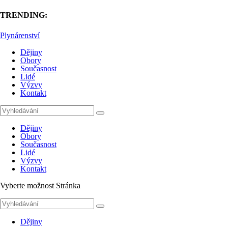
TRENDING:
Plynárenství
Dějiny
Obory
Současnost
Lidé
Výzvy
Kontakt
Dějiny
Obory
Současnost
Lidé
Výzvy
Kontakt
Vyberte možnost Stránka
Dějiny