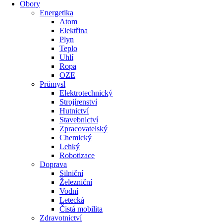
Obory
Energetika
Atom
Elektřina
Plyn
Teplo
Uhlí
Ropa
OZE
Průmysl
Elektrotechnický
Strojírenství
Hutnictví
Stavebnictví
Zpracovatelský
Chemický
Lehký
Robotizace
Doprava
Silniční
Železniční
Vodní
Letecká
Čistá mobilita
Zdravotnictví