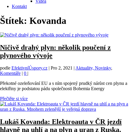
Videa
Kontakt
Štítek:
Kovanda
Ničivě drahý plyn: několik poučení z
plynového vývoje
podle
EfektivníÚspory.cz
|
Pro 2, 2021
|
Aktuality, Novinky
,
Komentáře
|
0
|
Překotné ozeleňování EU a s ním spojený prudký nárůst cen plynu a
elektřiny je podstatou pádu společnosti Bohemia Energy
Přečtěte si více
Lukáš Kovanda: Elektroauta v ČR jezdí
hlavně na uhlí a na plyn a uran z Ruska.