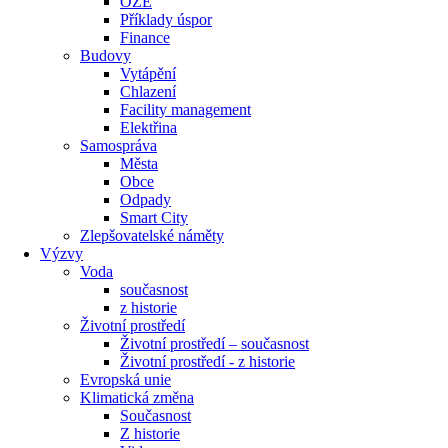
OZE
Příklady úspor
Finance
Budovy
Vytápění
Chlazení
Facility management
Elektřina
Samospráva
Města
Obce
Odpady
Smart City
Zlepšovatelské náměty
Výzvy
Voda
současnost
z historie
Životní prostředí
Životní prostředí – současnost
Životní prostředí ​- z historie
Evropská unie
Klimatická změna
Současnost
Z historie