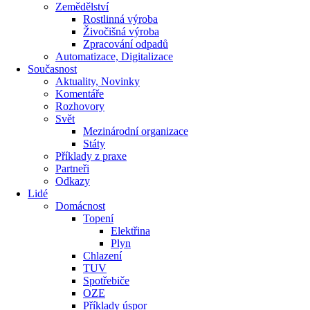
Zemědělství
Rostlinná výroba
Živočišná výroba
Zpracování odpadů
Automatizace, Digitalizace
Současnost
Aktuality, Novinky
Komentáře
Rozhovory
Svět
Mezinárodní organizace
Státy
Příklady z praxe
Partneři
Odkazy
Lidé
Domácnost
Topení
Elektřina
Plyn
Chlazení
TUV
Spotřebiče
OZE
Příklady úspor