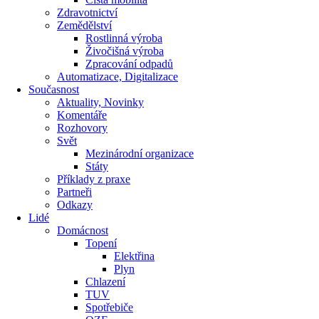
Zdravotnictví
Zemědělství
Rostlinná výroba
Živočišná výroba
Zpracování odpadů
Automatizace, Digitalizace
Současnost
Aktuality, Novinky
Komentáře
Rozhovory
Svět
Mezinárodní organizace
Státy
Příklady z praxe
Partneři
Odkazy
Lidé
Domácnost
Topení
Elektřina
Plyn
Chlazení
TUV
Spotřebiče