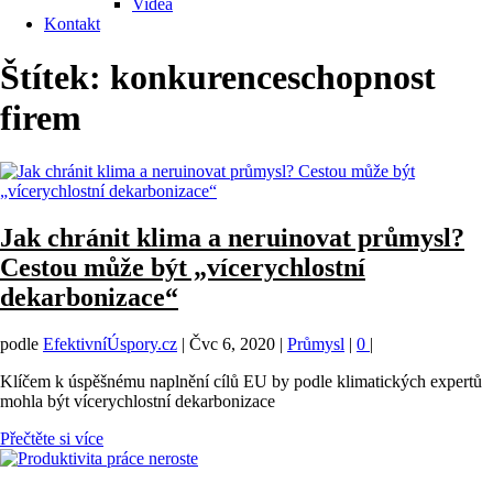
Videa
Kontakt
Štítek:
konkurenceschopnost
firem
Jak chránit klima a neruinovat průmysl?
Cestou může být „vícerychlostní
dekarbonizace“
podle
EfektivníÚspory.cz
|
Čvc 6, 2020
|
Průmysl
|
0
|
Klíčem k úspěšnému naplnění cílů EU by podle klimatických expertů
mohla být vícerychlostní dekarbonizace
Přečtěte si více