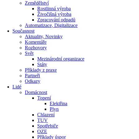
Zemědělství
Rostlinná výroba
Živočišná výroba
Zpracování odpadů
Automatizace, Digitalizace
Současnost
Aktuality, Novinky
Komentáře
Rozhovory
Svět
Mezinárodní organizace
Státy
Příklady z praxe
Partneři
Odkazy
Lidé
Domácnost
Topení
Elektřina
Plyn
Chlazení
TUV
Spotřebiče
OZE
Příklady úspor