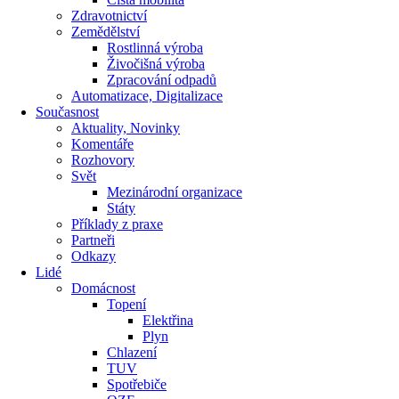
Zdravotnictví
Zemědělství
Rostlinná výroba
Živočišná výroba
Zpracování odpadů
Automatizace, Digitalizace
Současnost
Aktuality, Novinky
Komentáře
Rozhovory
Svět
Mezinárodní organizace
Státy
Příklady z praxe
Partneři
Odkazy
Lidé
Domácnost
Topení
Elektřina
Plyn
Chlazení
TUV
Spotřebiče