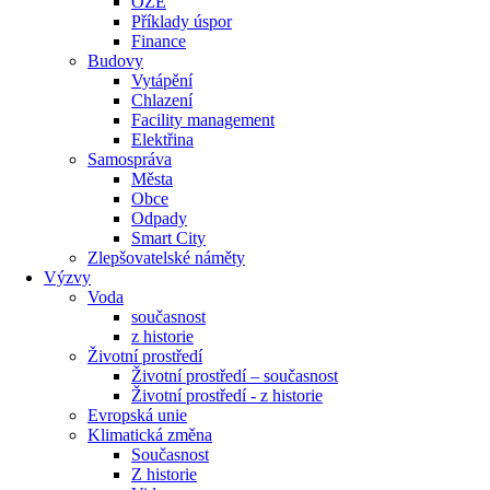
OZE
Příklady úspor
Finance
Budovy
Vytápění
Chlazení
Facility management
Elektřina
Samospráva
Města
Obce
Odpady
Smart City
Zlepšovatelské náměty
Výzvy
Voda
současnost
z historie
Životní prostředí
Životní prostředí – současnost
Životní prostředí ​- z historie
Evropská unie
Klimatická změna
Současnost
Z historie