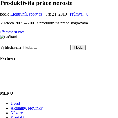
Produktivita práce neroste
podle
EfektivníÚspory.cz
|
Srp 21, 2019
|
Průmysl
|
0
|
V letech 2009 – 20013 produktivita práce stagnovala
Přečtěte si více
Vyhledávání
Partneři
MENU
Úvod
Aktuality, Novinky
Názory
Kontakt