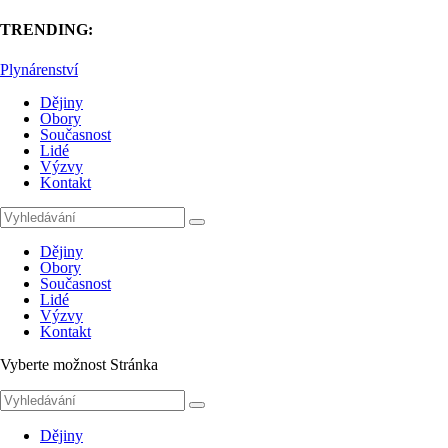
TRENDING:
Plynárenství
Dějiny
Obory
Současnost
Lidé
Výzvy
Kontakt
Dějiny
Obory
Současnost
Lidé
Výzvy
Kontakt
Vyberte možnost Stránka
Dějiny