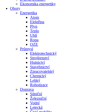
Ekonomika energetiky
Obory
Energetika
Atom
Elektřina
Plyn
Teplo
Uhlí
Ropa
OZE
Průmysl
Elektrotechnický
Strojírenství
Hutnictví
Stavebnictví
Zpracovatelský
Chemický
Lehký
Robotizace
Doprava
Silniční
Železniční
Vodní
Letecká
Čistá mobilita