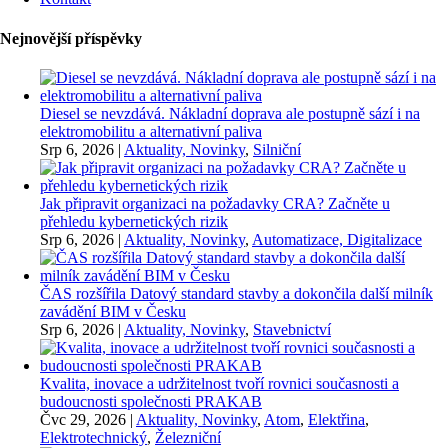
Nejnovější příspěvky
Diesel se nevzdává. Nákladní doprava ale postupně sází i na
elektromobilitu a alternativní paliva
Srp 6, 2026
|
Aktuality, Novinky
,
Silniční
Jak připravit organizaci na požadavky CRA? Začněte u
přehledu kybernetických rizik
Srp 6, 2026
|
Aktuality, Novinky
,
Automatizace, Digitalizace
ČAS rozšířila Datový standard stavby a dokončila další milník
zavádění BIM v Česku
Srp 6, 2026
|
Aktuality, Novinky
,
Stavebnictví
Kvalita, inovace a udržitelnost tvoří rovnici současnosti a
budoucnosti společnosti PRAKAB
Čvc 29, 2026
|
Aktuality, Novinky
,
Atom
,
Elektřina
,
Elektrotechnický
,
Železniční