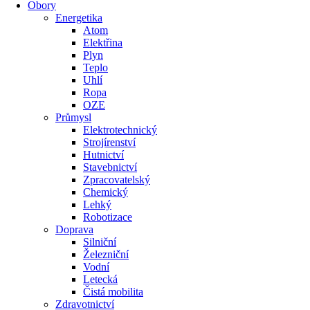
Obory
Energetika
Atom
Elektřina
Plyn
Teplo
Uhlí
Ropa
OZE
Průmysl
Elektrotechnický
Strojírenství
Hutnictví
Stavebnictví
Zpracovatelský
Chemický
Lehký
Robotizace
Doprava
Silniční
Železniční
Vodní
Letecká
Čistá mobilita
Zdravotnictví