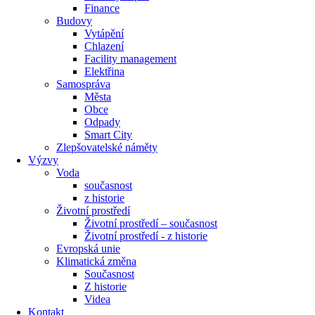
Finance
Budovy
Vytápění
Chlazení
Facility management
Elektřina
Samospráva
Města
Obce
Odpady
Smart City
Zlepšovatelské náměty
Výzvy
Voda
současnost
z historie
Životní prostředí
Životní prostředí – současnost
Životní prostředí ​- z historie
Evropská unie
Klimatická změna
Současnost
Z historie
Videa
Kontakt