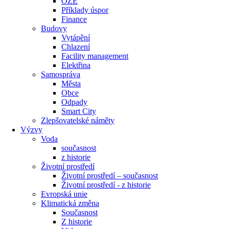
OZE
Příklady úspor
Finance
Budovy
Vytápění
Chlazení
Facility management
Elektřina
Samospráva
Města
Obce
Odpady
Smart City
Zlepšovatelské náměty
Výzvy
Voda
současnost
z historie
Životní prostředí
Životní prostředí – současnost
Životní prostředí ​- z historie
Evropská unie
Klimatická změna
Současnost
Z historie