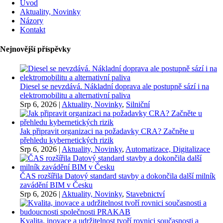
Úvod
Aktuality, Novinky
Názory
Kontakt
Nejnovější příspěvky
Diesel se nevzdává. Nákladní doprava ale postupně sází i na
elektromobilitu a alternativní paliva
Srp 6, 2026
|
Aktuality, Novinky
,
Silniční
Jak připravit organizaci na požadavky CRA? Začněte u
přehledu kybernetických rizik
Srp 6, 2026
|
Aktuality, Novinky
,
Automatizace, Digitalizace
ČAS rozšířila Datový standard stavby a dokončila další milník
zavádění BIM v Česku
Srp 6, 2026
|
Aktuality, Novinky
,
Stavebnictví
Kvalita, inovace a udržitelnost tvoří rovnici současnosti a