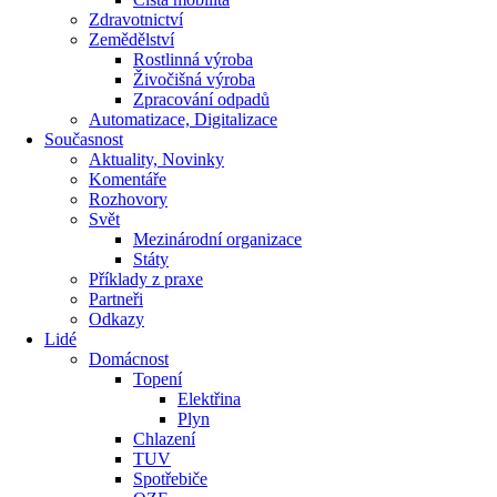
Zdravotnictví
Zemědělství
Rostlinná výroba
Živočišná výroba
Zpracování odpadů
Automatizace, Digitalizace
Současnost
Aktuality, Novinky
Komentáře
Rozhovory
Svět
Mezinárodní organizace
Státy
Příklady z praxe
Partneři
Odkazy
Lidé
Domácnost
Topení
Elektřina
Plyn
Chlazení
TUV
Spotřebiče