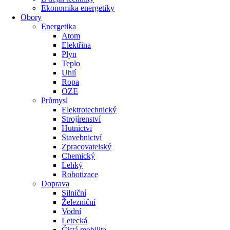
Ekonomika energetiky
Obory
Energetika
Atom
Elektřina
Plyn
Teplo
Uhlí
Ropa
OZE
Průmysl
Elektrotechnický
Strojírenství
Hutnictví
Stavebnictví
Zpracovatelský
Chemický
Lehký
Robotizace
Doprava
Silniční
Železniční
Vodní
Letecká
Čistá mobilita