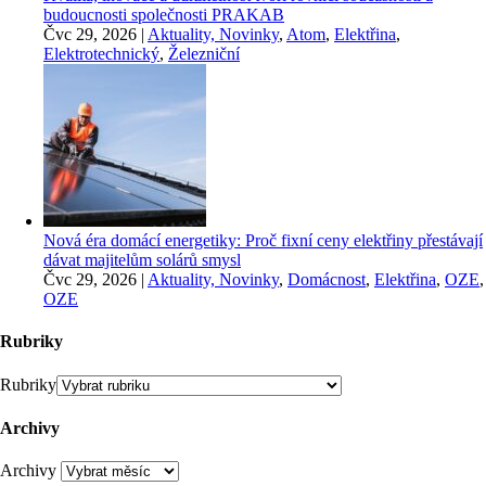
budoucnosti společnosti PRAKAB
Čvc 29, 2026
|
Aktuality, Novinky
,
Atom
,
Elektřina
,
Elektrotechnický
,
Železniční
Nová éra domácí energetiky: Proč fixní ceny elektřiny přestávají
dávat majitelům solárů smysl
Čvc 29, 2026
|
Aktuality, Novinky
,
Domácnost
,
Elektřina
,
OZE
,
OZE
Rubriky
Rubriky
Archivy
Archivy