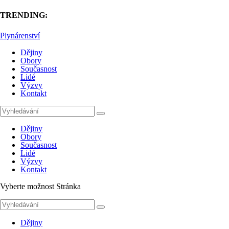
TRENDING:
Plynárenství
Dějiny
Obory
Současnost
Lidé
Výzvy
Kontakt
Dějiny
Obory
Současnost
Lidé
Výzvy
Kontakt
Vyberte možnost Stránka
Dějiny