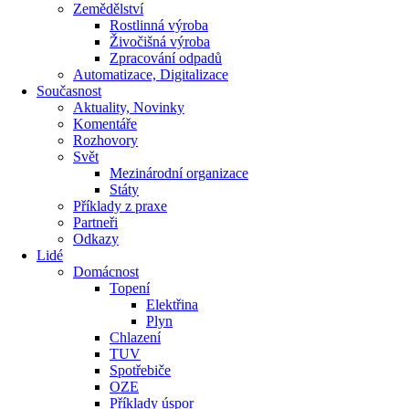
Zemědělství
Rostlinná výroba
Živočišná výroba
Zpracování odpadů
Automatizace, Digitalizace
Současnost
Aktuality, Novinky
Komentáře
Rozhovory
Svět
Mezinárodní organizace
Státy
Příklady z praxe
Partneři
Odkazy
Lidé
Domácnost
Topení
Elektřina
Plyn
Chlazení
TUV
Spotřebiče
OZE
Příklady úspor