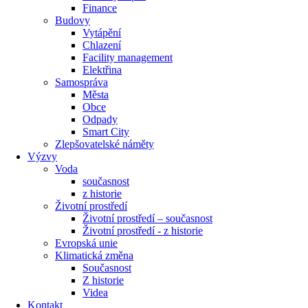
Finance
Budovy
Vytápění
Chlazení
Facility management
Elektřina
Samospráva
Města
Obce
Odpady
Smart City
Zlepšovatelské náměty
Výzvy
Voda
současnost
z historie
Životní prostředí
Životní prostředí – současnost
Životní prostředí ​- z historie
Evropská unie
Klimatická změna
Současnost
Z historie
Videa
Kontakt