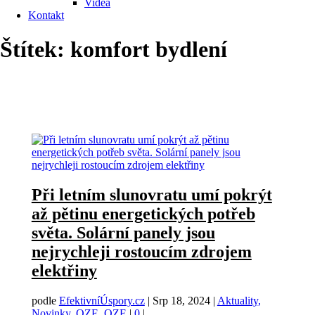
Videa
Kontakt
Štítek:
komfort bydlení
Při letním slunovratu umí pokrýt
až pětinu energetických potřeb
světa. Solární panely jsou
nejrychleji rostoucím zdrojem
elektřiny
podle
EfektivníÚspory.cz
|
Srp 18, 2024
|
Aktuality,
Novinky
,
OZE
,
OZE
|
0
|