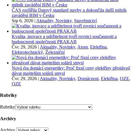
ČAS rozšířila Datový standard stavby a dokončila další milník
zavádění BIM v Česku
Srp 6, 2026
|
Aktuality, Novinky
,
Stavebnictví
Kvalita, inovace a udržitelnost tvoří rovnici současnosti a
budoucnosti společnosti PRAKAB
Čvc 29, 2026
|
Aktuality, Novinky
,
Atom
,
Elektřina
,
Elektrotechnický
,
Železniční
Nová éra domácí energetiky: Proč fixní ceny elektřiny přestávají
dávat majitelům solárů smysl
Čvc 29, 2026
|
Aktuality, Novinky
,
Domácnost
,
Elektřina
,
OZE
,
OZE
Rubriky
Rubriky
Archivy
Archivy