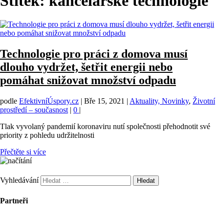
Štítek:
kancelářské technologie
Technologie pro práci z domova musí
dlouho vydržet, šetřit energii nebo
pomáhat snižovat množství odpadu
podle
EfektivníÚspory.cz
|
Bře 15, 2021
|
Aktuality, Novinky
,
Životní
prostředí – současnost
|
0
|
Tlak vyvolaný pandemií koronaviru nutí společnosti přehodnotit své
priority z pohledu udržitelnosti
Přečtěte si více
Vyhledávání
Partneři