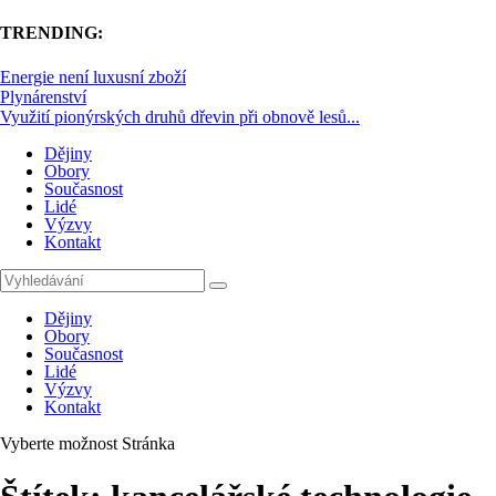
TRENDING:
Energie není luxusní zboží
Plynárenství
Využití pionýrských druhů dřevin při obnově lesů...
Dějiny
Obory
Současnost
Lidé
Výzvy
Kontakt
Dějiny
Obory
Současnost
Lidé
Výzvy
Kontakt
Vyberte možnost Stránka