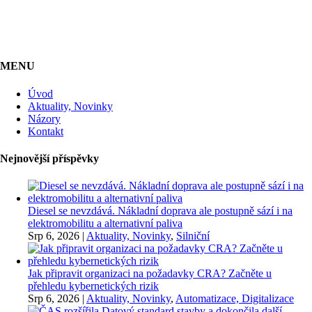
MENU
Úvod
Aktuality, Novinky
Názory
Kontakt
Nejnovější příspěvky
Diesel se nevzdává. Nákladní doprava ale postupně sází i na
elektromobilitu a alternativní paliva
Srp 6, 2026
|
Aktuality, Novinky
,
Silniční
Jak připravit organizaci na požadavky CRA? Začněte u
přehledu kybernetických rizik
Srp 6, 2026
|
Aktuality, Novinky
,
Automatizace, Digitalizace