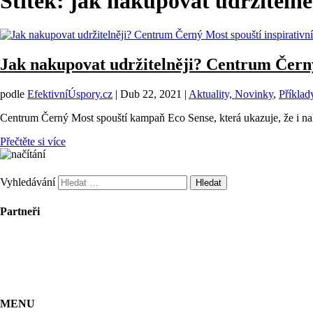
Štítek:
jak nakupovat udržitelně
Jak nakupovat udržitelněji? Centrum Černý
podle
EfektivníÚspory.cz
|
Dub 22, 2021
|
Aktuality, Novinky
,
Příklad
Centrum Černý Most spouští kampaň Eco Sense, která ukazuje, že i na
Přečtěte si více
Vyhledávání
Partneři
MENU