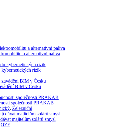
romobilitu a alternativní paliva
 kybernetických rizik
 zavádění BIM v Česku
doucnosti společnosti PRAKAB
nický
,
Železniční
 dávat majitelům solárů smysl
,
OZE