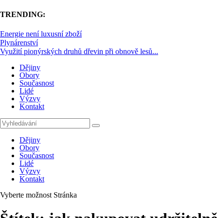
TRENDING:
Energie není luxusní zboží
Plynárenství
Využití pionýrských druhů dřevin při obnově lesů...
Dějiny
Obory
Současnost
Lidé
Výzvy
Kontakt
Dějiny
Obory
Současnost
Lidé
Výzvy
Kontakt
Vyberte možnost Stránka