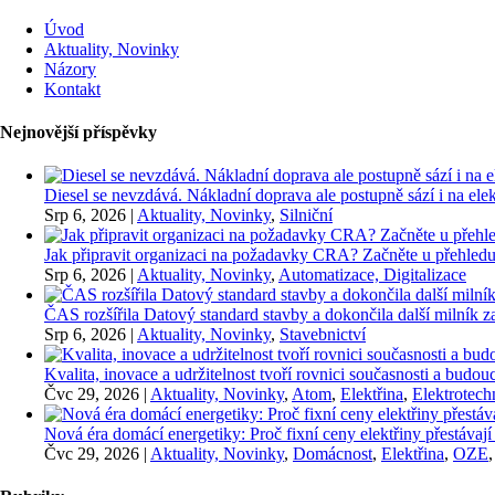
Úvod
Aktuality, Novinky
Názory
Kontakt
Nejnovější příspěvky
Diesel se nevzdává. Nákladní doprava ale postupně sází i na elekt
Srp 6, 2026
|
Aktuality, Novinky
,
Silniční
Jak připravit organizaci na požadavky CRA? Začněte u přehledu
Srp 6, 2026
|
Aktuality, Novinky
,
Automatizace, Digitalizace
ČAS rozšířila Datový standard stavby a dokončila další milník
Srp 6, 2026
|
Aktuality, Novinky
,
Stavebnictví
Kvalita, inovace a udržitelnost tvoří rovnici současnosti a bu
Čvc 29, 2026
|
Aktuality, Novinky
,
Atom
,
Elektřina
,
Elektrotech
Nová éra domácí energetiky: Proč fixní ceny elektřiny přestávají
Čvc 29, 2026
|
Aktuality, Novinky
,
Domácnost
,
Elektřina
,
OZE