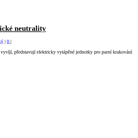
cké neutrality
ký
|
0
|
vyvíjí, představují elektricky vytápěné jednotky pro parní krakování