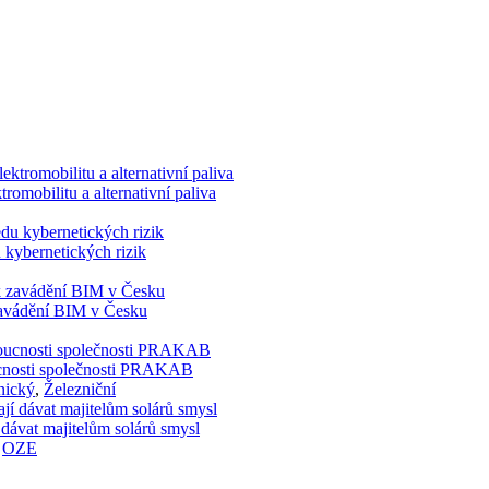
romobilitu a alternativní paliva
 kybernetických rizik
 zavádění BIM v Česku
doucnosti společnosti PRAKAB
nický
,
Železniční
 dávat majitelům solárů smysl
,
OZE