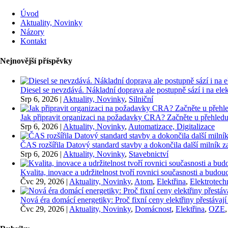
Úvod
Aktuality, Novinky
Názory
Kontakt
Nejnovější příspěvky
Diesel se nevzdává. Nákladní doprava ale postupně sází i na elekt
Srp 6, 2026
|
Aktuality, Novinky
,
Silniční
Jak připravit organizaci na požadavky CRA? Začněte u přehledu
Srp 6, 2026
|
Aktuality, Novinky
,
Automatizace, Digitalizace
ČAS rozšířila Datový standard stavby a dokončila další milník
Srp 6, 2026
|
Aktuality, Novinky
,
Stavebnictví
Kvalita, inovace a udržitelnost tvoří rovnici současnosti a bu
Čvc 29, 2026
|
Aktuality, Novinky
,
Atom
,
Elektřina
,
Elektrotech
Nová éra domácí energetiky: Proč fixní ceny elektřiny přestávají
Čvc 29, 2026
|
Aktuality, Novinky
,
Domácnost
,
Elektřina
,
OZE