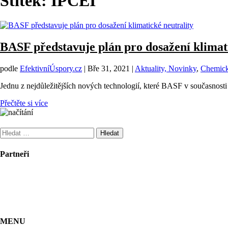
Štítek:
IPCEI
BASF představuje plán pro dosažení klimati
podle
EfektivníÚspory.cz
|
Bře 31, 2021
|
Aktuality, Novinky
,
Chemic
Jednu z nejdůležitějších nových technologií, které BASF v současnosti 
Přečtěte si více
Vyhledávání
Partneři
MENU