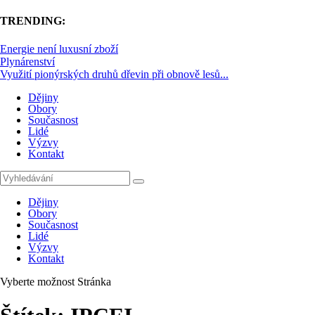
TRENDING:
Energie není luxusní zboží
Plynárenství
Využití pionýrských druhů dřevin při obnově lesů...
Dějiny
Obory
Současnost
Lidé
Výzvy
Kontakt
Dějiny
Obory
Současnost
Lidé
Výzvy
Kontakt
Vyberte možnost Stránka