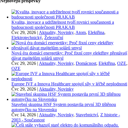
Nejnovější příspěvky
Kvalita, inovace a udržitelnost tvoří rovnici současnosti a
budoucnosti společnosti PRAKAB
Čvc 29, 2026
|
Aktuality, Novinky
,
Atom
,
Elektřina
,
Elektrotechnický
,
Železniční
Nová éra domácí energetiky: Proč fixní ceny elektřiny přestávají
dávat majitelům solárů smysl
Čvc 29, 2026
|
Aktuality, Novinky
,
Domácnost
,
Elektřina
,
OZE
,
OZE
Europe IVF a Innova Healthcare spojují síly v léčbě neplodnosti
Čvc 29, 2026
|
Aktuality, Novinky
Stavební skupina HSF System postavila první 3D tištěnou
automyčku na Slovensku
Čvc 14, 2026
|
Aktuality, Novinky
,
Stavebnictví
,
Z historie -
2003 - Současnost