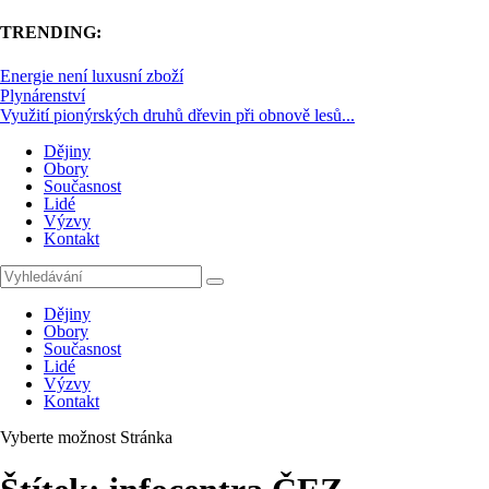
TRENDING:
Energie není luxusní zboží
Plynárenství
Využití pionýrských druhů dřevin při obnově lesů...
Dějiny
Obory
Současnost
Lidé
Výzvy
Kontakt
Dějiny
Obory
Současnost
Lidé
Výzvy
Kontakt
Vyberte možnost Stránka