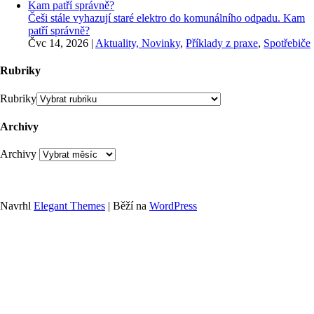
Češi stále vyhazují staré elektro do komunálního odpadu. Kam
patří správně?
Čvc 14, 2026
|
Aktuality, Novinky
,
Příklady z praxe
,
Spotřebiče
Rubriky
Rubriky
Archivy
Archivy
Navrhl
Elegant Themes
| Běží na
WordPress