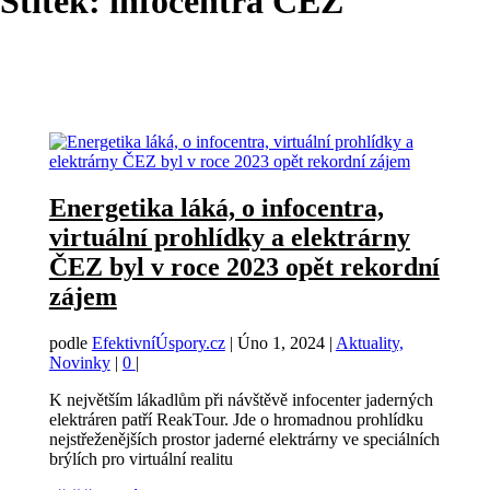
Štítek:
infocentra ČEZ
Energetika láká, o infocentra,
virtuální prohlídky a elektrárny
ČEZ byl v roce 2023 opět rekordní
zájem
podle
EfektivníÚspory.cz
|
Úno 1, 2024
|
Aktuality,
Novinky
|
0
|
K největším lákadlům při návštěvě infocenter jaderných
elektráren patří ReakTour. Jde o hromadnou prohlídku
nejstřeženějších prostor jaderné elektrárny ve speciálních
brýlích pro virtuální realitu