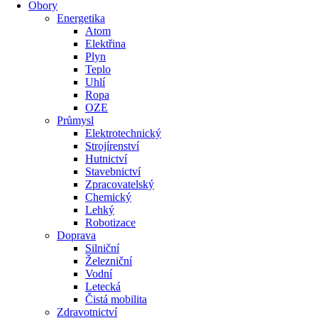
Obory
Energetika
Atom
Elektřina
Plyn
Teplo
Uhlí
Ropa
OZE
Průmysl
Elektrotechnický
Strojírenství
Hutnictví
Stavebnictví
Zpracovatelský
Chemický
Lehký
Robotizace
Doprava
Silniční
Železniční
Vodní
Letecká
Čistá mobilita
Zdravotnictví