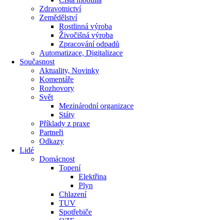
Zdravotnictví
Zemědělství
Rostlinná výroba
Živočišná výroba
Zpracování odpadů
Automatizace, Digitalizace
Současnost
Aktuality, Novinky
Komentáře
Rozhovory
Svět
Mezinárodní organizace
Státy
Příklady z praxe
Partneři
Odkazy
Lidé
Domácnost
Topení
Elektřina
Plyn
Chlazení
TUV
Spotřebiče