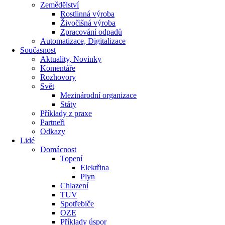
Zemědělství
Rostlinná výroba
Živočišná výroba
Zpracování odpadů
Automatizace, Digitalizace
Současnost
Aktuality, Novinky
Komentáře
Rozhovory
Svět
Mezinárodní organizace
Státy
Příklady z praxe
Partneři
Odkazy
Lidé
Domácnost
Topení
Elektřina
Plyn
Chlazení
TUV
Spotřebiče
OZE
Příklady úspor