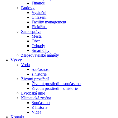
Finance
Budovy
Vytápění
Chlazení
Facility management
Elektřina
Samospráva
Města
Obce
Odpady
Smart City
Zlepšovatelské náměty
Výzvy
Voda
současnost
z historie
Životní prostředí
Životní prostředí – současnost
Životní prostředí ​- z historie
Evropská unie
Klimatická změna
Současnost
Z historie
Videa
Kontakt