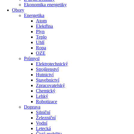
Ekonomika energetiky
Obory
Energetika
Atom
Elektřina
Plyn
Teplo
Uhlí
Ropa
OZE
Průmysl
Elektrotechnický
Strojírenství
Hutnictví
Stavebnictví
Zpracovatelský
Chemický
Lehký
Robotizace
Doprava
Silniční
Železniční
Vodní
Letecká
Čistá mobilita