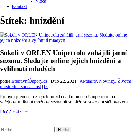
Videa
Kontakt
Štítek:
hnízdění
Sokoli v ORLEN Unipetrolu zahájili jarní
sezonu. Sledujte online jejich hnízdění a
vylíhnutí mladých
podle
EfektivníÚspory.cz
|
Dub 22, 2021
|
Aktuality, Novinky
,
Životní
prostředí – současnost
|
0
|
Přímým přenosem z jejich hnízda na komínech Unipetrolu má
veřejnost unikátní možnost seznámit se blíže se sokolem stěhovavým
Přečtěte si více
Vyhledávání