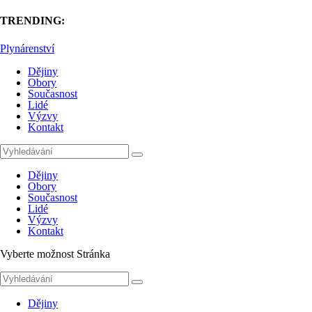
TRENDING:
Plynárenství
Dějiny
Obory
Současnost
Lidé
Výzvy
Kontakt
Dějiny
Obory
Současnost
Lidé
Výzvy
Kontakt
Vyberte možnost Stránka
Dějiny