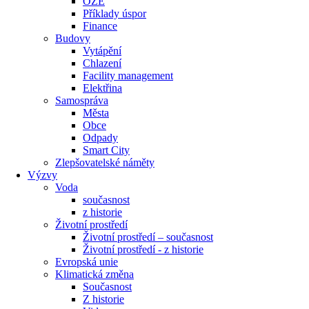
OZE
Příklady úspor
Finance
Budovy
Vytápění
Chlazení
Facility management
Elektřina
Samospráva
Města
Obce
Odpady
Smart City
Zlepšovatelské náměty
Výzvy
Voda
současnost
z historie
Životní prostředí
Životní prostředí – současnost
Životní prostředí ​- z historie
Evropská unie
Klimatická změna
Současnost
Z historie