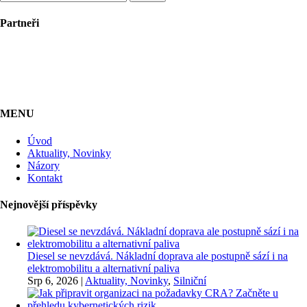
Partneři
MENU
Úvod
Aktuality, Novinky
Názory
Kontakt
Nejnovější příspěvky
Diesel se nevzdává. Nákladní doprava ale postupně sází i na
elektromobilitu a alternativní paliva
Srp 6, 2026
|
Aktuality, Novinky
,
Silniční