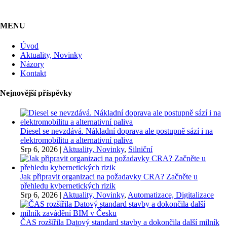
MENU
Úvod
Aktuality, Novinky
Názory
Kontakt
Nejnovější příspěvky
Diesel se nevzdává. Nákladní doprava ale postupně sází i na
elektromobilitu a alternativní paliva
Srp 6, 2026
|
Aktuality, Novinky
,
Silniční
Jak připravit organizaci na požadavky CRA? Začněte u
přehledu kybernetických rizik
Srp 6, 2026
|
Aktuality, Novinky
,
Automatizace, Digitalizace
ČAS rozšířila Datový standard stavby a dokončila další milník