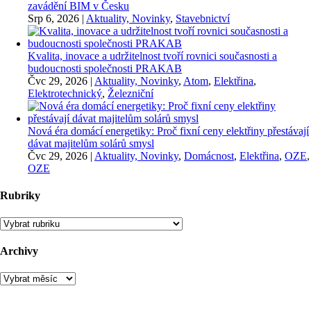
zavádění BIM v Česku
Srp 6, 2026
|
Aktuality, Novinky
,
Stavebnictví
Kvalita, inovace a udržitelnost tvoří rovnici současnosti a
budoucnosti společnosti PRAKAB
Čvc 29, 2026
|
Aktuality, Novinky
,
Atom
,
Elektřina
,
Elektrotechnický
,
Železniční
Nová éra domácí energetiky: Proč fixní ceny elektřiny přestávají
dávat majitelům solárů smysl
Čvc 29, 2026
|
Aktuality, Novinky
,
Domácnost
,
Elektřina
,
OZE
,
OZE
Rubriky
Rubriky
Archivy
Archivy