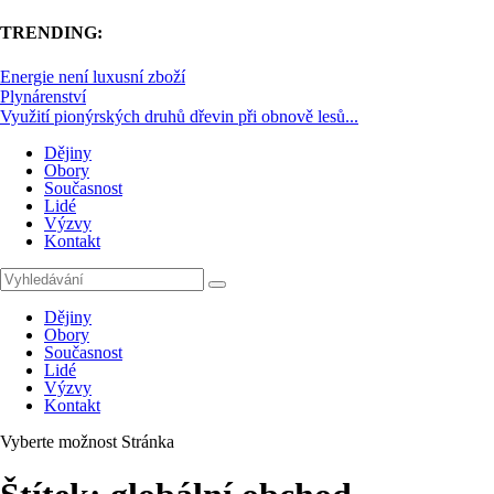
TRENDING:
Energie není luxusní zboží
Plynárenství
Využití pionýrských druhů dřevin při obnově lesů...
Dějiny
Obory
Současnost
Lidé
Výzvy
Kontakt
Dějiny
Obory
Současnost
Lidé
Výzvy
Kontakt
Vyberte možnost Stránka