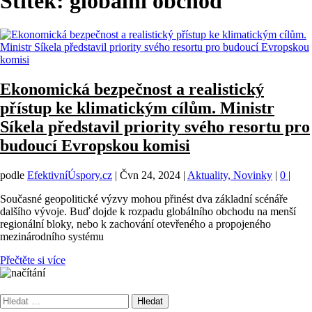
Štítek:
globální obchod
Ekonomická bezpečnost a realistický
přístup ke klimatickým cílům. Ministr
Síkela představil priority svého resortu pro
budoucí Evropskou komisi
podle
EfektivníÚspory.cz
|
Čvn 24, 2024
|
Aktuality, Novinky
|
0
|
Současné geopolitické výzvy mohou přinést dva základní scénáře
dalšího vývoje. Buď dojde k rozpadu globálního obchodu na menší
regionální bloky, nebo k zachování otevřeného a propojeného
mezinárodního systému
Přečtěte si více
Vyhledávání