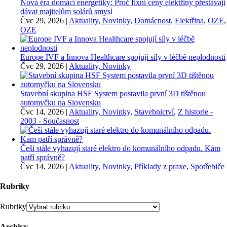
Nová éra domácí energetiky: Proč fixní ceny elektřiny přestávají
dávat majitelům solárů smysl
Čvc 29, 2026
|
Aktuality, Novinky
,
Domácnost
,
Elektřina
,
OZE
,
OZE
Europe IVF a Innova Healthcare spojují síly v léčbě neplodnosti
Čvc 29, 2026
|
Aktuality, Novinky
Stavební skupina HSF System postavila první 3D tištěnou
automyčku na Slovensku
Čvc 14, 2026
|
Aktuality, Novinky
,
Stavebnictví
,
Z historie -
2003 - Současnost
Češi stále vyhazují staré elektro do komunálního odpadu. Kam
patří správně?
Čvc 14, 2026
|
Aktuality, Novinky
,
Příklady z praxe
,
Spotřebiče
Rubriky
Rubriky
Archivy