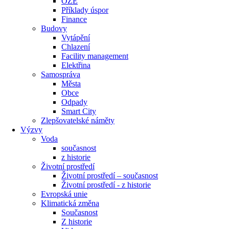
OZE
Příklady úspor
Finance
Budovy
Vytápění
Chlazení
Facility management
Elektřina
Samospráva
Města
Obce
Odpady
Smart City
Zlepšovatelské náměty
Výzvy
Voda
současnost
z historie
Životní prostředí
Životní prostředí – současnost
Životní prostředí ​- z historie
Evropská unie
Klimatická změna
Současnost
Z historie