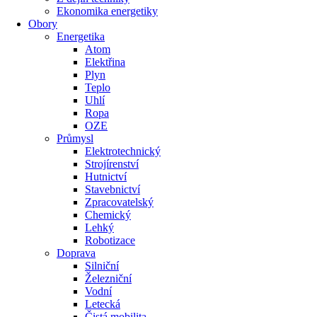
Ekonomika energetiky
Obory
Energetika
Atom
Elektřina
Plyn
Teplo
Uhlí
Ropa
OZE
Průmysl
Elektrotechnický
Strojírenství
Hutnictví
Stavebnictví
Zpracovatelský
Chemický
Lehký
Robotizace
Doprava
Silniční
Železniční
Vodní
Letecká
Čistá mobilita