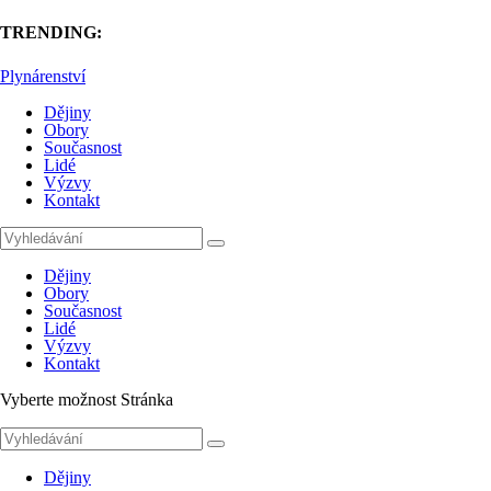
TRENDING:
Plynárenství
Dějiny
Obory
Současnost
Lidé
Výzvy
Kontakt
Dějiny
Obory
Současnost
Lidé
Výzvy
Kontakt
Vyberte možnost Stránka
Dějiny