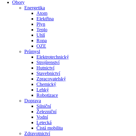
Obory
Energetika
Atom
Elektřina
Plyn
Teplo
Uhlí
Ropa
OZE
Průmysl
Elektrotechnický
Strojírenství
Hutnictví
Stavebnictví
Zpracovatelský
Chemický
Lehký
Robotizace
Doprava
Silniční
Železniční
Vodní
Letecká
Čistá mobilita
Zdravotnictví