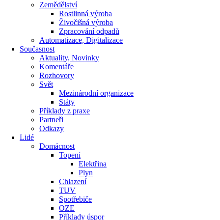
Zemědělství
Rostlinná výroba
Živočišná výroba
Zpracování odpadů
Automatizace, Digitalizace
Současnost
Aktuality, Novinky
Komentáře
Rozhovory
Svět
Mezinárodní organizace
Státy
Příklady z praxe
Partneři
Odkazy
Lidé
Domácnost
Topení
Elektřina
Plyn
Chlazení
TUV
Spotřebiče
OZE
Příklady úspor