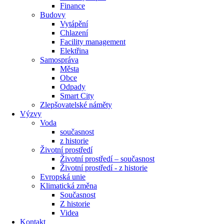
Finance
Budovy
Vytápění
Chlazení
Facility management
Elektřina
Samospráva
Města
Obce
Odpady
Smart City
Zlepšovatelské náměty
Výzvy
Voda
současnost
z historie
Životní prostředí
Životní prostředí – současnost
Životní prostředí ​- z historie
Evropská unie
Klimatická změna
Současnost
Z historie
Videa
Kontakt