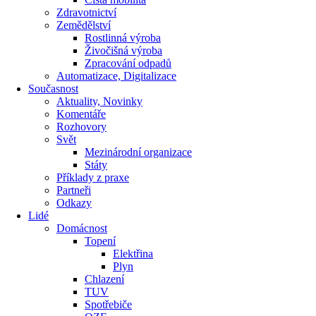
Zdravotnictví
Zemědělství
Rostlinná výroba
Živočišná výroba
Zpracování odpadů
Automatizace, Digitalizace
Současnost
Aktuality, Novinky
Komentáře
Rozhovory
Svět
Mezinárodní organizace
Státy
Příklady z praxe
Partneři
Odkazy
Lidé
Domácnost
Topení
Elektřina
Plyn
Chlazení
TUV
Spotřebiče