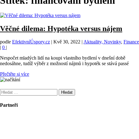
Štítek:
financování bydlení
Věčné dilema: Hypotéka versus nájem
podle
EfektivníÚspory.cz
|
Kvě 30, 2022
|
Aktuality, Novinky
,
Finance
|
0
|
Nespočet mladých lidí na koupi vlastního bydlení v dnešní době
nedosáhne, tudíž výběr z možností nájmů i hypoték se stává passé
Přečtěte si více
Vyhledávání
Partneři