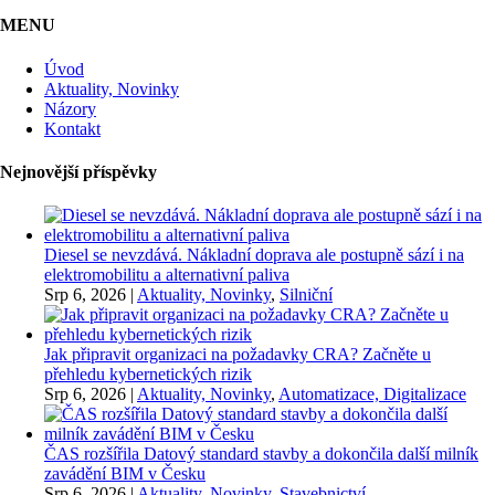
MENU
Úvod
Aktuality, Novinky
Názory
Kontakt
Nejnovější příspěvky
Diesel se nevzdává. Nákladní doprava ale postupně sází i na
elektromobilitu a alternativní paliva
Srp 6, 2026
|
Aktuality, Novinky
,
Silniční
Jak připravit organizaci na požadavky CRA? Začněte u
přehledu kybernetických rizik
Srp 6, 2026
|
Aktuality, Novinky
,
Automatizace, Digitalizace
ČAS rozšířila Datový standard stavby a dokončila další milník
zavádění BIM v Česku
Srp 6, 2026
|
Aktuality, Novinky
,
Stavebnictví