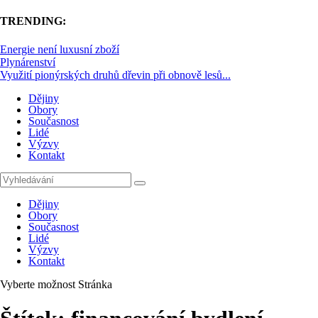
TRENDING:
Energie není luxusní zboží
Plynárenství
Využití pionýrských druhů dřevin při obnově lesů...
Dějiny
Obory
Současnost
Lidé
Výzvy
Kontakt
Dějiny
Obory
Současnost
Lidé
Výzvy
Kontakt
Vyberte možnost Stránka