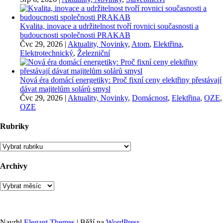
Kvalita, inovace a udržitelnost tvoří rovnici současnosti a
budoucnosti společnosti PRAKAB
Čvc 29, 2026
|
Aktuality, Novinky
,
Atom
,
Elektřina
,
Elektrotechnický
,
Železniční
Nová éra domácí energetiky: Proč fixní ceny elektřiny přestávají
dávat majitelům solárů smysl
Čvc 29, 2026
|
Aktuality, Novinky
,
Domácnost
,
Elektřina
,
OZE
,
OZE
Rubriky
Rubriky
Archivy
Archivy
Navrhl
Elegant Themes
| Běží na
WordPress